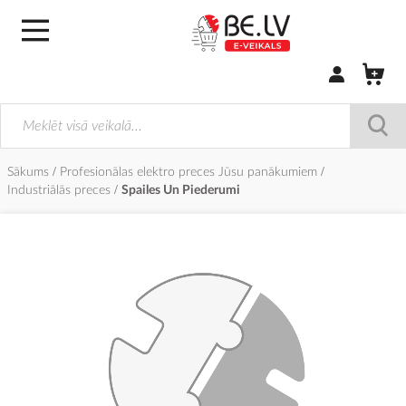
Pierakstīties/
Sākums
Profesionālas elektro preces Jūsu panākumiem
Industriālās preces
Spailes Un Piederumi
Iet
uz
galerijas
beigām