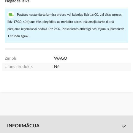
Piegādes laiks
Pasūtot nestandarta izmēra preces vai kabeļus līdz 16:00, vai citas preces
līdz 17:30, sūtījums tiks piegādāts uz norādīto adresi nākamajā darba dienā,
pieejams izņemšanai nodaļā līdz 9:00. Piektdienās attiecīgi pasūtījumus jāiesniedz
1 stundu agrāk.
Zīmols
WAGO
Jauns produkts
Nē
INFORMĀCIJA