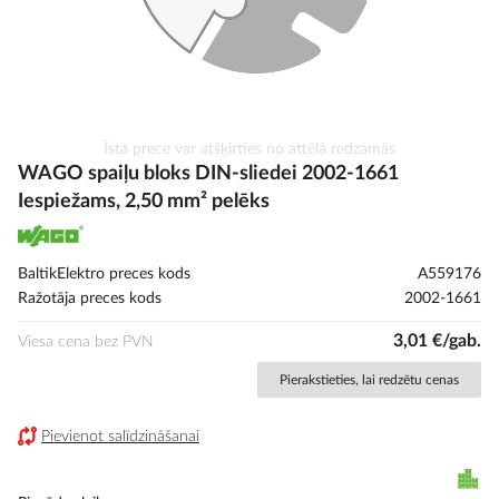
Iet
Īsta prece var atšķirties no attēlā redzamās
uz
WAGO spaiļu bloks DIN-sliedei 2002-1661
galerijas
Iespiežams, 2,50 mm² pelēks
sākumu
BaltikElektro preces kods
A559176
Ražotāja preces kods
2002-1661
3,01 €/gab.
Viesa cena bez PVN
Pierakstieties, lai redzētu cenas
Pievienot salīdzināšanai