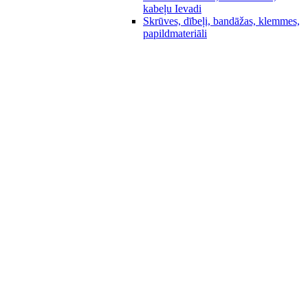
kabeļu Ievadi
Skrūves, dībeļi, bandāžas, klemmes,
papildmateriāli