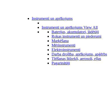
Instrumenti un aprīkojums
Instrumenti un aprīkojums
View All
Baterijas, akumulatori, lādētāji
Rokas instrumenti un piederumi
Marķēšana
Mērinstrumenti
Elektroinstrumenti
Darba drošība, aprīkojums, apģērbs
Tīrīšanas līdzekļi, aerosoli, eļļas
Pagarinātāji