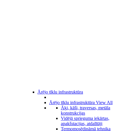
Ārējo tīklu infrastruktūra
Ārējo tīklu infrastruktūra
View All
Āķi, kāši, traversas, metāla
konstrukcijas
Vidējā sprieguma iekārtas,
apakšstacijas, atdalītāji
Termomosēdināmā tehnika