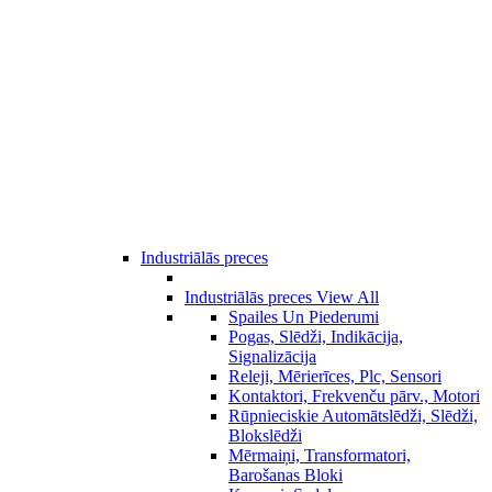
Industriālās preces
Industriālās preces
View All
Spailes Un Piederumi
Pogas, Slēdži, Indikācija,
Signalizācija
Releji, Mērierīces, Plc, Sensori
Kontaktori, Frekvenču pārv., Motori
Rūpnieciskie Automātslēdži, Slēdži,
Blokslēdži
Mērmaiņi, Transformatori,
Barošanas Bloki