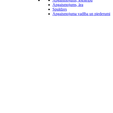
Apgaismojums, iekštelpu
Apgaismojums, āra
Spuldzes
Apgaismojuma vadība un piederumi