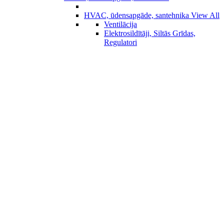
HVAC, ūdensapgāde, santehnika
View All
Ventilācija
Elektrosildītāji, Siltās Grīdas,
Regulatori