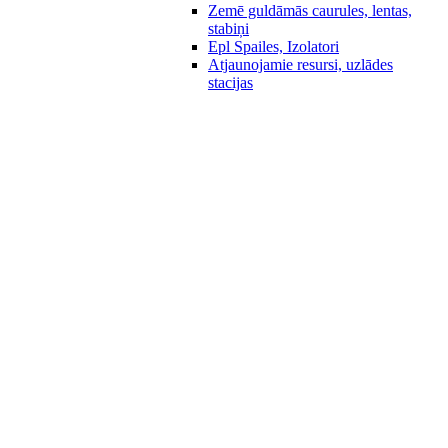
Zemē guldāmās caurules, lentas,
stabiņi
Epl Spailes, Izolatori
Atjaunojamie resursi, uzlādes
stacijas