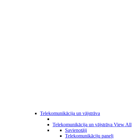
Telekomunikācija un vājstrāva
Telekomunikācija un vājstrāva
View All
Savienotāji
Telekomunikāciju paneļi