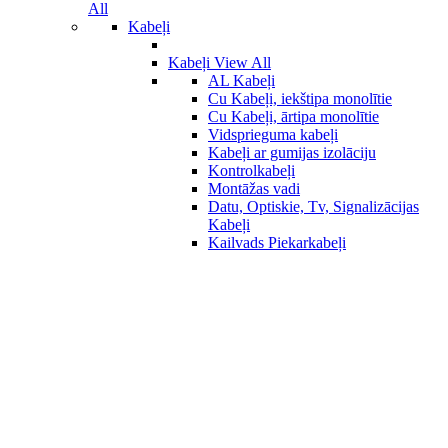
All
Kabeļi
Kabeļi
View All
AL Kabeļi
Cu Kabeļi, iekštipa monolītie
Cu Kabeļi, ārtipa monolītie
Vidsprieguma kabeļi
Kabeļi ar gumijas izolāciju
Kontrolkabeļi
Montāžas vadi
Datu, Optiskie, Tv, Signalizācijas
Kabeļi
Kailvads Piekarkabeļi