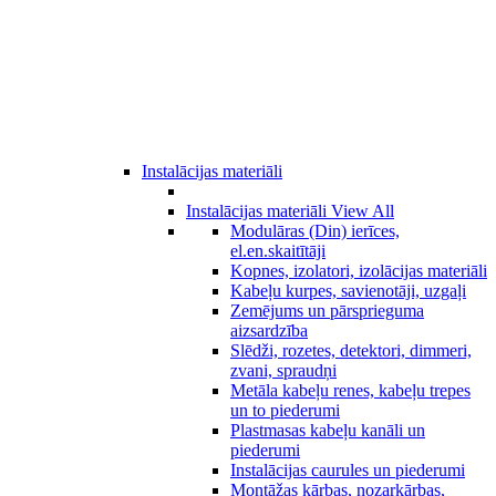
Instalācijas materiāli
Instalācijas materiāli
View All
Modulāras (Din) ierīces,
el.en.skaitītāji
Kopnes, izolatori, izolācijas materiāli
Kabeļu kurpes, savienotāji, uzgaļi
Zemējums un pārsprieguma
aizsardzība
Slēdži, rozetes, detektori, dimmeri,
zvani, spraudņi
Metāla kabeļu renes, kabeļu trepes
un to piederumi
Plastmasas kabeļu kanāli un
piederumi
Instalācijas caurules un piederumi
Montāžas kārbas, nozarkārbas,