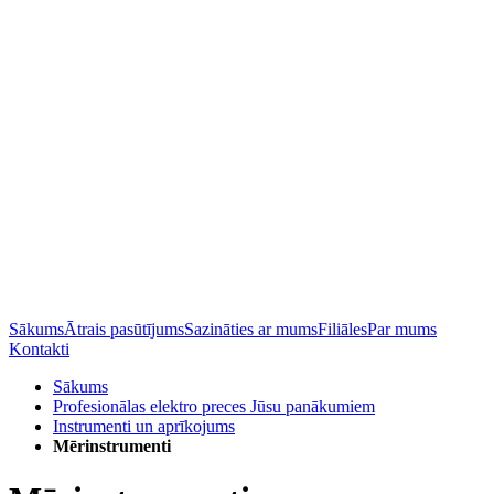
Sākums
Ātrais pasūtījums
Sazināties ar mums
Filiāles
Par mums
Kontakti
Sākums
Profesionālas elektro preces Jūsu panākumiem
Instrumenti un aprīkojums
Mērinstrumenti