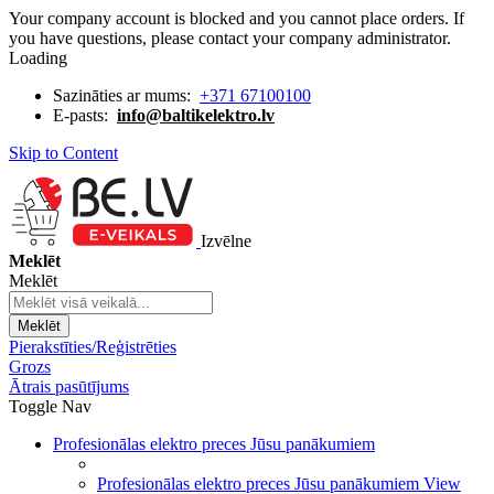
Your company account is blocked and you cannot place orders. If
you have questions, please contact your company administrator.
Loading
Sazināties ar mums:
+371 67100100
E-pasts:
info@baltikelektro.lv
Skip to Content
Izvēlne
Meklēt
Meklēt
Meklēt
Pierakstīties/Reģistrēties
Grozs
Ātrais pasūtījums
Toggle Nav
Profesionālas elektro preces Jūsu panākumiem
Profesionālas elektro preces Jūsu panākumiem
View