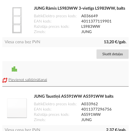
JUNG Rāmis LS983WW 3-vietīgs LS983WW, balts
BaltikElektro preces kods
A036649
EAN kods
4011377119901
Ražotāja preces kods
LS983WW
Zīmols
JUNG
Viesa cena bez PVN
13,20 €/gab.
Skatīt detaļas
Pievienot salīdzināšanai
JUNG Taustiņš AS591WW AS591WW balts
BaltikElektro preces kods
A033962
EAN kods
4011377296756
Ražotāja preces kods
AS591WW
Zīmols
JUNG
Viesa cena bez PVN
2,37 €/gab.