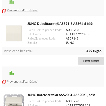
Pievienot salīdzināšanai
JUNG Dubulttaustiņš AS591-5 AS591-5 bēšs
BaltikElektro preces kods
A033908
EAN kods
4011377298958
Ražotāja preces kods
AS591-5
Zīmols
JUNG
Viesa cena bez PVN
3,79 €/gab.
Skatīt detaļas
Pievienot salīdzināšanai
JUNG Rozete ar vāku AS520KL AS520KL, bēšs
BaltikElektro preces kods
A033726
EAN kods
4011377059252