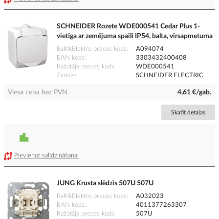
SCHNEIDER Rozete WDE000541 Cedar Plus 1-
vietīga ar zemējuma spaili IP54, balta, virsapmetuma
BaltikElektro preces kods
A094074
EAN kods
3303432400408
Ražotāja preces kods
WDE000541
Zīmols
SCHNEIDER ELECTRIC
Viesa cena bez PVN
4,61 €/gab.
Skatīt detaļas
Pievienot salīdzināšanai
JUNG Krusta slēdzis 507U 507U
BaltikElektro preces kods
A032023
EAN kods
4011377263307
Ražotāja preces kods
507U