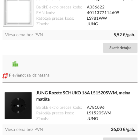
BaltikElektro preces kods
A036622
EAN kods
4011377114609
Ražotāja preces kods
LS981WW
Zīmols
JUNG
Viesa cena bez PVN
5,52 €/gab.
Skatīt detaļas
Pievienot salīdzināšanai
JUNG Rozete SCHUKO 16A LS1520SWM, melna
matēta
BaltikElektro preces kods
A781096
Ražotāja preces kods
LS1520SWM
Zīmols
JUNG
Viesa cena bez PVN
26,00 €/gab.