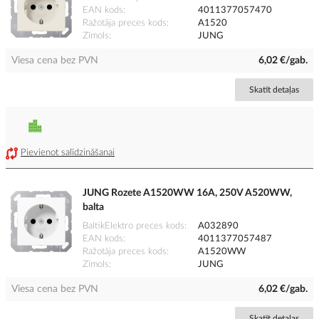
EAN kods
4011377057470
Ražotāja preces kods
A1520
Zīmols
JUNG
Viesa cena bez PVN
6,02 €/gab.
Skatīt detaļas
Pievienot salīdzināšanai
JUNG Rozete A1520WW 16A, 250V A520WW,
balta
BaltikElektro preces kods
A032890
EAN kods
4011377057487
Ražotāja preces kods
A1520WW
Zīmols
JUNG
Viesa cena bez PVN
6,02 €/gab.
Skatīt detaļas