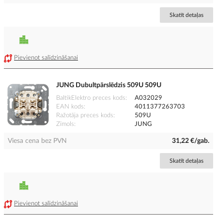
Skatīt detaļas
Pievienot salīdzināšanai
JUNG Dubultpārslēdzis 509U 509U
BaltikElektro preces kods
A032029
EAN kods
4011377263703
Ražotāja preces kods
509U
Zīmols
JUNG
Viesa cena bez PVN
31,22 €/gab.
Skatīt detaļas
Pievienot salīdzināšanai