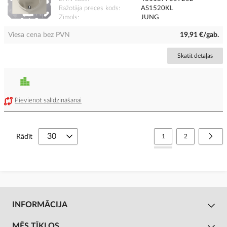
Ražotāja preces kods
AS1520KL
Zīmols
JUNG
Viesa cena bez PVN
19,91 €/gab.
Skatīt detaļas
Pievienot salīdzināšanai
Lapa
You're currently reading
Lapa
Lapa
Nāko
Rādīt
1
2
INFORMĀCIJA
MĒS TĪKLOS