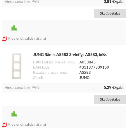
Viesa cena bez PVN
3,81 €/gab.
Skatīt detaļas
Pievienot salīdzināšanai
JUNG Rāmis AS583 3-vietīgs AS583, bēšs
BaltikElektro preces kods
A033845
EAN kods
4011377309159
Ražotāja preces kods
AS583
Zīmols
JUNG
Viesa cena bez PVN
5,29 €/gab.
Skatīt detaļas
Pievienot salīdzināšanai