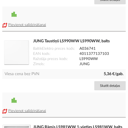
Pievienot salīdzināšanai
JUNG Taustiņš LS990WW LS990WW, balts
BaltikElektro preces kods
A036741
EAN kods
4011377137103
Ražotāja preces kods
LS990WW
Zīmols
JUNG
Viesa cena bez PVN
5,36 €/gab.
Skatīt detaļas
Pievienot salīdzināšanai
JUNG Rāmis LS981WW 1-vietīgs LS981WW, balts