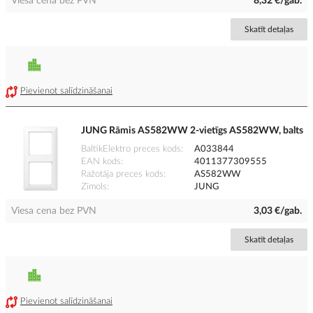
Viesa cena bez PVN
8,32 €/gab.
Skatīt detaļas
Pievienot salīdzināšanai
JUNG Rāmis AS582WW 2-vietīgs AS582WW, balts
BaltikElektro preces kods
A033844
EAN kods
4011377309555
Ražotāja preces kods
AS582WW
Zīmols
JUNG
Viesa cena bez PVN
3,03 €/gab.
Skatīt detaļas
Pievienot salīdzināšanai