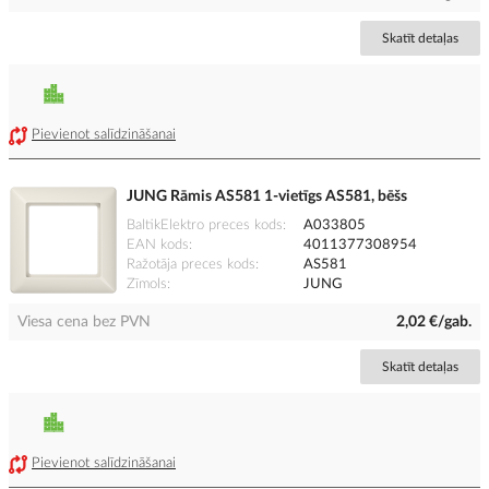
Skatīt detaļas
Pievienot salīdzināšanai
JUNG Rāmis AS581 1-vietīgs AS581, bēšs
BaltikElektro preces kods
A033805
EAN kods
4011377308954
Ražotāja preces kods
AS581
Zīmols
JUNG
Viesa cena bez PVN
2,02 €/gab.
Skatīt detaļas
Pievienot salīdzināšanai