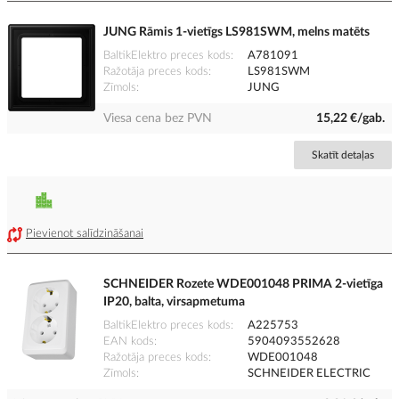
JUNG Rāmis 1-vietīgs LS981SWM, melns matēts
BaltikElektro preces kods
A781091
Ražotāja preces kods
LS981SWM
Zīmols
JUNG
Viesa cena bez PVN
15,22 €/gab.
Skatīt detaļas
Pievienot salīdzināšanai
SCHNEIDER Rozete WDE001048 PRIMA 2-vietīga
IP20, balta, virsapmetuma
BaltikElektro preces kods
A225753
EAN kods
5904093552628
Ražotāja preces kods
WDE001048
Zīmols
SCHNEIDER ELECTRIC