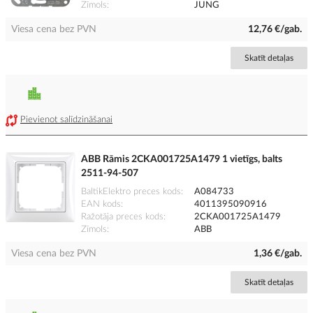
Zīmols
JUNG
Viesa cena bez PVN
12,76 €/gab.
Skatīt detaļas
Pievienot salīdzināšanai
ABB Rāmis 2CKA001725A1479 1 vietīgs, balts
2511-94-507
BaltikElektro preces kods
A084733
EAN kods
4011395090916
Ražotāja preces kods
2CKA001725A1479
Zīmols
ABB
Viesa cena bez PVN
1,36 €/gab.
Skatīt detaļas