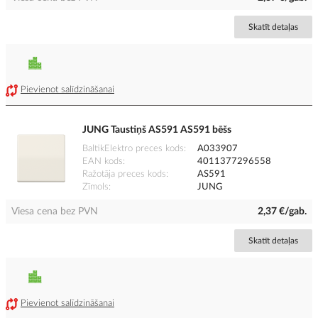
Skatīt detaļas
Pievienot salīdzināšanai
JUNG Taustiņš AS591 AS591 bēšs
BaltikElektro preces kods
A033907
EAN kods
4011377296558
Ražotāja preces kods
AS591
Zīmols
JUNG
Viesa cena bez PVN
2,37 €/gab.
Skatīt detaļas
Pievienot salīdzināšanai