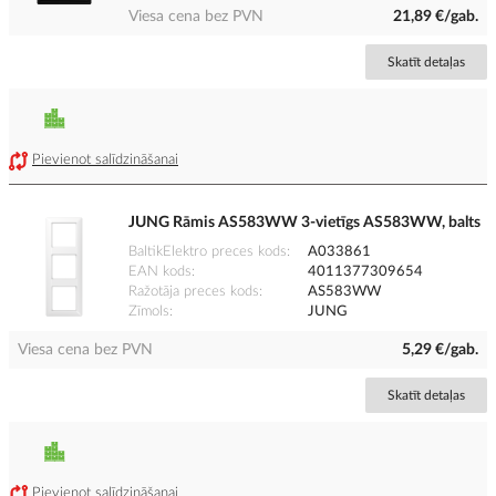
Viesa cena bez PVN
21,89 €/gab.
Skatīt detaļas
Pievienot salīdzināšanai
JUNG Rāmis AS583WW 3-vietīgs AS583WW, balts
BaltikElektro preces kods
A033861
EAN kods
4011377309654
Ražotāja preces kods
AS583WW
Zīmols
JUNG
Viesa cena bez PVN
5,29 €/gab.
Skatīt detaļas
Pievienot salīdzināšanai