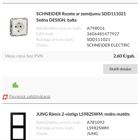
SCHNEIDER Rozete ar zemējumu SDD111021
Sedna DESIGN, balta
BaltikElektro preces kods
A798016
EAN kods
3606481477927
Ražotāja preces kods
SDD111021
Zīmols
SCHNEIDER ELECTRIC
Viesa cena bez PVN
2,60 €/gab.
Skatīt detaļas
Pievienot salīdzināšanai
JUNG Rāmis 2-vietīgs LS982SWM, melns matēts
BaltikElektro preces kods
A781092
Ražotāja preces kods
LS982SWM
Zīmols
JUNG