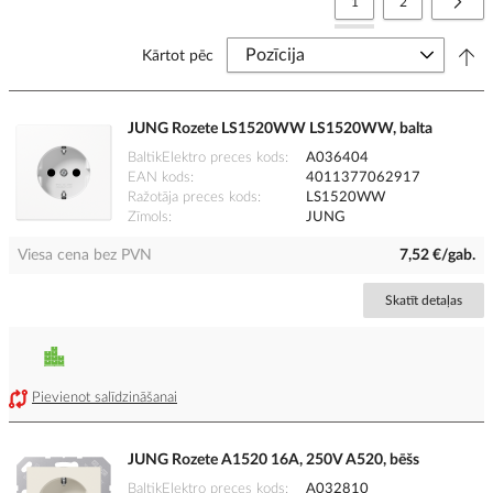
You're currently reading
Lapa
Lapa
Nāko
1
2
Kārtot pēc
JUNG Rozete LS1520WW LS1520WW, balta
BaltikElektro preces kods
A036404
EAN kods
4011377062917
Ražotāja preces kods
LS1520WW
Zīmols
JUNG
Viesa cena bez PVN
7,52 €/gab.
Skatīt detaļas
Pievienot salīdzināšanai
JUNG Rozete A1520 16A, 250V A520, bēšs
BaltikElektro preces kods
A032810