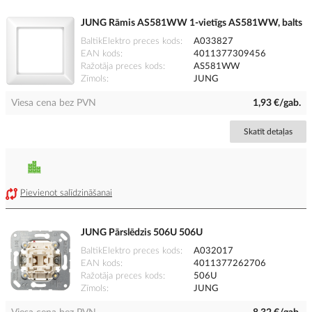
JUNG Rāmis AS581WW 1-vietīgs AS581WW, balts
BaltikElektro preces kods
A033827
EAN kods
4011377309456
Ražotāja preces kods
AS581WW
Zīmols
JUNG
Viesa cena bez PVN
1,93 €/gab.
Skatīt detaļas
Pievienot salīdzināšanai
JUNG Pārslēdzis 506U 506U
BaltikElektro preces kods
A032017
EAN kods
4011377262706
Ražotāja preces kods
506U
Zīmols
JUNG