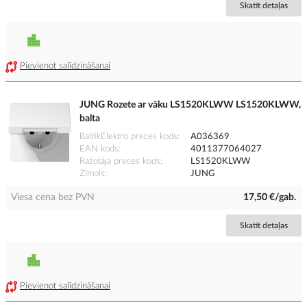
Skatīt detaļas
Pievienot salīdzināšanai
JUNG Rozete ar vāku LS1520KLWW LS1520KLWW,
balta
BaltikElektro preces kods
A036369
EAN kods
4011377064027
Ražotāja preces kods
LS1520KLWW
Zīmols
JUNG
Viesa cena bez PVN
17,50 €/gab.
Skatīt detaļas
Pievienot salīdzināšanai