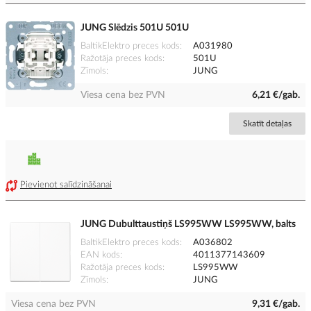
JUNG Slēdzis 501U 501U
BaltikElektro preces kods
A031980
Ražotāja preces kods
501U
Zīmols
JUNG
Viesa cena bez PVN
6,21 €/gab.
Skatīt detaļas
Pievienot salīdzināšanai
JUNG Dubulttaustiņš LS995WW LS995WW, balts
BaltikElektro preces kods
A036802
EAN kods
4011377143609
Ražotāja preces kods
LS995WW
Zīmols
JUNG
Viesa cena bez PVN
9,31 €/gab.