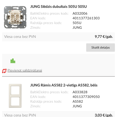
JUNG Slēdzis dubultais 505U 505U
BaltikElektro preces kods
A032006
EAN kods
4011377261303
Ražotāja preces kods
505U
Zīmols
JUNG
Viesa cena bez PVN
9,77 €/gab.
Skatīt detaļas
Pievienot salīdzināšanai
JUNG Rāmis AS582 2-vietīgs AS582, bēšs
BaltikElektro preces kods
A033828
EAN kods
4011377309050
Ražotāja preces kods
AS582
Zīmols
JUNG
Viesa cena bez PVN
3,03 €/gab.