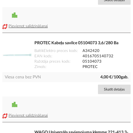
Skatīt detaļas
Pievienot salīdzināšanai
PROTEC Kabeļu savilce 05104073 3,6/280 Ba
BaltikElektro preces kods
A342420
EAN kods
4016705140732
Ražotāja preces kods
05104073
Zīmols
PROTEC
Viesa cena bez PVN
4,00 €/100gab.
Skatīt detaļas
Pievienot salīdzināšanai
WAGO Universāla savienojuma klemme 221-413 3-