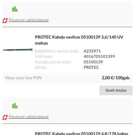
Pievienot salīdzināšanai
PROTEC Kabeļu savilces 05100139 3,6/140 UV
melnas
BaltikElektro preces kods
A235971
EAN kods
4016705101399
Ražotāja preces kods
05100139
Zīmols
PROTEC
Viesa cena bez PVN
2,00 €/100gab.
Skatīt detaļas
Pievienot salīdzināšanai
PROTEC Kabeļu savilces 05100129 4,8/178 baltas