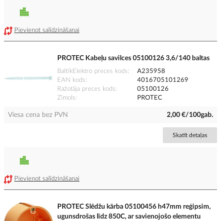
Pievienot salīdzināšanai
PROTEC Kabeļu savilces 05100126 3,6/140 baltas
BaltikElektro preces kods
A235958
EAN kods
4016705101269
Ražotāja preces kods
05100126
Zīmols
PROTEC
Viesa cena bez PVN
2,00 €/100gab.
Skatīt detaļas
Pievienot salīdzināšanai
PROTEC Slēdžu kārba 05100456 h47mm reģipsim,
ugunsdrošas līdz 850C, ar savienojošo elementu