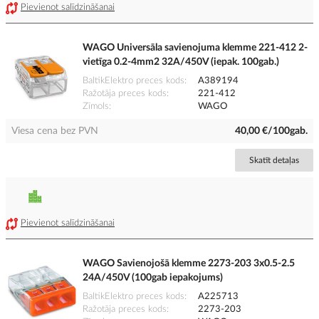
Pievienot salīdzināšanai
WAGO Universāla savienojuma klemme 221-412 2-
vietīga 0.2-4mm2 32A/450V (iepak. 100gab.)
BaltikElektro preces kods
A389194
Ražotāja preces kods
221-412
Zīmols
WAGO
Viesa cena bez PVN
40,00 €/100gab.
Skatīt detaļas
Pievienot salīdzināšanai
WAGO Savienojošā klemme 2273-203 3x0.5-2.5
24A/450V (100gab iepakojums)
BaltikElektro preces kods
A225713
Ražotāja preces kods
2273-203