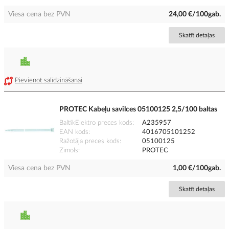
Viesa cena bez PVN
24,00 €/100gab.
Skatīt detaļas
Pievienot salīdzināšanai
PROTEC Kabeļu savilces 05100125 2,5/100 baltas
BaltikElektro preces kods
A235957
EAN kods
4016705101252
Ražotāja preces kods
05100125
Zīmols
PROTEC
Viesa cena bez PVN
1,00 €/100gab.
Skatīt detaļas