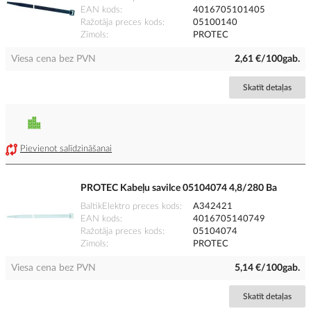
EAN kods
4016705101405
Ražotāja preces kods
05100140
Zīmols
PROTEC
Viesa cena bez PVN
2,61 €/100gab.
Skatīt detaļas
Pievienot salīdzināšanai
PROTEC Kabeļu savilce 05104074 4,8/280 Ba
BaltikElektro preces kods
A342421
EAN kods
4016705140749
Ražotāja preces kods
05104074
Zīmols
PROTEC
Viesa cena bez PVN
5,14 €/100gab.
Skatīt detaļas