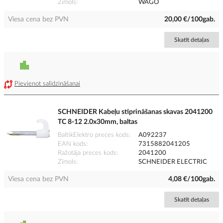
Zīmols
WAGO
Viesa cena bez PVN
20,00 €/100gab.
Skatīt detaļas
Pievienot salīdzināšanai
SCHNEIDER Kabeļu stiprināšanas skavas 2041200
TC 8-12 2.0x30mm, baltas
BaltikElektro preces kods
A092237
EAN kods
7315882041205
Ražotāja preces kods
2041200
Zīmols
SCHNEIDER ELECTRIC
Viesa cena bez PVN
4,08 €/100gab.
Skatīt detaļas