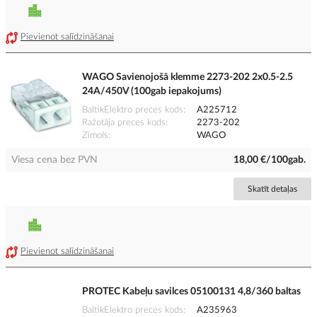
Pievienot salīdzināšanai
WAGO Savienojošā klemme 2273-202 2x0.5-2.5
24A/450V (100gab iepakojums)
BaltikElektro preces kods
A225712
Ražotāja preces kods
2273-202
Zīmols
WAGO
Viesa cena bez PVN
18,00 €/100gab.
Skatīt detaļas
Pievienot salīdzināšanai
PROTEC Kabeļu savilces 05100131 4,8/360 baltas
BaltikElektro preces kods
A235963