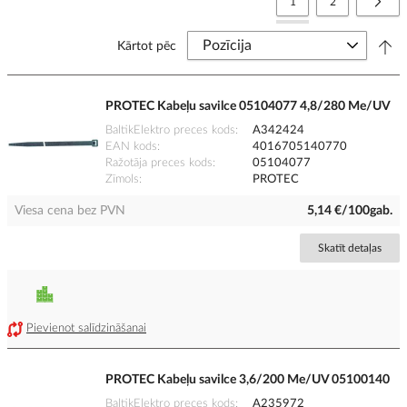
You're currently reading
Lapa
Lapa
Nāko
1
2
Kārtot pēc
PROTEC Kabeļu savilce 05104077 4,8/280 Me/UV
BaltikElektro preces kods
A342424
EAN kods
4016705140770
Ražotāja preces kods
05104077
Zīmols
PROTEC
Viesa cena bez PVN
5,14 €/100gab.
Skatīt detaļas
Pievienot salīdzināšanai
PROTEC Kabeļu savilce 3,6/200 Me/UV 05100140
BaltikElektro preces kods
A235972