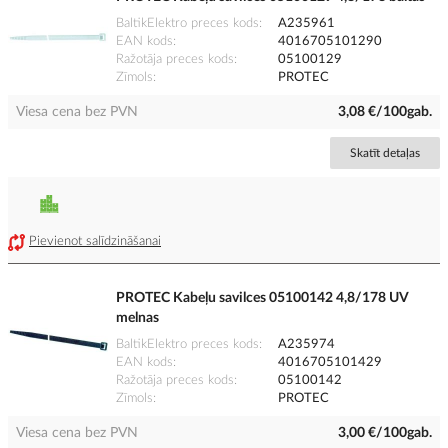
BaltikElektro preces kods
A235961
EAN kods
4016705101290
Ražotāja preces kods
05100129
Zīmols
PROTEC
Viesa cena bez PVN
3,08 €/100gab.
Skatīt detaļas
Pievienot salīdzināšanai
PROTEC Kabeļu savilces 05100142 4,8/178 UV
melnas
BaltikElektro preces kods
A235974
EAN kods
4016705101429
Ražotāja preces kods
05100142
Zīmols
PROTEC
Viesa cena bez PVN
3,00 €/100gab.