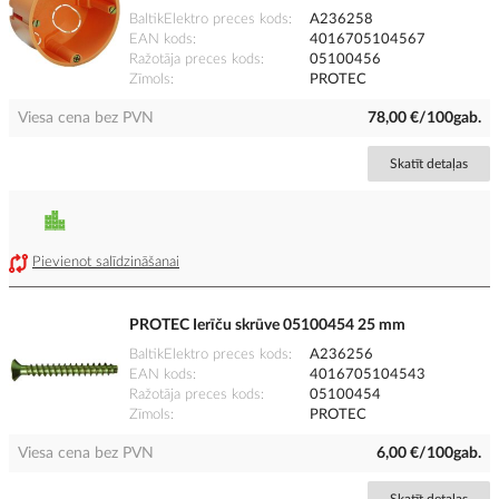
BaltikElektro preces kods
A236258
EAN kods
4016705104567
Ražotāja preces kods
05100456
Zīmols
PROTEC
Viesa cena bez PVN
78,00 €/100gab.
Skatīt detaļas
Pievienot salīdzināšanai
PROTEC Ierīču skrūve 05100454 25 mm
BaltikElektro preces kods
A236256
EAN kods
4016705104543
Ražotāja preces kods
05100454
Zīmols
PROTEC
Viesa cena bez PVN
6,00 €/100gab.