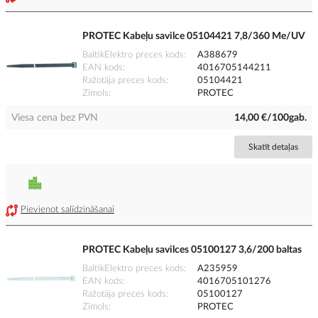
PROTEC Kabeļu savilce 05104421 7,8/360 Me/UV
BaltikElektro preces kods
A388679
EAN kods
4016705144211
Ražotāja preces kods
05104421
Zīmols
PROTEC
Viesa cena bez PVN
14,00 €/100gab.
Skatīt detaļas
Pievienot salīdzināšanai
PROTEC Kabeļu savilces 05100127 3,6/200 baltas
BaltikElektro preces kods
A235959
EAN kods
4016705101276
Ražotāja preces kods
05100127
Zīmols
PROTEC