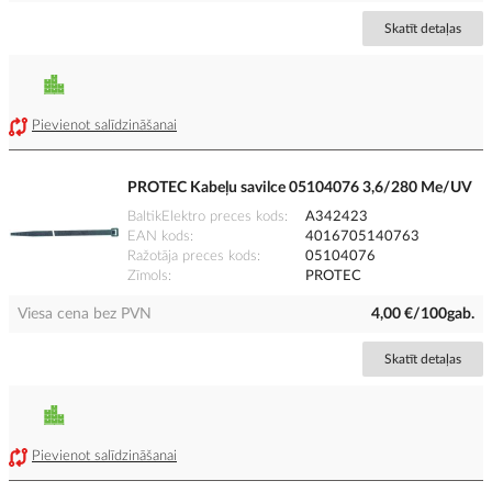
Skatīt detaļas
Pievienot salīdzināšanai
PROTEC Kabeļu savilce 05104076 3,6/280 Me/UV
BaltikElektro preces kods
A342423
EAN kods
4016705140763
Ražotāja preces kods
05104076
Zīmols
PROTEC
Viesa cena bez PVN
4,00 €/100gab.
Skatīt detaļas
Pievienot salīdzināšanai