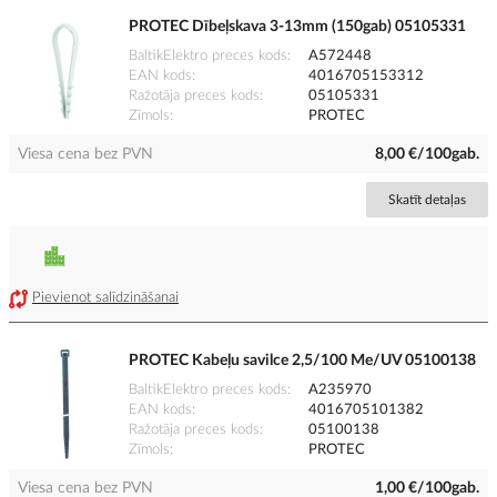
PROTEC Dībeļskava 3-13mm (150gab) 05105331
BaltikElektro preces kods
A572448
EAN kods
4016705153312
Ražotāja preces kods
05105331
Zīmols
PROTEC
Viesa cena bez PVN
8,00 €/100gab.
Skatīt detaļas
Pievienot salīdzināšanai
PROTEC Kabeļu savilce 2,5/100 Me/UV 05100138
BaltikElektro preces kods
A235970
EAN kods
4016705101382
Ražotāja preces kods
05100138
Zīmols
PROTEC
Viesa cena bez PVN
1,00 €/100gab.