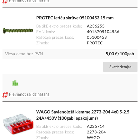
Pievienot salīdzināšanai
PROTEC Ierīču skrūve 05100453 15 mm
BaltikElektro preces kods
A236255
EAN kods
4016705104536
Ražotāja preces kods
05100453
Zīmols
PROTEC
Viesa cena bez PVN
5,00 €/100gab.
Skatīt detaļas
Pievienot salīdzināšanai
WAGO Savienojošā klemme 2273-204 4x0.5-2.5
24A/450V (100gab iepakojums)
BaltikElektro preces kods
A225714
Ražotāja preces kods
2273-204
Zīmols
WAGO