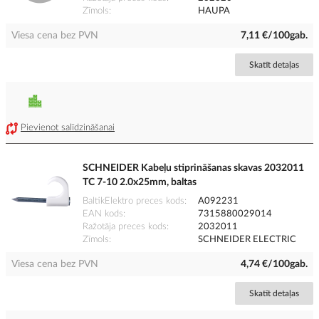
Zīmols
HAUPA
Viesa cena bez PVN
7,11 €/100gab.
Skatīt detaļas
Pievienot salīdzināšanai
SCHNEIDER Kabeļu stiprināšanas skavas 2032011
TC 7-10 2.0x25mm, baltas
BaltikElektro preces kods
A092231
EAN kods
7315880029014
Ražotāja preces kods
2032011
Zīmols
SCHNEIDER ELECTRIC
Viesa cena bez PVN
4,74 €/100gab.
Skatīt detaļas