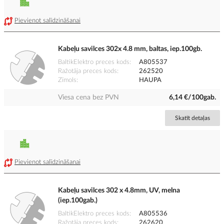
Pievienot salīdzināšanai
Kabeļu savilces 302x 4.8 mm, baltas, iep.100gb.
BaltikElektro preces kods
A805537
Ražotāja preces kods
262520
Zīmols
HAUPA
Viesa cena bez PVN
6,14 €/100gab.
Skatīt detaļas
Pievienot salīdzināšanai
Kabeļu savilces 302 x 4.8mm, UV, melna
(iep.100gab.)
BaltikElektro preces kods
A805536
Ražotāja preces kods
262620