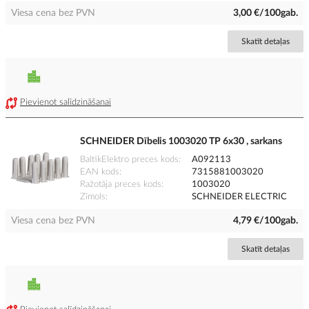
Viesa cena bez PVN
3,00 €/100gab.
Skatīt detaļas
Pievienot salīdzināšanai
SCHNEIDER Dībelis 1003020 TP 6x30 , sarkans
BaltikElektro preces kods
A092113
EAN kods
7315881003020
Ražotāja preces kods
1003020
Zīmols
SCHNEIDER ELECTRIC
Viesa cena bez PVN
4,79 €/100gab.
Skatīt detaļas