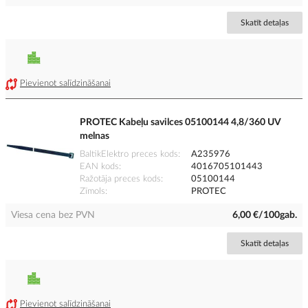
Skatīt detaļas
Pievienot salīdzināšanai
PROTEC Kabeļu savilces 05100144 4,8/360 UV
melnas
BaltikElektro preces kods
A235976
EAN kods
4016705101443
Ražotāja preces kods
05100144
Zīmols
PROTEC
Viesa cena bez PVN
6,00 €/100gab.
Skatīt detaļas
Pievienot salīdzināšanai