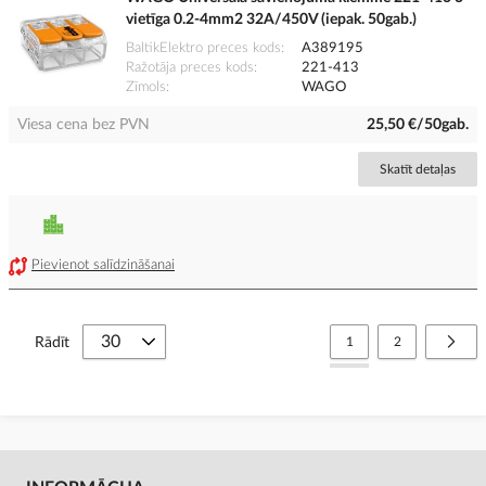
vietīga 0.2-4mm2 32A/450V (iepak. 50gab.)
BaltikElektro preces kods
A389195
Ražotāja preces kods
221-413
Zīmols
WAGO
Viesa cena bez PVN
25,50 €/50gab.
Skatīt detaļas
Pievienot salīdzināšanai
Lapa
You're currently reading
Lapa
Lapa
Nāko
Rādīt
1
2