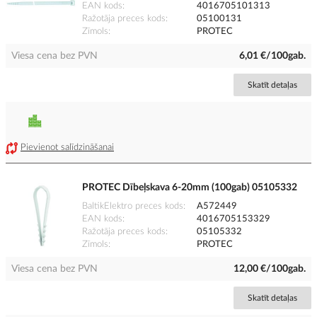
EAN kods
4016705101313
Ražotāja preces kods
05100131
Zīmols
PROTEC
Viesa cena bez PVN
6,01 €/100gab.
Skatīt detaļas
Pievienot salīdzināšanai
PROTEC Dībeļskava 6-20mm (100gab) 05105332
BaltikElektro preces kods
A572449
EAN kods
4016705153329
Ražotāja preces kods
05105332
Zīmols
PROTEC
Viesa cena bez PVN
12,00 €/100gab.
Skatīt detaļas