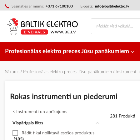
Skip
Sazināties ar mums:
+371 67100100
E-pasts:
info@baltikelektro.lv
to
Content
Profesionālas elektro preces Jūsu panākumiem
Sākums
Profesionālas elektro preces Jūsu panākumiem
Instrumenti
Rokas instrumenti un piederumi
Instrumenti un aprīkojums
281 Produkti
Vispārīgais filtrs
Rādīt tikai noliktavā esošos produktus
183