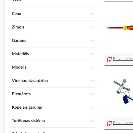
Cena
Zīmols
Garums
Materiāls
Pievienot sa
Modelis
Virsmas aizsardzība
Piemērots
Kopējais garums
Turēšanas sistēma
Pievienot sa