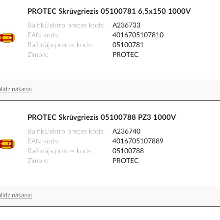
PROTEC Skrūvgriezis 05100781 6,5x150 1000V
BaltikElektro preces kods
A236733
EAN kods
4016705107810
Ražotāja preces kods
05100781
Zīmols
PROTEC
līdzināšanai
PROTEC Skrūvgriezis 05100788 PZ3 1000V
BaltikElektro preces kods
A236740
EAN kods
4016705107889
Ražotāja preces kods
05100788
Zīmols
PROTEC
līdzināšanai