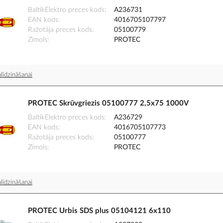
BaltikElektro preces kods
A236731
EAN kods
4016705107797
Ražotāja preces kods
05100779
Zīmols
PROTEC
līdzināšanai
PROTEC Skrūvgriezis 05100777 2,5x75 1000V
BaltikElektro preces kods
A236729
EAN kods
4016705107773
Ražotāja preces kods
05100777
Zīmols
PROTEC
līdzināšanai
PROTEC Urbis SDS plus 05104121 6x110