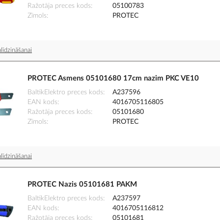
Ražotāja preces kods
05100783
Zīmols
PROTEC
līdzināšanai
PROTEC Asmens 05101680 17cm nazim PKC VE10
BaltikElektro preces kods
A237596
EAN kods
4016705116805
Ražotāja preces kods
05101680
Zīmols
PROTEC
līdzināšanai
PROTEC Nazis 05101681 PAKM
BaltikElektro preces kods
A237597
EAN kods
4016705116812
Ražotāja preces kods
05101681