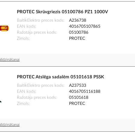
PROTEC Skrūvgriezis 05100786 PZ1 1000V
BaltikElektro preces kods
A236738
EAN kods
4016705107865
Ražotāja preces kods
05100786
Zīmols
PROTEC
līdzināšanai
PROTEC Atslēga sadalēm 05101618 PSSK
BaltikElektro preces kods
A237533
EAN kods
4016705116188
Ražotāja preces kods
05101618
Zīmols
PROTEC
līdzināšanai