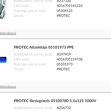
BaltikElektro preces kods
A237330
EAN kods
4016705141210
Ražotāja preces kods
05104121
Zīmols
PROTEC
līdzināšanai
PROTEC Atizolētājs 05101973 PPE
BaltikElektro preces kods
A197419
EAN kods
4016705119738
Ražotāja preces kods
05101973
Zīmols
PROTEC
līdzināšanai
PROTEC Skrūvgriezis 05100780 5,5x125 1000V
BaltikElektro preces kods
A236732