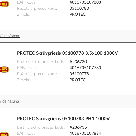
EAN kods
4016705107803
Ražotāja preces kods
05100780
Zīmols
PROTEC
līdzināšanai
PROTEC Skrūvgriezis 05100778 3,5x100 1000V
BaltikElektro preces kods
A236730
EAN kods
4016705107780
Ražotāja preces kods
05100778
Zīmols
PROTEC
līdzināšanai
PROTEC Skrūvgriezis 05100783 PH1 1000V
BaltikElektro preces kods
A236735
EAN kods
4016705107834