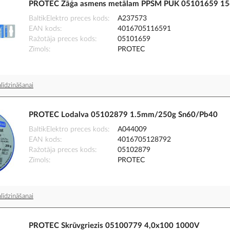
PROTEC Zāģa asmens metālam PPSM PUK 05101659 1
BaltikElektro preces kods
A237573
EAN kods
4016705116591
Ražotāja preces kods
05101659
Zīmols
PROTEC
līdzināšanai
PROTEC Lodalva 05102879 1.5mm/250g Sn60/Pb40
BaltikElektro preces kods
A044009
EAN kods
4016705128792
Ražotāja preces kods
05102879
Zīmols
PROTEC
līdzināšanai
PROTEC Skrūvgriezis 05100779 4,0x100 1000V