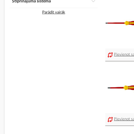
Stiprinājuma sistēma
Parādīt vairāk
Pievienot sa
Pievienot sa