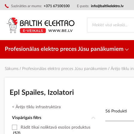
Skip
Sazināties ar mums:
+371 67100100
E-pasts:
info@baltikelektro.lv
to
Content
Profesionālas elektro preces Jūsu panākumiem
Sākums
Profesionālas elektro preces Jūsu panākumiem
Ārējo tīklu i
Epl Spailes, Izolatori
Ārējo tīklu infrastruktūra
56 Produkti
Vispārīgais filtrs
Rādīt tikai noliktavā esošos produktus
52