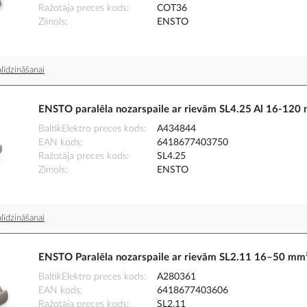
Ražotāja preces kods
COT36
Zīmols
ENSTO
līdzināšanai
ENSTO paralēla nozarspaile ar rievām SL4.25 Al 16-120
BaltikElektro preces kods
A434844
EAN kods
6418677403750
Ražotāja preces kods
SL4.25
Zīmols
ENSTO
līdzināšanai
ENSTO Paralēla nozarspaile ar rievām SL2.11 16–50 mm
BaltikElektro preces kods
A280361
EAN kods
6418677403606
Ražotāja preces kods
SL2.11