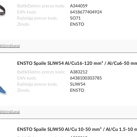
BaltikElektro preces kods
A344059
EAN kods
6418677404924
Ražotāja preces kods
SO71
Zīmols
ENSTO
līdzināšanai
ENSTO Spaile SLIW54 Al/Cu16-120 mm² / Al/Cu6-50 m
BaltikElektro preces kods
A383212
EAN kods
6438100303785
Ražotāja preces kods
SLIW54
Zīmols
ENSTO
līdzināšanai
ENSTO Spaile SLIW50 Al/Cu 10-50 mm² / Al/Cu 1.5-10 