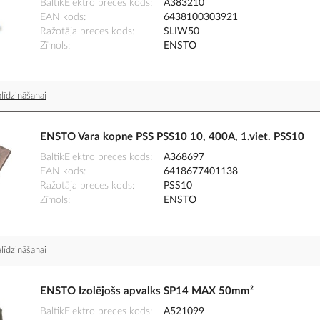
BaltikElektro preces kods
A383210
EAN kods
6438100303921
Ražotāja preces kods
SLIW50
Zīmols
ENSTO
līdzināšanai
ENSTO Vara kopne PSS PSS10 10, 400A, 1.viet. PSS10
BaltikElektro preces kods
A368697
EAN kods
6418677401138
Ražotāja preces kods
PSS10
Zīmols
ENSTO
līdzināšanai
ENSTO Izolējošs apvalks SP14 MAX 50mm²
BaltikElektro preces kods
A521099