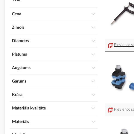
Cena
Zīmols
Diametrs
Pievienot sa
Platums
Augstums
Garums
Krāsa
Materiāla kvalitāte
Pievienot sa
Materiāls