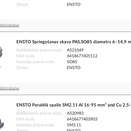
Zīmols
ENSTO
līdzināšanai
ENSTO Spriegošanas skava PAS,SO85 diametrs 6–14,9
BaltikElektro preces kods
A521049
EAN kods
6418677405112
Ražotāja preces kods
SO85
Zīmols
ENSTO
līdzināšanai
ENSTO Paralēlā spaile SM2.11 Al 16-95 mm² and Cu 2.5
BaltikElektro preces kods
A520983
EAN kods
6418677403903
Ražotāja preces kods
SM2.11