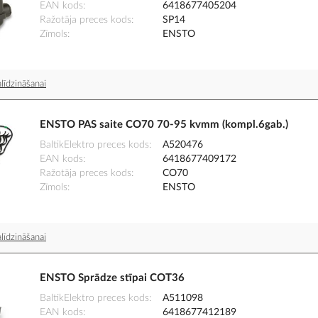
EAN kods
6418677405204
Ražotāja preces kods
SP14
Zīmols
ENSTO
līdzināšanai
ENSTO PAS saite CO70 70-95 kvmm (kompl.6gab.)
BaltikElektro preces kods
A520476
EAN kods
6418677409172
Ražotāja preces kods
CO70
Zīmols
ENSTO
līdzināšanai
ENSTO Sprādze stīpai COT36
BaltikElektro preces kods
A511098
EAN kods
6418677412189