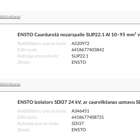
līdzināšanai
ENSTO Caurdurošā nozarspaile SLIP22.1 Al 10–95 mm² 
BaltikElektro preces kods
A520972
EAN kods
6418677403842
Ražotāja preces kods
SLIP22.1
Zīmols
ENSTO
līdzināšanai
ENSTO Izolators SDI37 24 kV, ar caurvilkšanas uzmavu S
BaltikElektro preces kods
A346451
EAN kods
6418677408731
Ražotāja preces kods
SDI37
Zīmols
ENSTO