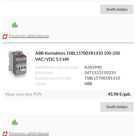
Skatīt detaļas
Pievienot salīdzināšanai
ABB Kontaktors 1SBL157001R1310 100-250
VAC/VDC 5.5 kW
BaltikElektro preces kods
A283940
EAN kods
3471523110335
Ražotāja preces kods
1SBL157001R1310
Zīmols
ABB
Viesa cena bez PVN
45,98 €/gab.
Skatīt detaļas
Pievienot salīdzināšanai