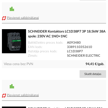
Pievienot salīdzināšanai
SCHNEIDER Kontaktors LC1D38P7 3P 18.5kW 38A
spole: 230V AC 1NO+1NC
BaltikElektro preces kods
A093480
EAN kods
3389110352610
Ražotāja preces kods
LC1D38P7
Zīmols
SCHNEIDER ELECTRIC
Viesa cena bez PVN
94,41 €/gab.
Skatīt detaļas
Pievienot salīdzināšanai