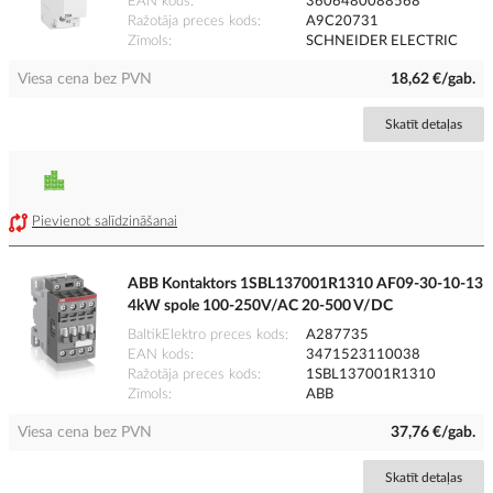
EAN kods
3606480088568
Ražotāja preces kods
A9C20731
Zīmols
SCHNEIDER ELECTRIC
Viesa cena bez PVN
18,62 €/gab.
Skatīt detaļas
Pievienot salīdzināšanai
ABB Kontaktors 1SBL137001R1310 AF09-30-10-13
4kW spole 100-250V/AC 20-500 V/DC
BaltikElektro preces kods
A287735
EAN kods
3471523110038
Ražotāja preces kods
1SBL137001R1310
Zīmols
ABB
Viesa cena bez PVN
37,76 €/gab.
Skatīt detaļas