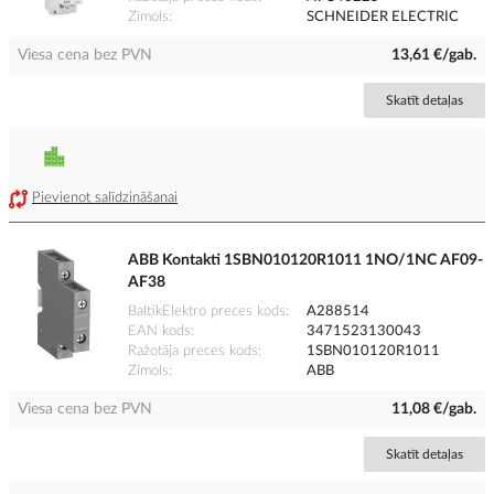
Zīmols
SCHNEIDER ELECTRIC
Viesa cena bez PVN
13,61 €/gab.
Skatīt detaļas
Pievienot salīdzināšanai
ABB Kontakti 1SBN010120R1011 1NO/1NC AF09-
AF38
BaltikElektro preces kods
A288514
EAN kods
3471523130043
Ražotāja preces kods
1SBN010120R1011
Zīmols
ABB
Viesa cena bez PVN
11,08 €/gab.
Skatīt detaļas