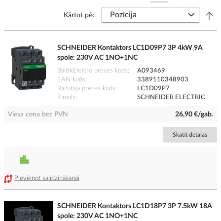
Kārtot pēc
SCHNEIDER Kontaktors LC1D09P7 3P 4kW 9A
spole: 230V AC 1NO+1NC
BaltikElektro preces kods
A093469
EAN kods
3389110348903
Ražotāja preces kods
LC1D09P7
Zīmols
SCHNEIDER ELECTRIC
Viesa cena bez PVN
26,90 €/gab.
Skatīt detaļas
Pievienot salīdzināšanai
SCHNEIDER Kontaktors LC1D18P7 3P 7.5kW 18A
spole: 230V AC 1NO+1NC