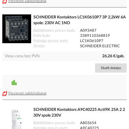
Pievienot salīdzināšanai
SCHNEIDER Kontaktors LC1K0610P7 3P 2,2kW 6A
spole: 230V AC 1NO
BaltikElektro preces kods
A093487
EAN kods
3389110368819
Ražotāja preces kods
LC1K0610P7
Zīmols
SCHNEIDER ELECTRIC
Viesa cena bez PVN
26,26 €/gab.
Skatīt detaļas
Pievienot salīdzināšanai
SCHNEIDER Kontaktors A9C40225 Acti9K 25A 2 2
30V spole 230V
BaltikElektro preces kods
A803654
Ražotāja preces kods
A9C40225