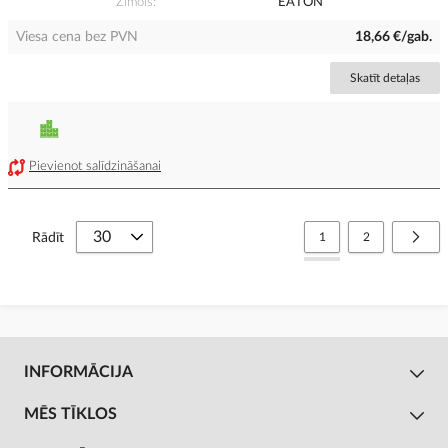
Zīmols
EATON
Viesa cena bez PVN
18,66 €/gab.
Skatīt detaļas
Pievienot salīdzināšanai
Lapa
You're currently reading
Lapa
Lapa
Nāko
Rādīt
1
2
INFORMĀCIJA
MĒS TĪKLOS