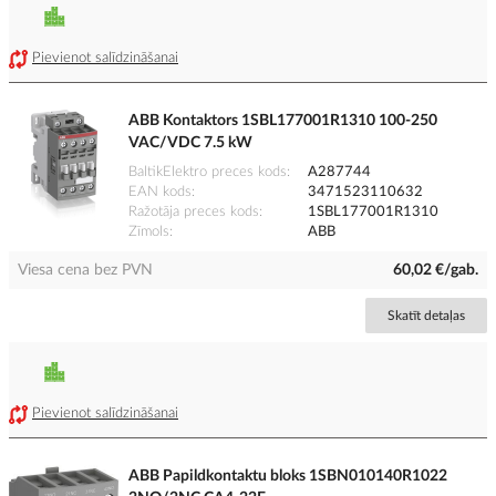
Pievienot salīdzināšanai
ABB Kontaktors 1SBL177001R1310 100-250
VAC/VDC 7.5 kW
BaltikElektro preces kods
A287744
EAN kods
3471523110632
Ražotāja preces kods
1SBL177001R1310
Zīmols
ABB
Viesa cena bez PVN
60,02 €/gab.
Skatīt detaļas
Pievienot salīdzināšanai
ABB Papildkontaktu bloks 1SBN010140R1022