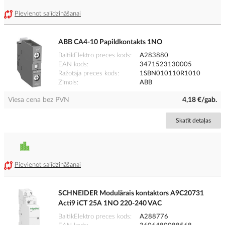
Pievienot salīdzināšanai
ABB CA4-10 Papildkontakts 1NO
BaltikElektro preces kods
A283880
EAN kods
3471523130005
Ražotāja preces kods
1SBN010110R1010
Zīmols
ABB
Viesa cena bez PVN
4,18 €/gab.
Skatīt detaļas
Pievienot salīdzināšanai
SCHNEIDER Modulārais kontaktors A9C20731
Acti9 iCT 25A 1NO 220-240 VAC
BaltikElektro preces kods
A288776