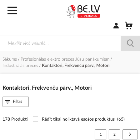
Pierakstīties/
Sākums
Profesionālas elektro preces Jūsu panākumiem
Industriālās preces
Kontaktori, Frekvenču pārv., Motori
Kontaktori, Frekvenču pārv., Motori
Filtrs
178 Produkti
Rādīt tikai noliktavā esošos produktus
(65)
Lapa
You're currently reading
Lapa
Lapa
Nāko
1
2