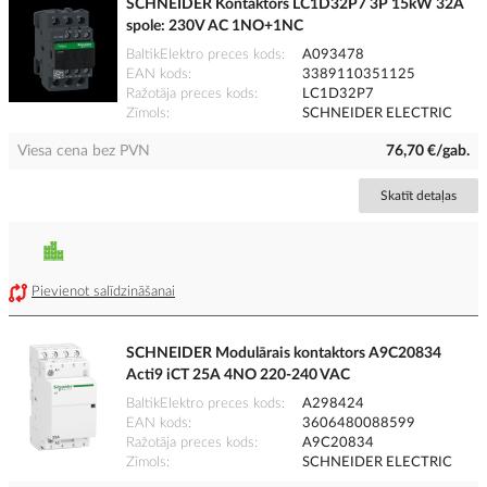
SCHNEIDER Kontaktors LC1D32P7 3P 15kW 32A
spole: 230V AC 1NO+1NC
BaltikElektro preces kods
A093478
EAN kods
3389110351125
Ražotāja preces kods
LC1D32P7
Zīmols
SCHNEIDER ELECTRIC
Viesa cena bez PVN
76,70 €/gab.
Skatīt detaļas
Pievienot salīdzināšanai
SCHNEIDER Modulārais kontaktors A9C20834
Acti9 iCT 25A 4NO 220-240 VAC
BaltikElektro preces kods
A298424
EAN kods
3606480088599
Ražotāja preces kods
A9C20834
Zīmols
SCHNEIDER ELECTRIC