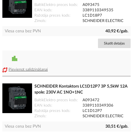
BaltikElektro preces kods
A093475
EAN kods
3389110349535
Ražotāja preces kods
LC1D18P7
Zīmols
SCHNEIDER ELECTRIC
Viesa cena bez PVN
40,92 €/gab.
Skatīt detaļas
Pievienot salīdzināšanai
SCHNEIDER Kontaktors LC1D12P7 3P 5,5kW 12A
spole: 230V AC 1NO+1NC
BaltikElektro preces kods
A093472
EAN kods
3389110349306
Ražotāja preces kods
LC1D12P7
Zīmols
SCHNEIDER ELECTRIC
Viesa cena bez PVN
30,51 €/gab.