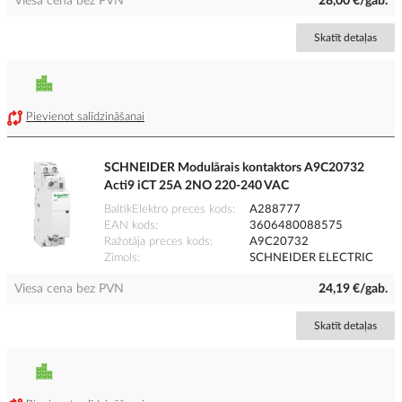
Viesa cena bez PVN
28,00 €/gab.
Skatīt detaļas
Pievienot salīdzināšanai
SCHNEIDER Modulārais kontaktors A9C20732
Acti9 iCT 25A 2NO 220-240 VAC
BaltikElektro preces kods
A288777
EAN kods
3606480088575
Ražotāja preces kods
A9C20732
Zīmols
SCHNEIDER ELECTRIC
Viesa cena bez PVN
24,19 €/gab.
Skatīt detaļas