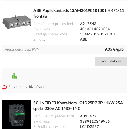
ABB Papildkontakts 1SAM201901R1001 HKF1-11
frontāls
BaltikElektro preces kods
A217543
EAN kods
4013614320354
Ražotāja preces kods
1SAM201901R1001
Zīmols
ABB
Viesa cena bez PVN
9,35 €/gab.
Skatīt detaļas
Pievienot salīdzināšanai
SCHNEIDER Kontaktors LC1D25P7 3P 11kW 25A
spole: 230V AC 1NO+1NC
BaltikElektro preces kods
A093477
EAN kods
3389110349955
Ražotāja preces kods
LC1D25P7