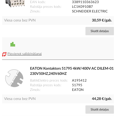
EAN kods
3389110363623
Ražotāja preces kods
LC1K0910B7
Zīmols
SCHNEIDER ELECTRIC
Viesa cena bez PVN
30,59 €/gab.
Skatīt detaļas
Pievienot salīdzināšanai
EATON Kontaktors 51795 4kW/400V AC DILEM-01
230V50HZ,240V60HZ
BaltikElektro preces kods
A195412
Ražotāja preces kods
51795
Zīmols
EATON
Viesa cena bez PVN
44,28 €/gab.
Skatīt detaļas