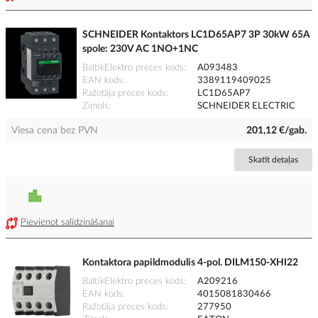
SCHNEIDER Kontaktors LC1D65AP7 3P 30kW 65A
spole: 230V AC 1NO+1NC
BaltikElektro preces kods
A093483
EAN kods
3389119409025
Ražotāja preces kods
LC1D65AP7
Zīmols
SCHNEIDER ELECTRIC
Viesa cena bez PVN
201,12 €/gab.
Skatīt detaļas
Pievienot salīdzināšanai
Kontaktora papildmodulis 4-pol. DILM150-XHI22
BaltikElektro preces kods
A209216
EAN kods
4015081830466
Ražotāja preces kods
277950