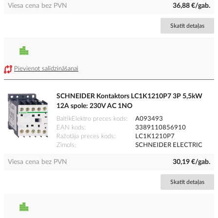
Viesa cena bez PVN
36,88 €/gab.
Skatīt detaļas
Pievienot salīdzināšanai
SCHNEIDER Kontaktors LC1K1210P7 3P 5,5kW
12A spole: 230V AC 1NO
BaltikElektro preces kods
A093493
EAN kods
3389110856910
Ražotāja preces kods
LC1K1210P7
Zīmols
SCHNEIDER ELECTRIC
Viesa cena bez PVN
30,19 €/gab.
Skatīt detaļas