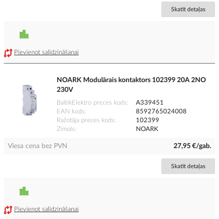
Skatīt detaļas
Pievienot salīdzināšanai
NOARK Modulārais kontaktors 102399 20A 2NO
230V
BaltikElektro preces kods
A339451
EAN kods
8592765024008
Ražotāja preces kods
102399
Zīmols
NOARK
Viesa cena bez PVN
27,95 €/gab.
Skatīt detaļas
Pievienot salīdzināšanai