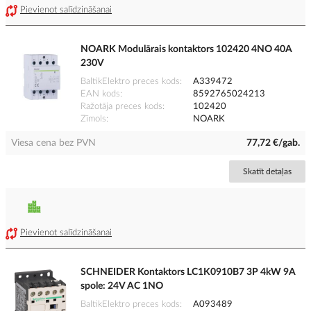
Pievienot salīdzināšanai
NOARK Modulārais kontaktors 102420 4NO 40A
230V
BaltikElektro preces kods
A339472
EAN kods
8592765024213
Ražotāja preces kods
102420
Zīmols
NOARK
Viesa cena bez PVN
77,72 €/gab.
Skatīt detaļas
Pievienot salīdzināšanai
SCHNEIDER Kontaktors LC1K0910B7 3P 4kW 9A
spole: 24V AC 1NO
BaltikElektro preces kods
A093489