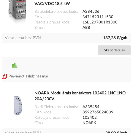
VAC/VDC 18.5 kW
BaltikElektro preces kods
A284536
EAN kods
3471523111530
Ražotāja preces kods
1SBL297001R1300
Zīmols
ABB
Viesa cena bez PVN
137,28 €/gab.
Skatīt detaļas
Pievienot salīdzināšanai
NOARK Modulārais kontaktors 102402 1NC 1NO
20A/230V
BaltikElektro preces kods
A339454
EAN kods
8592765024039
Ražotāja preces kods
102402
Zīmols
NOARK