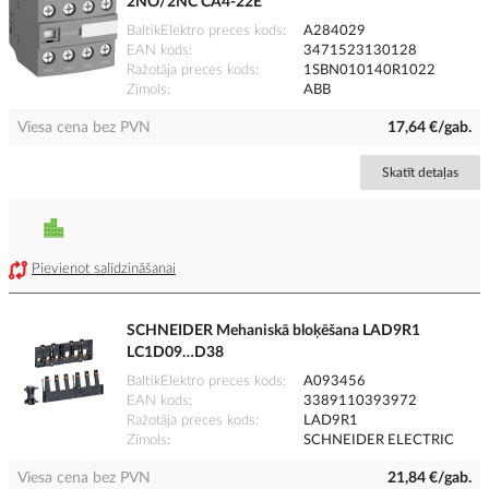
2NO/2NC CA4-22E
BaltikElektro preces kods
A284029
EAN kods
3471523130128
Ražotāja preces kods
1SBN010140R1022
Zīmols
ABB
Viesa cena bez PVN
17,64 €/gab.
Skatīt detaļas
Pievienot salīdzināšanai
SCHNEIDER Mehaniskā bloķēšana LAD9R1
LC1D09…D38
BaltikElektro preces kods
A093456
EAN kods
3389110393972
Ražotāja preces kods
LAD9R1
Zīmols
SCHNEIDER ELECTRIC
Viesa cena bez PVN
21,84 €/gab.