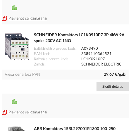
Pievienot salīdzināšanai
SCHNEIDER Kontaktors LC1K0910P7 3P 4kW 9A
spole: 230V AC 1NO
BaltikElektro preces kods
A093490
EAN kods
3389110364521
Ražotāja preces kods
LC1K0910P7
Zīmols
SCHNEIDER ELECTRIC
Viesa cena bez PVN
29,67 €/gab.
Skatīt detaļas
Pievienot salīdzināšanai
ABB Kontaktors 1SBL297001R1300 100-250