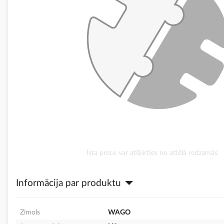
Iet
Īsta prece var atšķirties no attēlā redzamās
uz
galerijas
Informācija par produktu
sākumu
Zīmols
WAGO