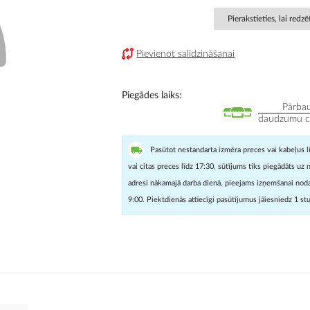
Pierakstieties, lai redz
Pievienot salīdzināšanai
Piegādes laiks
Pārbau
daudzumu cit
Pasūtot nestandarta izmēra preces vai kabeļus l
vai citas preces līdz 17:30, sūtījums tiks piegādāts uz 
adresi nākamajā darba dienā, pieejams izņemšanai noda
9:00. Piektdienās attiecīgi pasūtījumus jāiesniedz 1 st