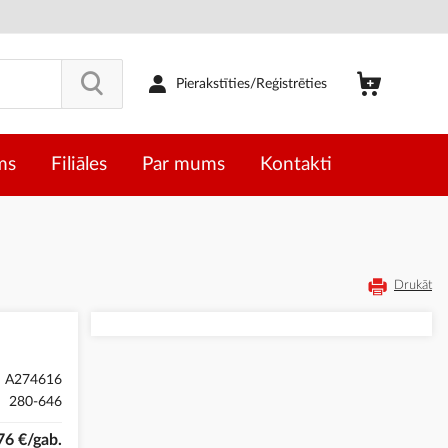
Pierakstīties/Reģistrēties
ms
Filiāles
Par mums
Kontakti
Drukāt
A274616
280-646
76 €/gab.