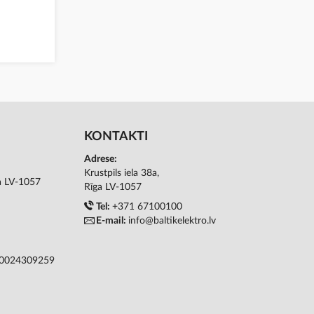
KONTAKTI
Adrese:
Krustpils iela 38a,
ga LV-1057
Rīga LV-1057
Tel:
+371 67100100
E-mail:
info@baltikelektro.lv
50024309259