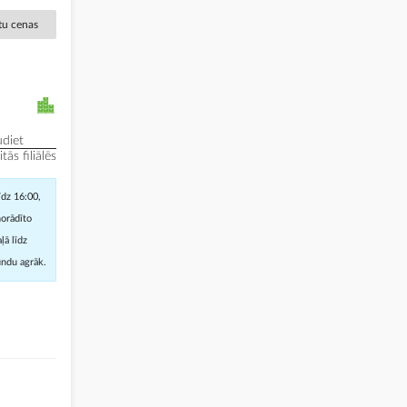
ētu cenas
diet
ās filiālēs
īdz 16:00,
norādīto
ļā līdz
undu agrāk.