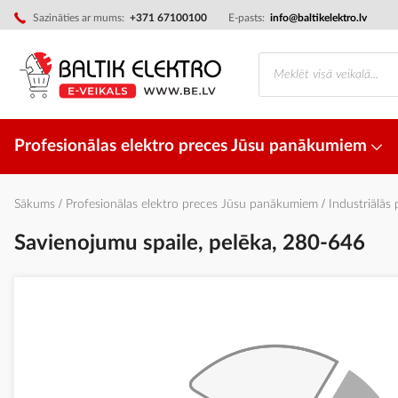
Skip
Sazināties ar mums:
+371 67100100
E-pasts:
info@baltikelektro.lv
to
Content
Profesionālas elektro preces Jūsu panākumiem
Sākums
Profesionālas elektro preces Jūsu panākumiem
Industriālās
Savienojumu spaile, pelēka, 280-646
Iet
uz
galerijas
beigām