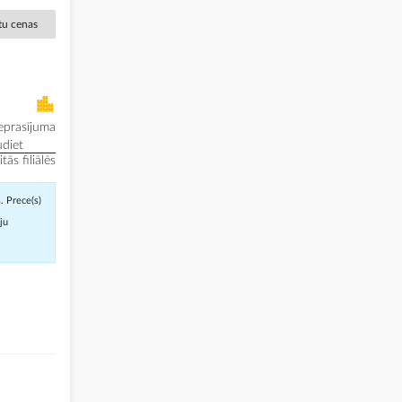
ētu cenas
eprasījuma
diet
ās filiālēs
. Prece(s)
āju