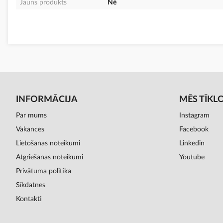
Jauns produkts
Nē
INFORMĀCIJA
MĒS TĪKL
Par mums
Instagram
Vakances
Facebook
Lietošanas noteikumi
Linkedin
Atgriešanas noteikumi
Youtube
Privātuma politika
Sīkdatnes
Kontakti