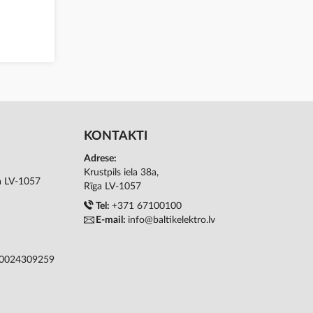
KONTAKTI
Adrese:
Krustpils iela 38a,
ga LV-1057
Rīga LV-1057
Tel:
+371 67100100
E-mail:
info@baltikelektro.lv
50024309259