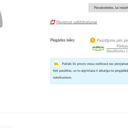
Pierakstieties, lai redz
Pievienot salīdzināšanai
Piegādes laiks
Pasūtījums pēc pi
Pārbau
daudzumu cit
Pašlaik šīs preces mūsu noliktavā nav pieejamas
tiek pasūtītas, un to atgriešana ir atkarīga no piegādāt
noteikumiem.