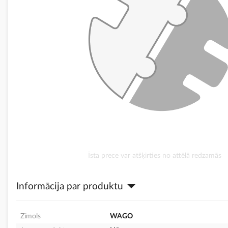
Iet
Īsta prece var atšķirties no attēlā redzamās
uz
galerijas
Informācija par produktu
sākumu
Zīmols
WAGO