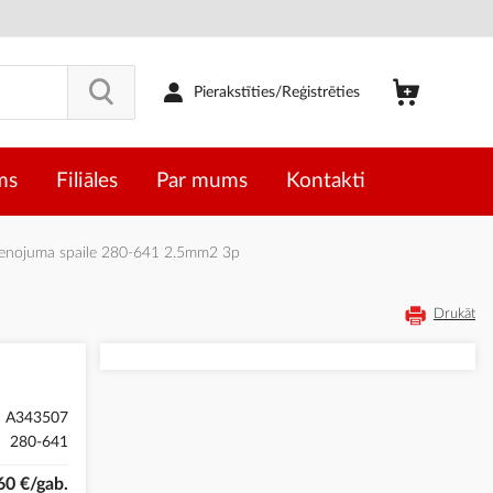
Pierakstīties/Reģistrēties
ms
Filiāles
Par mums
Kontakti
nojuma spaile 280-641 2.5mm2 3p
Drukāt
A343507
280-641
60 €/gab.