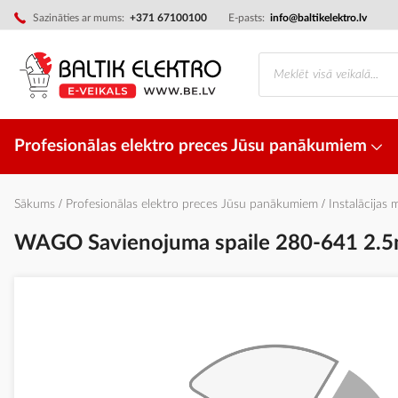
Skip
Sazināties ar mums:
+371 67100100
E-pasts:
info@baltikelektro.lv
to
Content
Profesionālas elektro preces Jūsu panākumiem
Sākums
Profesionālas elektro preces Jūsu panākumiem
Instalācijas 
WAGO Savienojuma spaile 280-641 2.
Iet
uz
galerijas
beigām