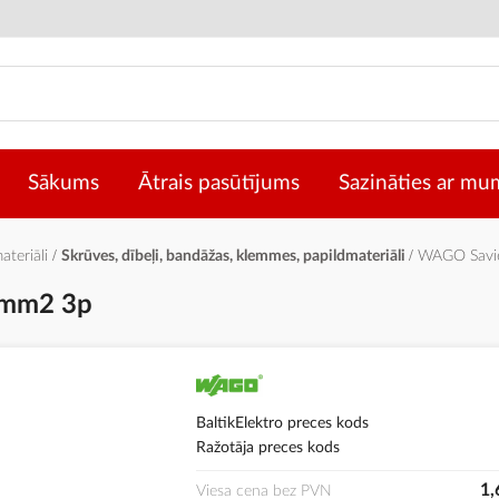
Sākums
Ātrais pasūtījums
Sazināties ar mu
materiāli
Skrūves, dībeļi, bandāžas, klemmes, papildmateriāli
WAGO Savie
5mm2 3p
BaltikElektro preces kods
Ražotāja preces kods
1,
Viesa cena bez PVN