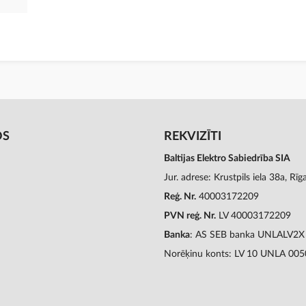
OS
REKVIZĪTI
Baltijas Elektro Sabiedrība SIA
Jur. adrese: Krustpils iela 38a, Rī
Reģ. Nr.
40003172209
PVN reģ. Nr.
LV 40003172209
Banka
: AS SEB banka UNLALV2X
Norēķinu konts: LV 10 UNLA 00