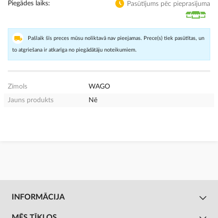
Piegādes laiks
Pasūtījums pēc pieprasījuma
Pašlaik šīs preces mūsu noliktavā nav pieejamas. Prece(s) tiek pasūtītas, un
to atgriešana ir atkarīga no piegādātāju noteikumiem.
Zīmols
WAGO
Jauns produkts
Nē
INFORMĀCIJA
MĒS TĪKLOS