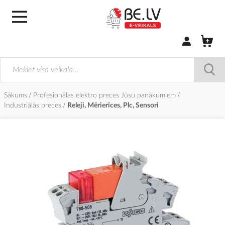
Pierakstīties/
Sākums
Profesionālas elektro preces Jūsu panākumiem
Industriālās preces
Releji, Mērierīces, Plc, Sensori
Iet
uz
galerijas
beigām