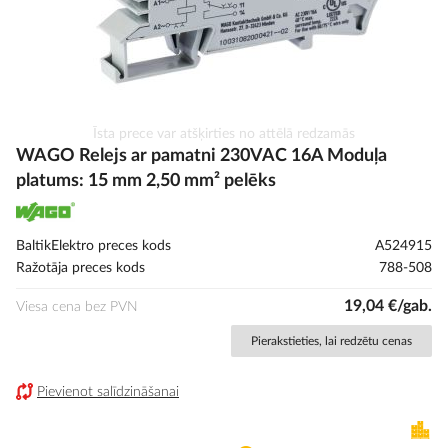
Iet
Īsta prece var atšķirties no attēlā redzamās
uz
WAGO Relejs ar pamatni 230VAC 16A Moduļa
galerijas
platums: 15 mm 2,50 mm² pelēks
sākumu
BaltikElektro preces kods
A524915
Ražotāja preces kods
788-508
19,04 €/gab.
Viesa cena bez PVN
Pierakstieties, lai redzētu cenas
Pievienot salīdzināšanai