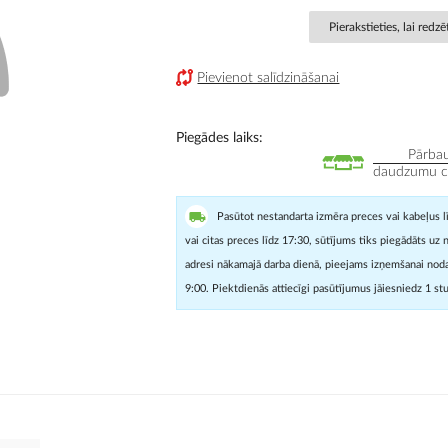
Pierakstieties, lai redz
Pievienot salīdzināšanai
Piegādes laiks
Pārbau
daudzumu cit
Pasūtot nestandarta izmēra preces vai kabeļus l
vai citas preces līdz 17:30, sūtījums tiks piegādāts uz 
adresi nākamajā darba dienā, pieejams izņemšanai noda
9:00. Piektdienās attiecīgi pasūtījumus jāiesniedz 1 st