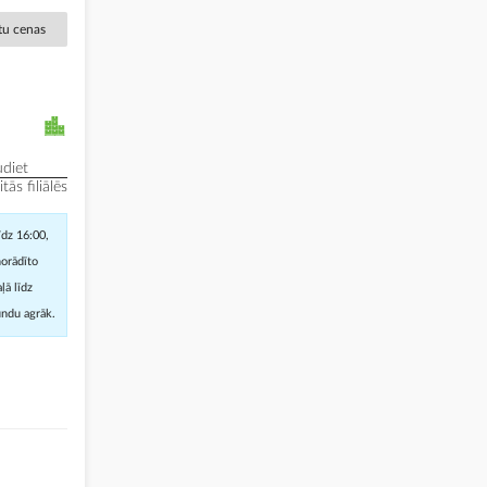
ētu cenas
diet
ās filiālēs
īdz 16:00,
norādīto
ļā līdz
undu agrāk.