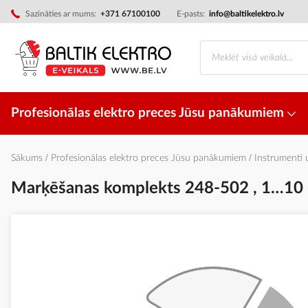
Skip
Sazināties ar mums:
+371 67100100
E-pasts:
info@baltikelektro.lv
to
Content
Profesionālas elektro preces Jūsu panākumiem
Sākums
Profesionālas elektro preces Jūsu panākumiem
Instrumenti
Marķēšanas komplekts 248-502 , 1…10 (
Iet
uz
galerijas
beigām