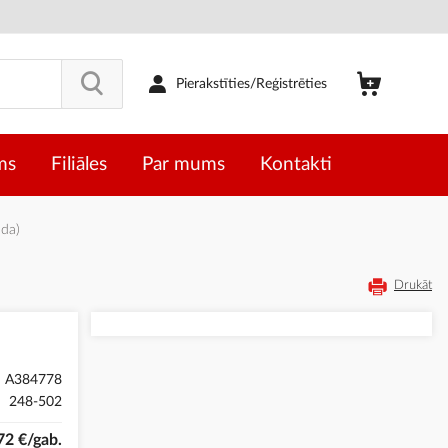
Pierakstīties/Reģistrēties
ms
Filiāles
Par mums
Kontakti
nda)
Drukāt
A384778
248-502
72 €/gab.