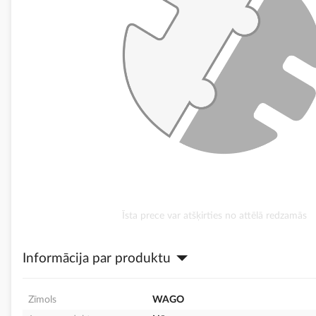
Iet
Īsta prece var atšķirties no attēlā redzamās
uz
galerijas
Informācija par produktu
sākumu
Zīmols
WAGO