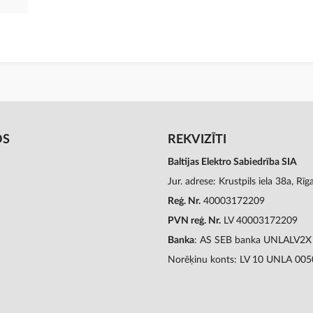
OS
REKVIZĪTI
Baltijas Elektro Sabiedrība SIA
Jur. adrese: Krustpils iela 38a, Rī
Reģ. Nr.
40003172209
PVN reģ. Nr.
LV 40003172209
Banka
: AS SEB banka UNLALV2X
Norēķinu konts: LV 10 UNLA 00