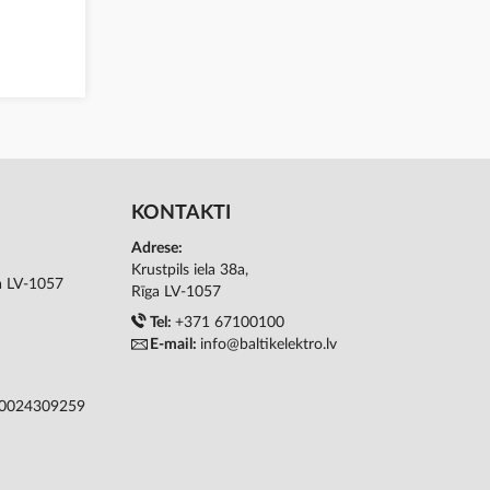
KONTAKTI
Adrese:
Krustpils iela 38a,
ga LV-1057
Rīga LV-1057
Tel:
+371 67100100
E-mail:
info@baltikelektro.lv
50024309259