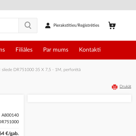
Pierakstīties/Reģistrēties
ms
Filiāles
Par mums
Kontakti
sliede DR751000 35 X 7,5 - 1M, perforētā
Drukāt
A800140
DR751000
64 €/gab.