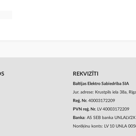
OS
REKVIZĪTI
Baltijas Elektro Sabiedrība SIA
Jur. adrese: Krustpils iela 38a, Rī
Reģ. Nr.
40003172209
PVN reģ. Nr.
LV 40003172209
Banka
: AS SEB banka UNLALV2X
Norēķinu konts: LV 10 UNLA 00