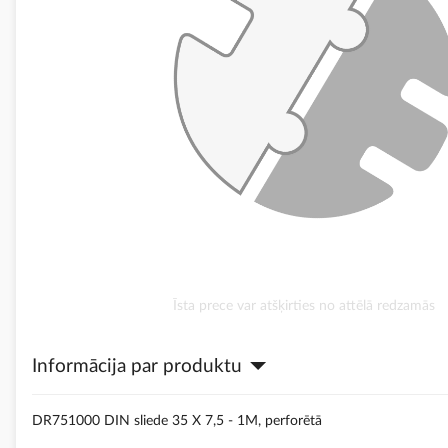
Iet
Īsta prece var atšķirties no attēlā redzamās
uz
galerijas
Informācija par produktu
sākumu
DR751000 DIN sliede 35 X 7,5 - 1M, perforētā