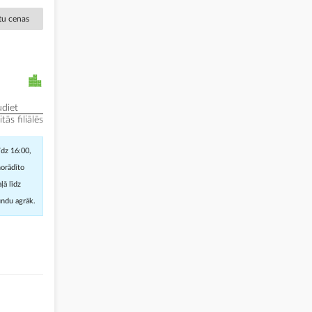
ētu cenas
diet
ās filiālēs
īdz 16:00,
norādīto
ļā līdz
undu agrāk.