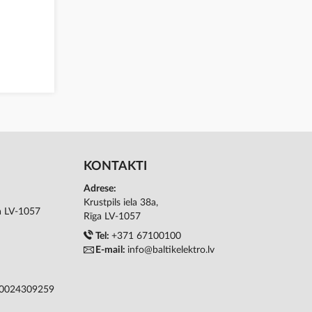
KONTAKTI
Adrese:
Krustpils iela 38a,
ga LV-1057
Rīga LV-1057
Tel:
+371 67100100
E-mail:
info@baltikelektro.lv
50024309259