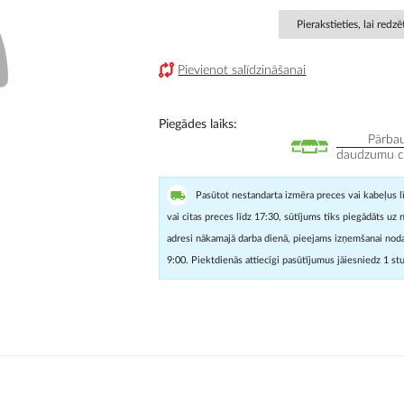
Pierakstieties, lai redz
Pievienot salīdzināšanai
Piegādes laiks
Pārbau
daudzumu cit
Pasūtot nestandarta izmēra preces vai kabeļus l
vai citas preces līdz 17:30, sūtījums tiks piegādāts uz 
adresi nākamajā darba dienā, pieejams izņemšanai noda
9:00. Piektdienās attiecīgi pasūtījumus jāiesniedz 1 st