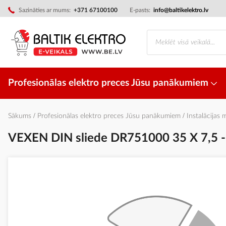
Skip
Sazināties ar mums:
+371 67100100
E-pasts:
info@baltikelektro.lv
to
Content
Profesionālas elektro preces Jūsu panākumiem
Sākums
Profesionālas elektro preces Jūsu panākumiem
Instalācijas 
VEXEN DIN sliede DR751000 35 X 7,5 -
Iet
uz
galerijas
beigām