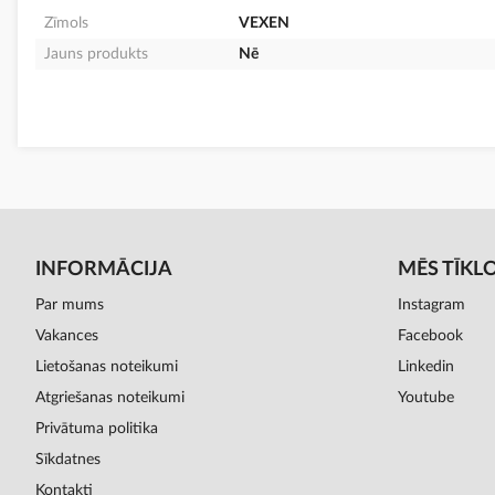
Zīmols
VEXEN
Jauns produkts
Nē
INFORMĀCIJA
MĒS TĪKL
Par mums
Instagram
Vakances
Facebook
Lietošanas noteikumi
Linkedin
Atgriešanas noteikumi
Youtube
Privātuma politika
Sīkdatnes
Kontakti