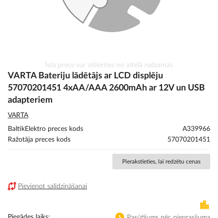
Iet
Īsta prece var atšķirties no attēlā redzamās
uz
VARTA Bateriju lādētājs ar LCD displēju
galerijas
57070201451 4xAA/AAA 2600mAh ar 12V un USB
sākumu
adapteriem
VARTA
BaltikElektro preces kods
A339966
Ražotāja preces kods
57070201451
Pierakstieties, lai redzētu cenas
Pievienot salīdzināšanai
Piegādes laiks
Pasūtījums pēc pieprasījuma