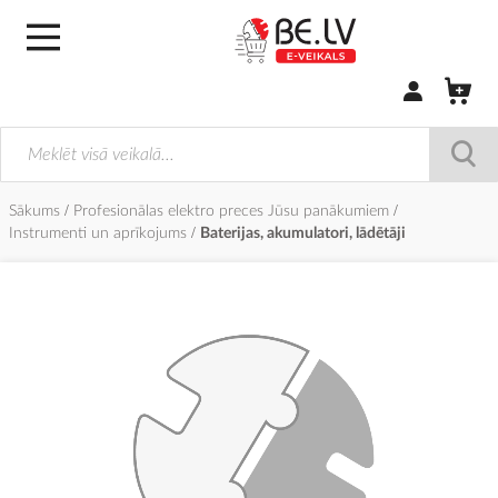
Pierakstīties/
Sākums
Profesionālas elektro preces Jūsu panākumiem
Instrumenti un aprīkojums
Baterijas, akumulatori, lādētāji
Iet
uz
galerijas
beigām