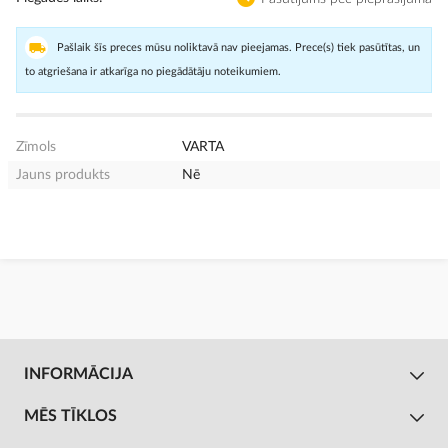
Pašlaik šīs preces mūsu noliktavā nav pieejamas. Prece(s) tiek pasūtītas, un
to atgriešana ir atkarīga no piegādātāju noteikumiem.
Zīmols
VARTA
Jauns produkts
Nē
INFORMĀCIJA
MĒS TĪKLOS