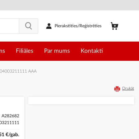
Pierakstīties/Reģistrēties
ms
Filiāles
Par mums
Kontakti
al 04003211111 AAA
Drukāt
A282682
03211111
51 €/gab.