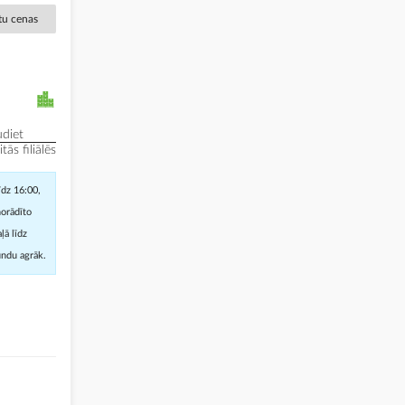
ētu cenas
diet
ās filiālēs
īdz 16:00,
norādīto
ļā līdz
undu agrāk.