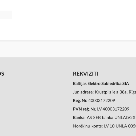
OS
REKVIZĪTI
Baltijas Elektro Sabiedrība SIA
Jur. adrese: Krustpils iela 38a, Rī
Reģ. Nr.
40003172209
PVN reģ. Nr.
LV 40003172209
Banka
: AS SEB banka UNLALV2X
Norēķinu konts: LV 10 UNLA 00