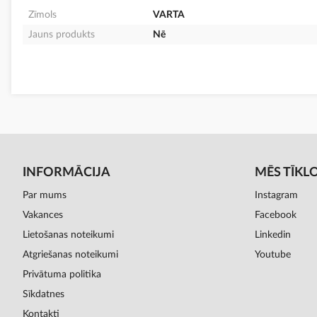
Zīmols
VARTA
Jauns produkts
Nē
INFORMĀCIJA
MĒS TĪKL
Par mums
Instagram
Vakances
Facebook
Lietošanas noteikumi
Linkedin
Atgriešanas noteikumi
Youtube
Privātuma politika
Sīkdatnes
Kontakti