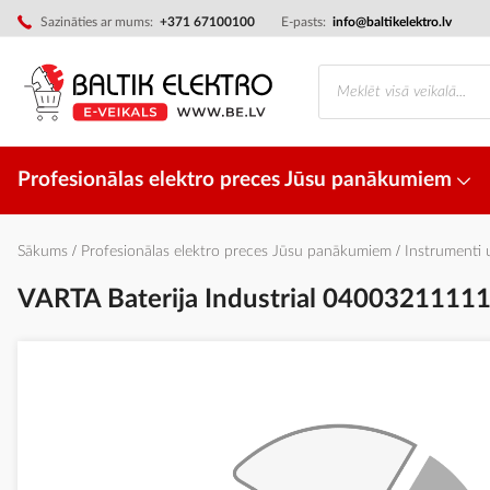
Skip
Sazināties ar mums:
+371 67100100
E-pasts:
info@baltikelektro.lv
to
Content
Profesionālas elektro preces Jūsu panākumiem
Sākums
Profesionālas elektro preces Jūsu panākumiem
Instrumenti
VARTA Baterija Industrial 0400321111
Iet
uz
galerijas
beigām