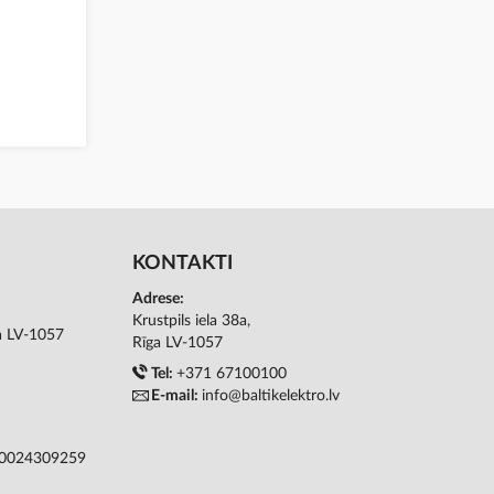
KONTAKTI
Adrese:
Krustpils iela 38a,
ga LV-1057
Rīga LV-1057
Tel:
+371 67100100
E-mail:
info@baltikelektro.lv
50024309259