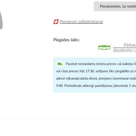
Pierakstieties, lai redz
Pievienot salīdzināšanai
Piegādes laiks
Pārbau
daudzumu cit
Pasūtot nestandarta izmēra preces vai kabeļus l
vai citas preces līdz 17:30, sūtījums tiks piegādāts uz 
adresi nākamajā darba dienā, pieejams izņemšanai noda
9:00. Piektdienās attiecīgi pasūtījumus jāiesniedz 1 st