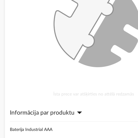
Iet
Īsta prece var atšķirties no attēlā redzamās
uz
galerijas
Informācija par produktu
sākumu
Baterija Industrial AAA