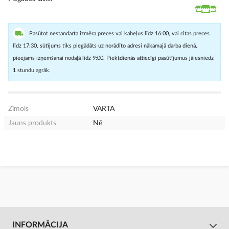
Pasūtot nestandarta izmēra preces vai kabeļus līdz 16:00, vai citas preces
līdz 17:30, sūtījums tiks piegādāts uz norādīto adresi nākamajā darba dienā,
pieejams izņemšanai nodaļā līdz 9:00. Piektdienās attiecīgi pasūtījumus jāiesniedz
1 stundu agrāk.
Zīmols
VARTA
Jauns produkts
Nē
INFORMĀCIJA