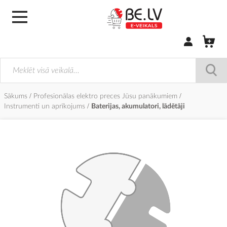
Pierakstīties/
Sākums
Profesionālas elektro preces Jūsu panākumiem
Instrumenti un aprīkojums
Baterijas, akumulatori, lādētāji
Iet
uz
galerijas
beigām