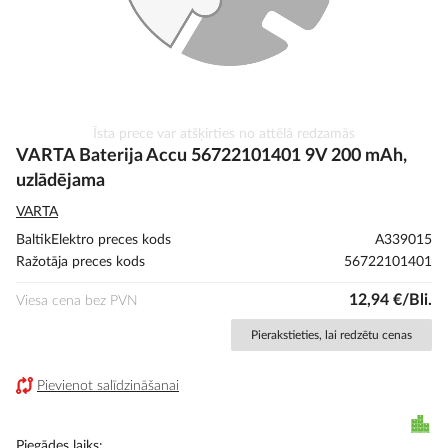
Iet
Īsta prece var atšķirties no attēlā redzamās
uz
VARTA Baterija Accu 56722101401 9V 200 mAh,
galerijas
uzlādējama
sākumu
VARTA
BaltikElektro preces kods
A339015
Ražotāja preces kods
56722101401
12,94 €/Bli.
Viesa cena bez PVN
Pierakstieties, lai redzētu cenas
Pievienot salīdzināšanai
Piegādes laiks