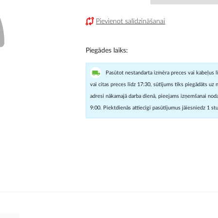
Pievienot salīdzināšanai
Piegādes laiks
Pasūtot nestandarta izmēra preces vai kabeļus l
vai citas preces līdz 17:30, sūtījums tiks piegādāts uz 
adresi nākamajā darba dienā, pieejams izņemšanai noda
9:00. Piektdienās attiecīgi pasūtījumus jāiesniedz 1 st