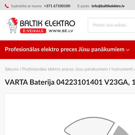
Skip
Sazināties ar mums:
+371 67100100
E-pasts:
info@baltikelektro.lv
to
Content
Profesionālas elektro preces Jūsu panākumiem
Sākums
Profesionālas elektro preces Jūsu panākumiem
Instrumenti
VARTA Baterija 04223101401 V23GA,
Iet
uz
galerijas
beigām