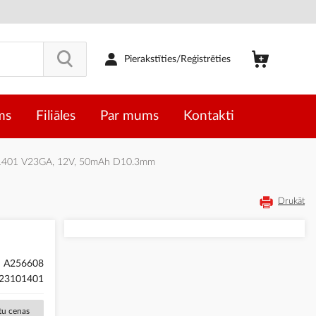
Pierakstīties/Reģistrēties
ms
Filiāles
Par mums
Kontakti
01401 V23GA, 12V, 50mAh D10.3mm
Drukāt
A256608
23101401
ētu cenas