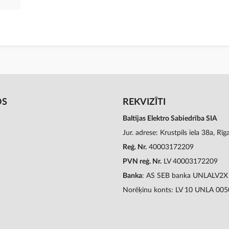
OS
REKVIZĪTI
Baltijas Elektro Sabiedrība SIA
Jur. adrese: Krustpils iela 38a, Rī
Reģ. Nr.
40003172209
PVN reģ. Nr.
LV 40003172209
Banka
: AS SEB banka UNLALV2X
Norēķinu konts: LV 10 UNLA 00