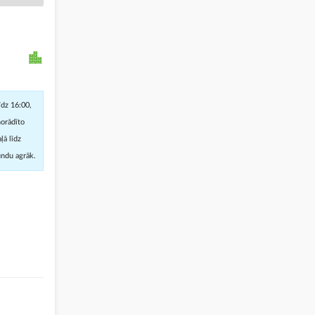
īdz 16:00,
norādīto
ļā līdz
undu agrāk.