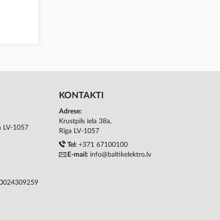
KONTAKTI
Adrese:
Krustpils iela 38a,
ga LV-1057
Rīga LV-1057
Tel:
+371 67100100
E-mail:
info@baltikelektro.lv
50024309259