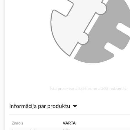
Iet
Īsta prece var atšķirties no attēlā redzamās
uz
galerijas
Informācija par produktu
sākumu
Zīmols
VARTA