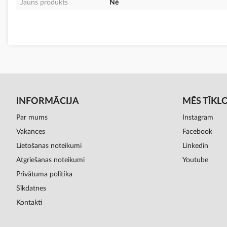
Jauns produkts
Nē
INFORMĀCIJA
MĒS TĪKL
Par mums
Instagram
Vakances
Facebook
Lietošanas noteikumi
Linkedin
Atgriešanas noteikumi
Youtube
Privātuma politika
Sīkdatnes
Kontakti