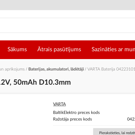
Sākums
Ātrais pasūtījums
Sazināties ar mu
 un aprīkojums
Baterijas, akumulatori, lādētāji
VARTA Baterija 042231
 12V, 50mAh D10.3mm
VARTA
BaltikElektro preces kods
Ražotāja preces kods
042
Pierakstieties, lai redz