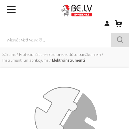
Pierakstīties/
Sākums
Profesionālas elektro preces Jūsu panākumiem
Instrumenti un aprīkojums
Elektroinstrumenti
Iet
uz
galerijas
beigām