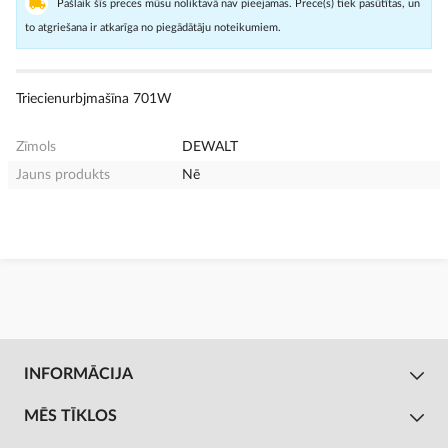
Pašlaik šīs preces mūsu noliktavā nav pieejamas. Prece(s) tiek pasūtītas, un
to atgriešana ir atkarīga no piegādātāju noteikumiem.
Triecienurbjmašīna 701W
Zīmols
DEWALT
Jauns produkts
Nē
INFORMĀCIJA
MĒS TĪKLOS