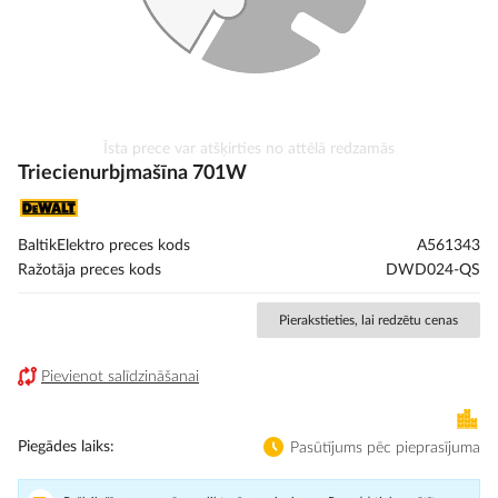
Iet
Īsta prece var atšķirties no attēlā redzamās
uz
Triecienurbjmašīna 701W
galerijas
sākumu
BaltikElektro preces kods
A561343
Ražotāja preces kods
DWD024-QS
Pierakstieties, lai redzētu cenas
Pievienot salīdzināšanai
Piegādes laiks
Pasūtījums pēc pieprasījuma