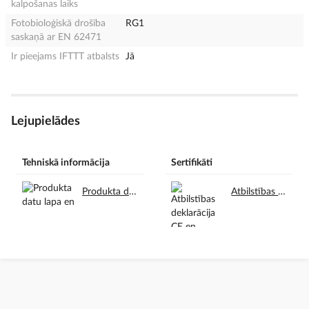
kalpošanas laiks
Fotobioloģiskā drošība
RG1
saskaņā ar EN 62471
Ir pieejams IFTTT atbalsts
Jā
Lejupielādes
Tehniskā informācija
Sertifikāti
Produkta datu lapa en.pdf
Atbilstības deklarācija CE en.pdf