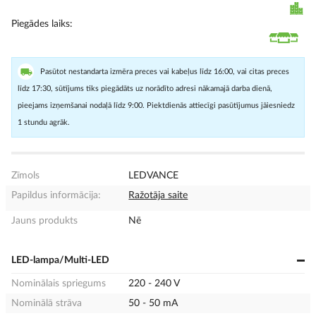
Piegādes laiks
Pasūtot nestandarta izmēra preces vai kabeļus līdz 16:00, vai citas preces
līdz 17:30, sūtījums tiks piegādāts uz norādīto adresi nākamajā darba dienā,
pieejams izņemšanai nodaļā līdz 9:00. Piektdienās attiecīgi pasūtījumus jāiesniedz
1 stundu agrāk.
Zīmols
LEDVANCE
Papildus informācija:
Ražotāja saite
Jauns produkts
Nē
LED-lampa/Multi-LED
Nominālais spriegums
220 - 240 V
Nominālā strāva
50 - 50 mA