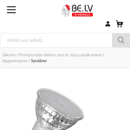
Pierakstīties/
Sākums
Profesionālas elektro preces Jūsu panākumiem
Apgaismojums
Spuldzes
Iet
uz
galerijas
beigām