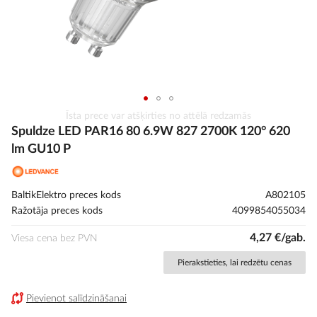
Iet
Īsta prece var atšķirties no attēlā redzamās
uz
Spuldze LED PAR16 80 6.9W 827 2700K 120° 620
galerijas
lm GU10 P
sākumu
BaltikElektro preces kods
A802105
Ražotāja preces kods
4099854055034
4,27 €/gab.
Viesa cena bez PVN
Pierakstieties, lai redzētu cenas
Pievienot salīdzināšanai