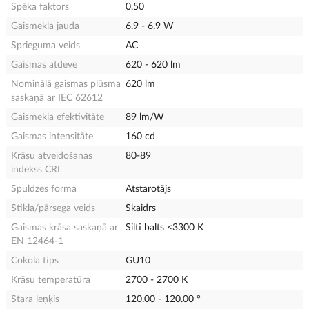
Spēka faktors
0.50
Gaismekļa jauda
6.9 - 6.9 W
Sprieguma veids
AC
Gaismas atdeve
620 - 620 lm
Nominālā gaismas plūsma
620 lm
saskaņā ar IEC 62612
Gaismekļa efektivitāte
89 lm/W
Gaismas intensitāte
160 cd
Krāsu atveidošanas
80-89
indekss CRI
Spuldzes forma
Atstarotājs
Stikla/pārsega veids
Skaidrs
Gaismas krāsa saskaņā ar
Silti balts <3300 K
EN 12464-1
Cokola tips
GU10
Krāsu temperatūra
2700 - 2700 K
Stara leņķis
120.00 - 120.00 °