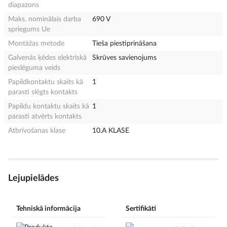
diapazons
Maks. nominālais darba
690 V
spriegums Ue
Montāžas metode
Tieša piestiprināšana
Galvenās ķēdes elektriskā
Skrūves savienojums
pieslēguma veids
Papildkontaktu skaits kā
1
parasti slēgts kontakts
Papildu kontaktu skaits kā
1
parasti atvērts kontakts
Atbrīvošanas klase
10.A KLASE
Lejupielādes
Tehniskā informācija
Sertifikāti