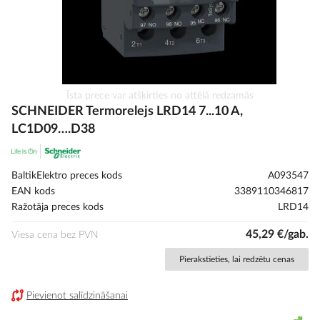
Iet
Īsta prece var atšķirties no attēlā redzamās
uz
SCHNEIDER Termorelejs LRD14 7...10 A,
galerijas
LC1D09….D38
sākumu
BaltikElektro preces kods
A093547
EAN kods
3389110346817
Ražotāja preces kods
LRD14
45,29 €/gab.
Viesa cena bez PVN
Pierakstieties, lai redzētu cenas
Pievienot salīdzināšanai