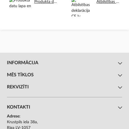
Produkta datu lapa en.pdf
Atbilstības deklarācija CE lv.pdf
INFORMĀCIJA
MĒS TĪKLOS
REKVIZĪTI
KONTAKTI
Adrese:
Krustpils iela 38a,
Rīga LV-1057