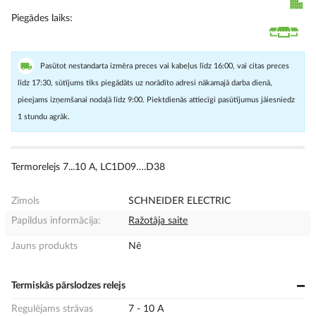
Piegādes laiks
Pasūtot nestandarta izmēra preces vai kabeļus līdz 16:00, vai citas preces
līdz 17:30, sūtījums tiks piegādāts uz norādīto adresi nākamajā darba dienā,
pieejams izņemšanai nodaļā līdz 9:00. Piektdienās attiecīgi pasūtījumus jāiesniedz
1 stundu agrāk.
Termorelejs 7...10 A, LC1D09….D38
Zīmols
SCHNEIDER ELECTRIC
Papildus informācija:
Ražotāja saite
Jauns produkts
Nē
Termiskās pārslodzes relejs
Regulējams strāvas
7 - 10 A