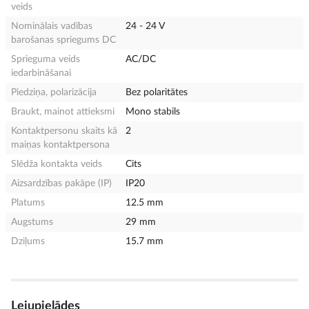
veids
Nominālais vadības
24 - 24 V
barošanas spriegums DC
Sprieguma veids
AC/DC
iedarbināšanai
Piedziņa, polarizācija
Bez polaritātes
Braukt, mainot attieksmi
Mono stabils
Kontaktpersonu skaits kā
2
maiņas kontaktpersona
Slēdža kontakta veids
Cits
Aizsardzības pakāpe (IP)
IP20
Platums
12.5 mm
Augstums
29 mm
Dziļums
15.7 mm
Lejupielādes