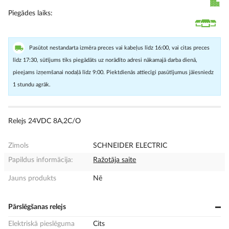
Piegādes laiks
Pasūtot nestandarta izmēra preces vai kabeļus līdz 16:00, vai citas preces
līdz 17:30, sūtījums tiks piegādāts uz norādīto adresi nākamajā darba dienā,
pieejams izņemšanai nodaļā līdz 9:00. Piektdienās attiecīgi pasūtījumus jāiesniedz
1 stundu agrāk.
Relejs 24VDC 8A,2C/O
Zīmols
SCHNEIDER ELECTRIC
Papildus informācija:
Ražotāja saite
Jauns produkts
Nē
Pārslēgšanas relejs
Elektriskā pieslēguma
Cits