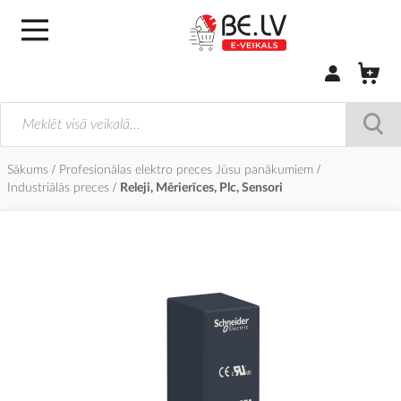
Pierakstīties/
Sākums
Profesionālas elektro preces Jūsu panākumiem
Industriālās preces
Releji, Mērierīces, Plc, Sensori
Iet
uz
galerijas
beigām