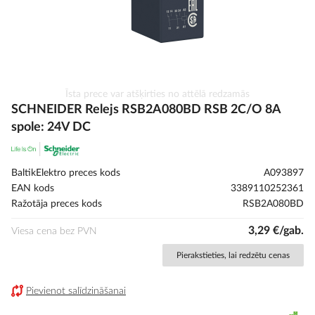
Iet
Īsta prece var atšķirties no attēlā redzamās
uz
SCHNEIDER Relejs RSB2A080BD RSB 2C/O 8A
galerijas
spole: 24V DC
sākumu
BaltikElektro preces kods
A093897
EAN kods
3389110252361
Ražotāja preces kods
RSB2A080BD
3,29 €/gab.
Viesa cena bez PVN
Pierakstieties, lai redzētu cenas
Pievienot salīdzināšanai