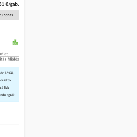
51 €/gab.
ētu cenas
diet
ās filiālēs
īdz 16:00,
norādīto
ļā līdz
undu agrāk.