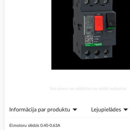
Iet
Īsta prece var atšķirties no attēlā redzamās
uz
galerijas
sākumu
Informācija par produktu
Lejupielādes
El.motoru slēdzis 0.40-0.63A