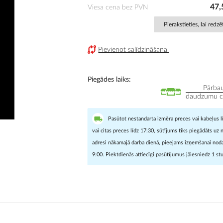
47,
Viesa cena bez PVN
Pierakstieties, lai redz
Pievienot salīdzināšanai
Piegādes laiks
Pārbau
daudzumu cit
Pasūtot nestandarta izmēra preces vai kabeļus l
vai citas preces līdz 17:30, sūtījums tiks piegādāts uz 
adresi nākamajā darba dienā, pieejams izņemšanai noda
9:00. Piektdienās attiecīgi pasūtījumus jāiesniedz 1 st