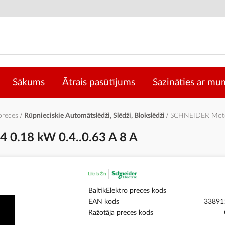
Sākums
Ātrais pasūtījums
Sazināties ar mu
 preces
Rūpnieciskie Automātslēdži, Slēdži, Blokslēdži
SCHNEIDER Motor
0.18 kW 0.4..0.63 A 8 A
BaltikElektro preces kods
EAN kods
33891
Ražotāja preces kods