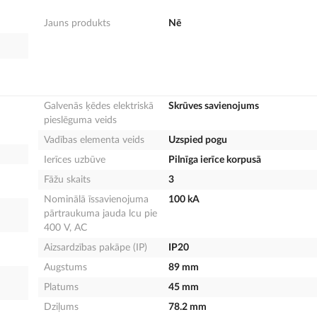
Jauns produkts
Nē
Galvenās ķēdes elektriskā
Skrūves savienojums
pieslēguma veids
Vadības elementa veids
Uzspied pogu
Ierīces uzbūve
Pilnīga ierīce korpusā
Fāžu skaits
3
Nominālā īssavienojuma
100 kA
pārtraukuma jauda lcu pie
400 V, AC
Aizsardzības pakāpe (IP)
IP20
Augstums
89 mm
Platums
45 mm
Dziļums
78.2 mm