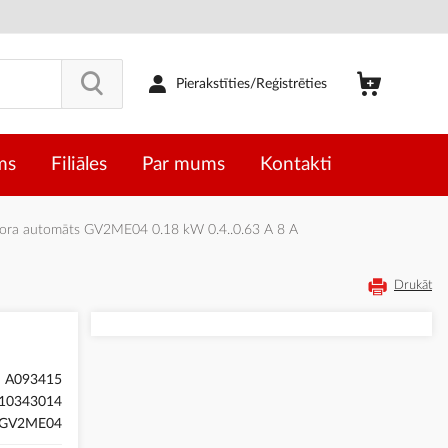
Pierakstīties/Reģistrēties
ms
Filiāles
Par mums
Kontakti
a automāts GV2ME04 0.18 kW 0.4..0.63 A 8 A
Drukāt
A093415
10343014
GV2ME04