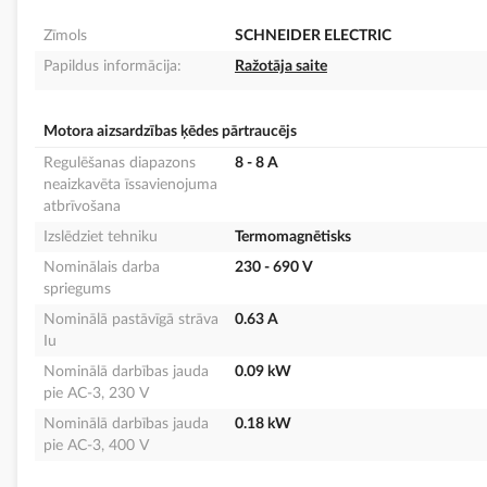
Zīmols
SCHNEIDER ELECTRIC
Papildus informācija:
Ražotāja saite
Motora aizsardzības ķēdes pārtraucējs
Regulēšanas diapazons
8 - 8 A
neaizkavēta īssavienojuma
atbrīvošana
Izslēdziet tehniku
Termomagnētisks
Nominālais darba
230 - 690 V
spriegums
Nominālā pastāvīgā strāva
0.63 A
Iu
Nominālā darbības jauda
0.09 kW
pie AC-3, 230 V
Nominālā darbības jauda
0.18 kW
pie AC-3, 400 V