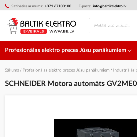
Skip
Sazināties ar mums:
+371 67100100
E-pasts:
info@baltikelektro.lv
to
Content
Profesionālas elektro preces Jūsu panākumiem
Sākums
Profesionālas elektro preces Jūsu panākumiem
Industriālās
SCHNEIDER Motora automāts GV2ME04 
Iet
uz
galerijas
beigām