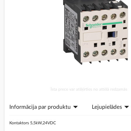
Iet
Īsta prece var atšķirties no attēlā redzamās
uz
galerijas
Informācija par produktu
Lejupielādes
sākumu
Kontaktors 5,5kW,24VDC