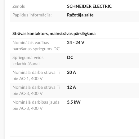
Zīmols
SCHNEIDER ELECTRIC
Papildus informācija:
Ražotāja saite
Strāvas kontaktors, maiņstrāvas pārslēgšana
Nominālais vadības
24 - 24 V
barošanas spriegums DC
Sprieguma veids
DC
iedarbināšanai
Nominālā darba strāva Ti
20 A
pie AC-1, 400 V
Nominālā darba strāva Ti
12 A
pie AC-3, 400 V
Nominālā darbības jauda
5.5 kW
pie AC-3, 400 V