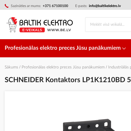
Skip
Sazināties ar mums:
+371 67100100
E-pasts:
info@baltikelektro.lv
to
Content
Profesionālas elektro preces Jūsu panākumiem
Sākums
Profesionālas elektro preces Jūsu panākumiem
Industriālās
SCHNEIDER Kontaktors LP1K1210BD 
Iet
uz
galerijas
beigām