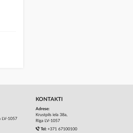
KONTAKTI
Adrese:
Krustpils iela 38a,
ga LV-1057
Rīga LV-1057
Tel:
+371 67100100