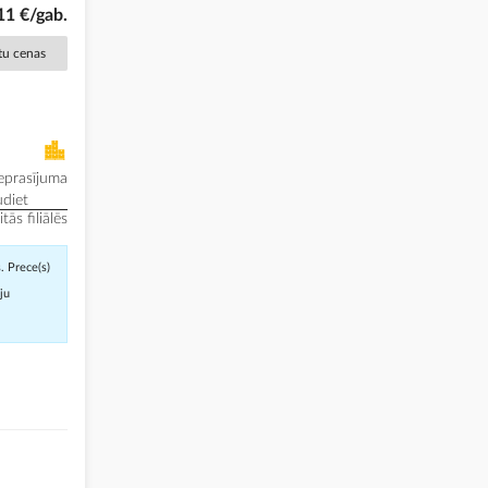
11 €/gab.
ētu cenas
eprasījuma
diet
ās filiālēs
. Prece(s)
āju