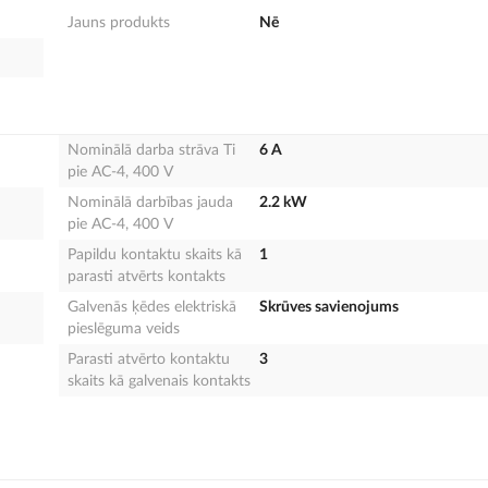
Jauns produkts
Nē
Nominālā darba strāva Ti
6 A
pie AC-4, 400 V
Nominālā darbības jauda
2.2 kW
pie AC-4, 400 V
Papildu kontaktu skaits kā
1
parasti atvērts kontakts
Galvenās ķēdes elektriskā
Skrūves savienojums
pieslēguma veids
Parasti atvērto kontaktu
3
skaits kā galvenais kontakts