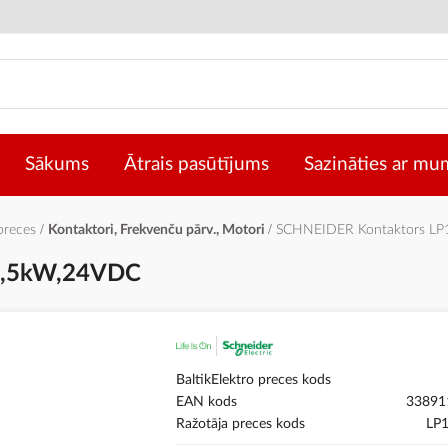
Sākums
Ātrais pasūtījums
Sazināties ar mu
 preces
Kontaktori, Frekvenču pārv., Motori
SCHNEIDER Kontaktors L
5,5kW,24VDC
BaltikElektro preces kods
EAN kods
33891
Ražotāja preces kods
LP