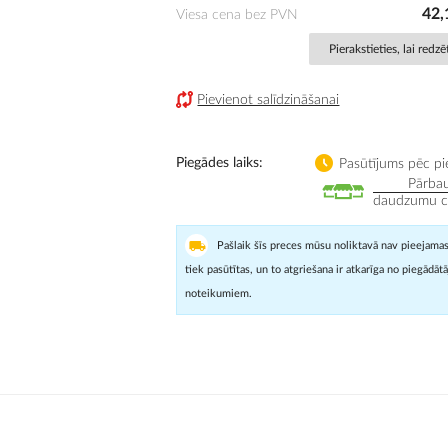
42,
Viesa cena bez PVN
Pierakstieties, lai redz
Pievienot salīdzināšanai
Piegādes laiks
Pasūtījums pēc pi
Pārbau
daudzumu cit
Pašlaik šīs preces mūsu noliktavā nav pieejamas
tiek pasūtītas, un to atgriešana ir atkarīga no piegādāt
noteikumiem.