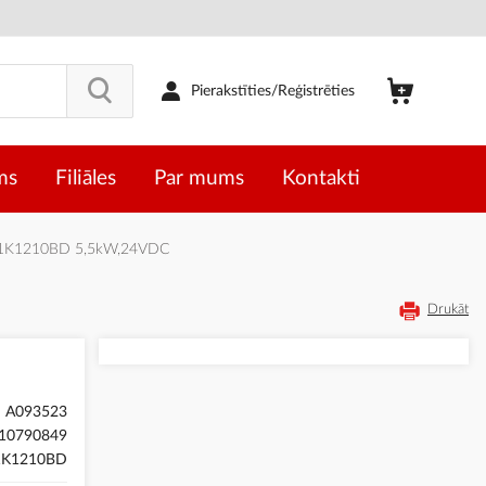
Pierakstīties/Reģistrēties
ms
Filiāles
Par mums
Kontakti
P1K1210BD 5,5kW,24VDC
Drukāt
A093523
10790849
1K1210BD