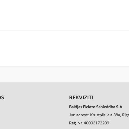
OS
REKVIZĪTI
Baltijas Elektro Sabiedrība SIA
Jur. adrese: Krustpils iela 38a, Rī
Reģ. Nr.
40003172209