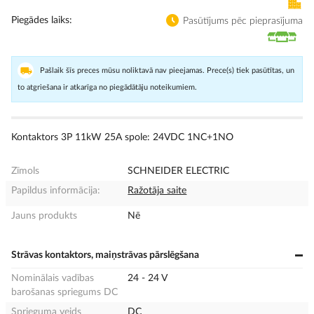
Piegādes laiks
Pasūtījums pēc pieprasījuma
Pašlaik šīs preces mūsu noliktavā nav pieejamas. Prece(s) tiek pasūtītas, un
to atgriešana ir atkarīga no piegādātāju noteikumiem.
Kontaktors 3P 11kW 25A spole: 24VDC 1NC+1NO
Zīmols
SCHNEIDER ELECTRIC
Papildus informācija:
Ražotāja saite
Jauns produkts
Nē
Strāvas kontaktors, maiņstrāvas pārslēgšana
Nominālais vadības
24 - 24 V
barošanas spriegums DC
Sprieguma veids
DC