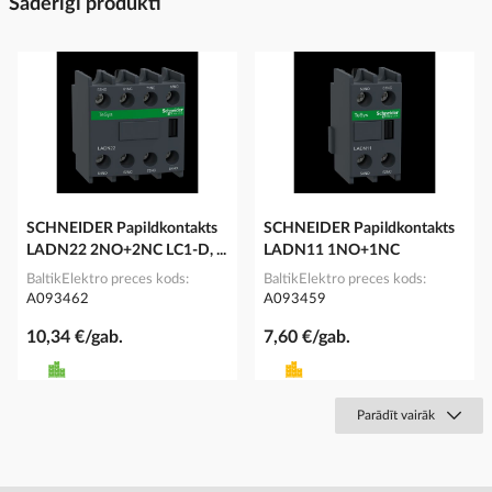
Saderīgi produkti
SCHNEIDER Papildkontakts
SCHNEIDER Papildkontakts
LADN22 2NO+2NC LC1-D, ...
LADN11 1NO+1NC
BaltikElektro preces kods
BaltikElektro preces kods
A093462
A093459
10,34 €/gab.
7,60 €/gab.
Parādīt vairāk