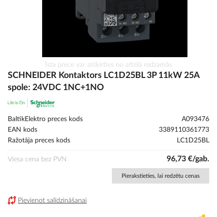
Iet
Īsta prece var atšķirties no attēlā redzamās
uz
SCHNEIDER Kontaktors LC1D25BL 3P 11kW 25A
galerijas
spole: 24VDC 1NC+1NO
sākumu
BaltikElektro preces kods
A093476
EAN kods
3389110361773
Ražotāja preces kods
LC1D25BL
96,73 €/gab.
Viesa cena bez PVN
Pierakstieties, lai redzētu cenas
Pievienot salīdzināšanai