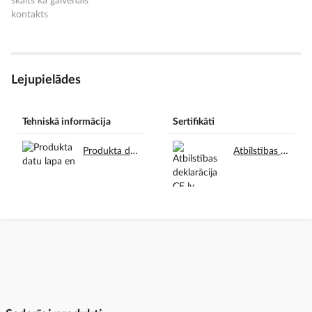
skaits kā galvenais
kontakts
Lejupielādes
Tehniskā informācija
Sertifikāti
Produkta datu lapa en.pdf
Atbilstības deklarācija CE lv.pdf