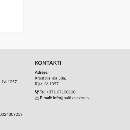
KONTAKTI
Adrese:
Krustpils iela 38a,
ga LV-1057
Rīga LV-1057
Tel:
+371 67100100
E-mail:
info@baltikelektro.lv
50024309259