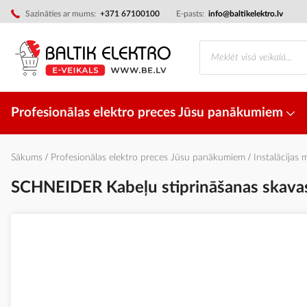
Skip
Sazināties ar mums:
+371 67100100
E-pasts:
info@baltikelektro.lv
to
Content
Profesionālas elektro preces Jūsu panākumiem
Sākums
Profesionālas elektro preces Jūsu panākumiem
Instalācijas 
SCHNEIDER Kabeļu stiprināšanas skav
Iet
uz
galerijas
beigām