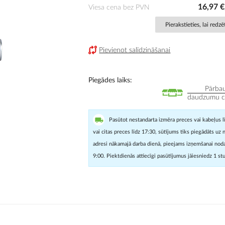
16,97 €
Viesa cena bez PVN
Pierakstieties, lai redz
Pievienot salīdzināšanai
Piegādes laiks
Pārbau
daudzumu cit
Pasūtot nestandarta izmēra preces vai kabeļus l
vai citas preces līdz 17:30, sūtījums tiks piegādāts uz 
adresi nākamajā darba dienā, pieejams izņemšanai noda
9:00. Piektdienās attiecīgi pasūtījumus jāiesniedz 1 st