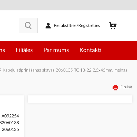
Pierakstīties/Reģistrēties
ms
Filiāles
Par mums
Kontakti
Kabeļu stiprināšanas skavas 2060135 TC 18-22 2.5x45mm, melnas
Drukāt
A092254
82060138
2060135