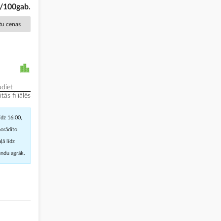
/100gab.
ētu cenas
diet
ās filiālēs
īdz 16:00,
norādīto
ļā līdz
undu agrāk.