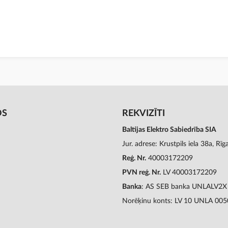
OS
REKVIZĪTI
Baltijas Elektro Sabiedrība SIA
Jur. adrese: Krustpils iela 38a, Rī
Reģ. Nr.
40003172209
PVN reģ. Nr.
LV 40003172209
Banka
: AS SEB banka UNLALV2X
Norēķinu konts: LV 10 UNLA 00