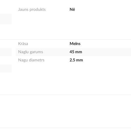
Jauns produkts
Nē
Krāsa
Melns
Naglu garums
45 mm
Nagu diametrs
2.5 mm