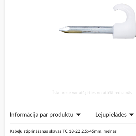
Iet
Īsta prece var atšķirties no attēlā redzamās
uz
galerijas
sākumu
Informācija par produktu
Lejupielādes
Kabeļu stiprināšanas skavas TC 18-22 2.5x45mm, melnas