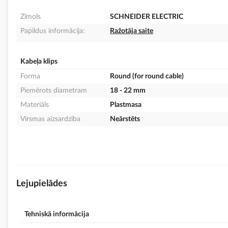
Zīmols
SCHNEIDER ELECTRIC
Papildus informācija:
Ražotāja saite
Kabeļa klips
Forma
Round (for round cable)
Piemērots diametram
18 - 22 mm
Materiāls
Plastmasa
Virsmas aizsardzība
Neārstēts
Lejupielādes
Tehniskā informācija