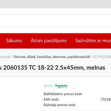
Sākums
Ātrais pasūtījums
Sazināties ar mu
materiāli
Skrūves, dībeļi, bandāžas, klemmes, papildmateriāli
SCHNEIDER 
as 2060135 TC 18-22 2.5x45mm, melnas
BaltikElektro preces kods
EAN kods
73158
Ražotāja preces kods