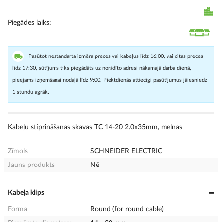
Piegādes laiks
Pasūtot nestandarta izmēra preces vai kabeļus līdz 16:00, vai citas preces
līdz 17:30, sūtījums tiks piegādāts uz norādīto adresi nākamajā darba dienā,
pieejams izņemšanai nodaļā līdz 9:00. Piektdienās attiecīgi pasūtījumus jāiesniedz
1 stundu agrāk.
Kabeļu stiprināšanas skavas TC 14-20 2.0x35mm, melnas
Zīmols
SCHNEIDER ELECTRIC
Jauns produkts
Nē
Kabeļa klips
Forma
Round (for round cable)