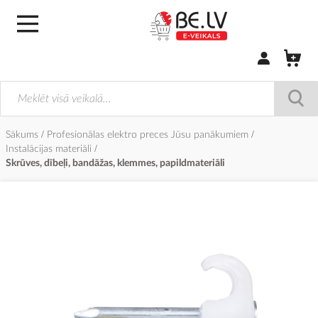
Pierakstīties/
Sākums
Profesionālas elektro preces Jūsu panākumiem
Instalācijas materiāli
Skrūves, dībeļi, bandāžas, klemmes, papildmateriāli
Iet
uz
galerijas
beigām