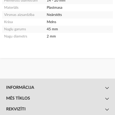
Piemērots diametram
14 - 20 mm
Materiāls
Plastmasa
Virsmas aizsardzība
Neārstēts
Krāsa
Melns
Naglu garums
45 mm
Nagu diametrs
2 mm
INFORMĀCIJA
MĒS TĪKLOS
REKVIZĪTI