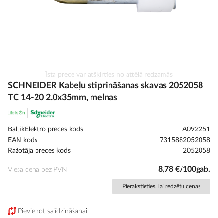
Iet
Īsta prece var atšķirties no attēlā redzamās
uz
SCHNEIDER Kabeļu stiprināšanas skavas 2052058
galerijas
TC 14-20 2.0x35mm, melnas
sākumu
BaltikElektro preces kods
A092251
EAN kods
7315882052058
Ražotāja preces kods
2052058
8,78 €/100gab.
Viesa cena bez PVN
Pierakstieties, lai redzētu cenas
Pievienot salīdzināšanai