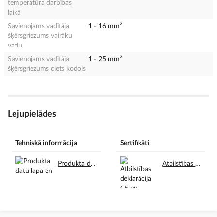
temperatūra darbības
laikā
Savienojams vadītāja
1 - 16 mm²
šķērsgriezums vairāku
vadu
Savienojams vadītāja
1 - 25 mm²
šķērsgriezums ciets kodols
Lejupielādes
Tehniskā informācija
Sertifikāti
Produkta datu lapa en.pdf
Atbilstības deklarācija CE en.pdf