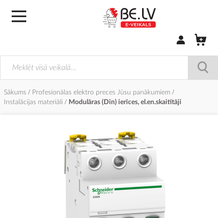
Pierakstīties/
Sākums
Profesionālas elektro preces Jūsu panākumiem
Instalācijas materiāli
Modulāras (Din) ierīces, el.en.skaitītāji
Iet
uz
galerijas
beigām