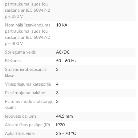
pārtraukuma jauda Icu
saskaņā ar IEC 60947-2
pie 230 V
Nominālā īssavienojuma
10 kA
pārtraukuma jauda Icu
saskaņā ar IEC 60947-2
pie 400 V
Sprieguma veids
AC/DC
Biežums
50 - 60 Hz
Strāvas ierobežošanas
3
klase
Virssprieguma kategorija
4
Piesārņojuma pakāpe
3
Platums moduļu atstarpju
3
skaitā
Iebūvēts dziļums
44.5 mm
Aizsardzības pakāpe (IP)
IP20
Apkārtējās vides
35 - 70 °C