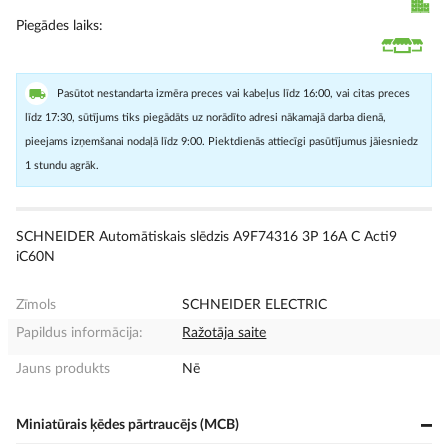
Piegādes laiks
Pasūtot nestandarta izmēra preces vai kabeļus līdz 16:00, vai citas preces
līdz 17:30, sūtījums tiks piegādāts uz norādīto adresi nākamajā darba dienā,
pieejams izņemšanai nodaļā līdz 9:00. Piektdienās attiecīgi pasūtījumus jāiesniedz
1 stundu agrāk.
SCHNEIDER Automātiskais slēdzis A9F74316 3P 16A C Acti9
iC60N
Zīmols
SCHNEIDER ELECTRIC
Papildus informācija:
Ražotāja saite
Jauns produkts
Nē
Miniatūrais ķēdes pārtraucējs (MCB)