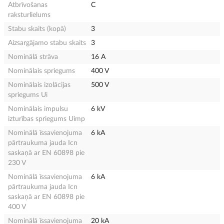
Atbrīvošanas
C
raksturlielums
Stabu skaits (kopā)
3
Aizsargājamo stabu skaits
3
Nominālā strāva
16 A
Nominālais spriegums
400 V
Nominālais izolācijas
500 V
spriegums Ui
Nominālais impulsu
6 kV
izturības spriegums Uimp
Nominālā īssavienojuma
6 kA
pārtraukuma jauda Icn
saskaņā ar EN 60898 pie
230 V
Nominālā īssavienojuma
6 kA
pārtraukuma jauda Icn
saskaņā ar EN 60898 pie
400 V
Nominālā īssavienojuma
20 kA