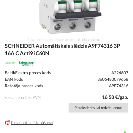
Iet
Īsta prece var atšķirties no attēlā redzamās
uz
SCHNEIDER Automātiskais slēdzis A9F74316 3P
galerijas
16A C Acti9 iC60N
sākumu
BaltikElektro preces kods
A224607
EAN kods
3606480079658
Ražotāja preces kods
A9F74316
16,58 €/gab.
Viesa cena bez PVN
Pierakstieties, lai redzētu cenas
Pievienot salīdzināšanai