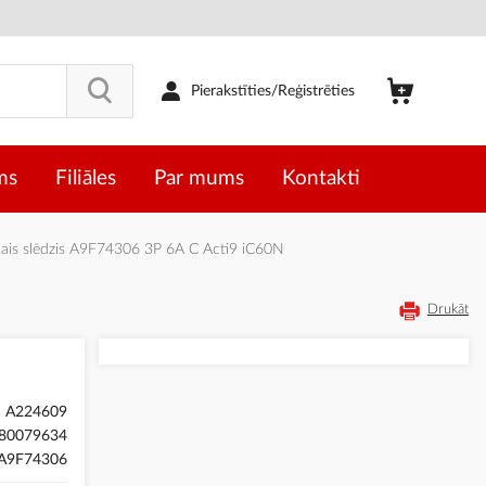
Pierakstīties/Reģistrēties
ms
Filiāles
Par mums
Kontakti
is slēdzis A9F74306 3P 6A C Acti9 iC60N
Drukāt
A224609
80079634
A9F74306