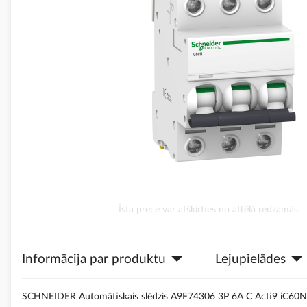
Iet
Īsta prece var atšķirties no attēlā redzamās
uz
galerijas
sākumu
Informācija par produktu
Lejupielādes
SCHNEIDER Automātiskais slēdzis A9F74306 3P 6A C Acti9 iC60N