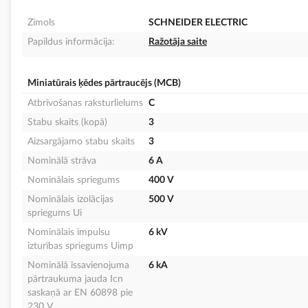
Zīmols
SCHNEIDER ELECTRIC
Papildus informācija:
Ražotāja saite
Miniatūrais ķēdes pārtraucējs (MCB)
Atbrīvošanas raksturlielums
C
Stabu skaits (kopā)
3
Aizsargājamo stabu skaits
3
Nominālā strāva
6 A
Nominālais spriegums
400 V
Nominālais izolācijas
500 V
spriegums Ui
Nominālais impulsu
6 kV
izturības spriegums Uimp
Nominālā īssavienojuma
6 kA
pārtraukuma jauda Icn
saskaņā ar EN 60898 pie
230 V