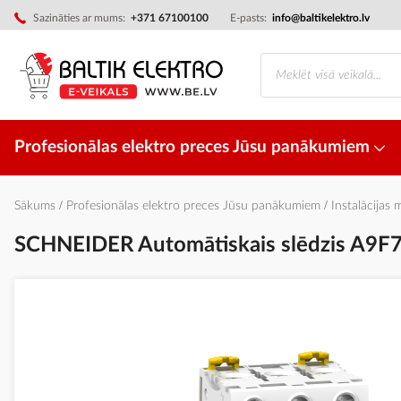
Skip
Sazināties ar mums:
+371 67100100
E-pasts:
info@baltikelektro.lv
to
Content
Profesionālas elektro preces Jūsu panākumiem
Sākums
Profesionālas elektro preces Jūsu panākumiem
Instalācijas 
SCHNEIDER Automātiskais slēdzis A9F7
Iet
uz
galerijas
beigām