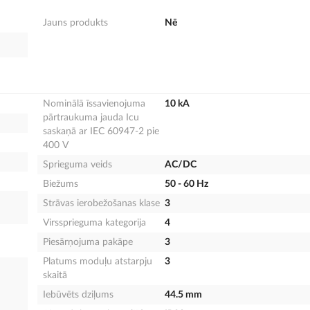
Jauns produkts
Nē
Nominālā īssavienojuma
10 kA
pārtraukuma jauda Icu
saskaņā ar IEC 60947-2 pie
400 V
Sprieguma veids
AC/DC
Biežums
50 - 60 Hz
Strāvas ierobežošanas klase
3
Virssprieguma kategorija
4
Piesārņojuma pakāpe
3
Platums moduļu atstarpju
3
skaitā
Iebūvēts dziļums
44.5 mm