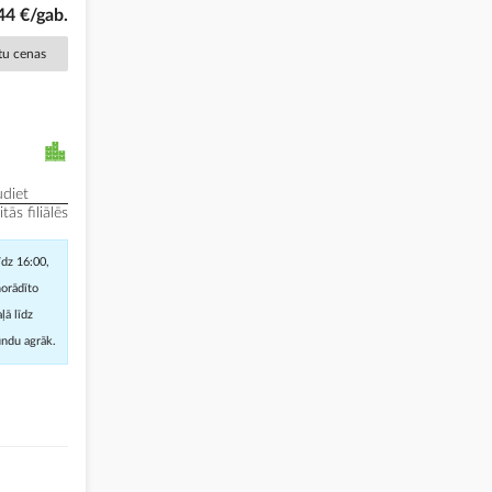
44 €/gab.
ētu cenas
diet
ās filiālēs
īdz 16:00,
norādīto
ļā līdz
undu agrāk.