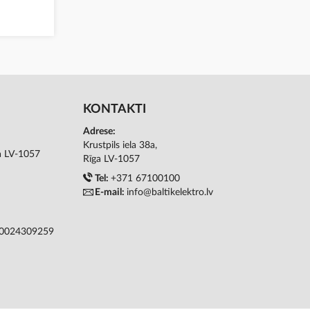
KONTAKTI
Adrese:
Krustpils iela 38a,
ga LV-1057
Rīga LV-1057
Tel:
+371 67100100
E-mail:
info@baltikelektro.lv
50024309259