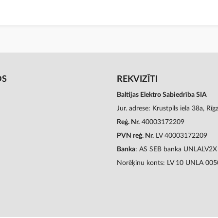
OS
REKVIZĪTI
Baltijas Elektro Sabiedrība SIA
Jur. adrese: Krustpils iela 38a, Rī
Reģ. Nr.
40003172209
PVN reģ. Nr.
LV 40003172209
Banka
: AS SEB banka UNLALV2X
Norēķinu konts: LV 10 UNLA 00