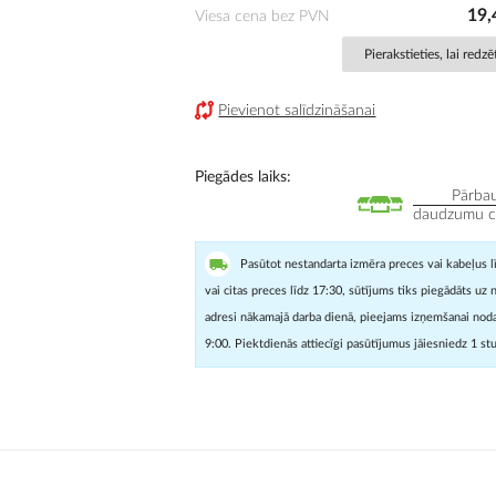
19,
Viesa cena bez PVN
Pierakstieties, lai redz
Pievienot salīdzināšanai
Piegādes laiks
Pārbau
daudzumu cit
Pasūtot nestandarta izmēra preces vai kabeļus l
vai citas preces līdz 17:30, sūtījums tiks piegādāts uz 
adresi nākamajā darba dienā, pieejams izņemšanai noda
9:00. Piektdienās attiecīgi pasūtījumus jāiesniedz 1 st