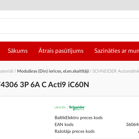
Sākums
Ātrais pasūtījums
Sazināties ar mu
materiāli
Modulāras (Din) ierīces, el.en.skaitītāji
SCHNEIDER Automātiska
4306 3P 6A C Acti9 iC60N
BaltikElektro preces kods
EAN kods
36064
Ražotāja preces kods