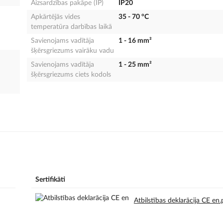
Aizsardzības pakāpe (IP)
IP20
Apkārtējās vides
35 - 70 °C
temperatūra darbības laikā
Savienojams vadītāja
1 - 16 mm²
šķērsgriezums vairāku vadu
Savienojams vadītāja
1 - 25 mm²
šķērsgriezums ciets kodols
Sertifikāti
Atbilstības deklarācija CE en.