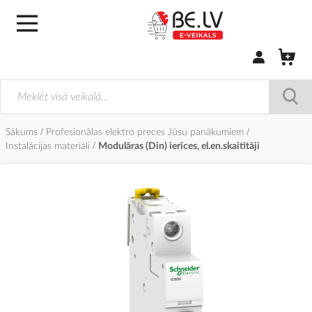
Pierakstīties/
Sākums
Profesionālas elektro preces Jūsu panākumiem
Instalācijas materiāli
Modulāras (Din) ierīces, el.en.skaitītāji
Iet
uz
galerijas
beigām