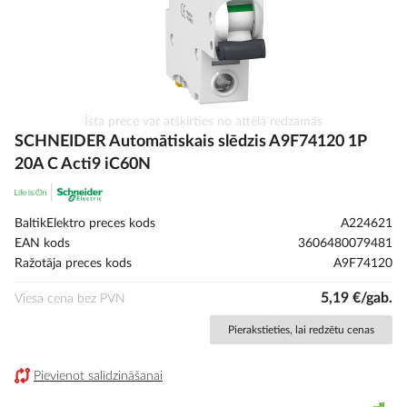
Iet
Īsta prece var atšķirties no attēlā redzamās
uz
SCHNEIDER Automātiskais slēdzis A9F74120 1P
galerijas
20A C Acti9 iC60N
sākumu
BaltikElektro preces kods
A224621
EAN kods
3606480079481
Ražotāja preces kods
A9F74120
5,19 €/gab.
Viesa cena bez PVN
Pierakstieties, lai redzētu cenas
Pievienot salīdzināšanai