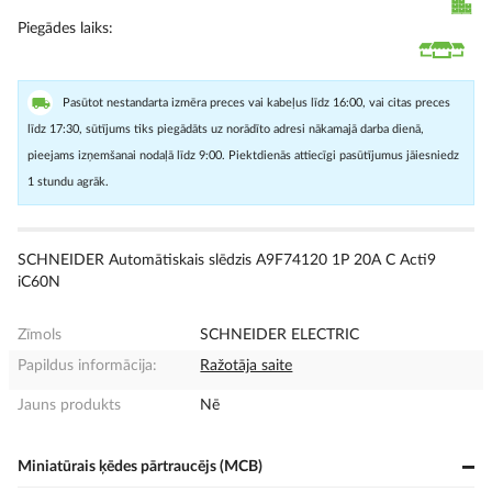
Piegādes laiks
Pasūtot nestandarta izmēra preces vai kabeļus līdz 16:00, vai citas preces
līdz 17:30, sūtījums tiks piegādāts uz norādīto adresi nākamajā darba dienā,
pieejams izņemšanai nodaļā līdz 9:00. Piektdienās attiecīgi pasūtījumus jāiesniedz
1 stundu agrāk.
SCHNEIDER Automātiskais slēdzis A9F74120 1P 20A C Acti9
iC60N
Zīmols
SCHNEIDER ELECTRIC
Papildus informācija:
Ražotāja saite
Jauns produkts
Nē
Miniatūrais ķēdes pārtraucējs (MCB)