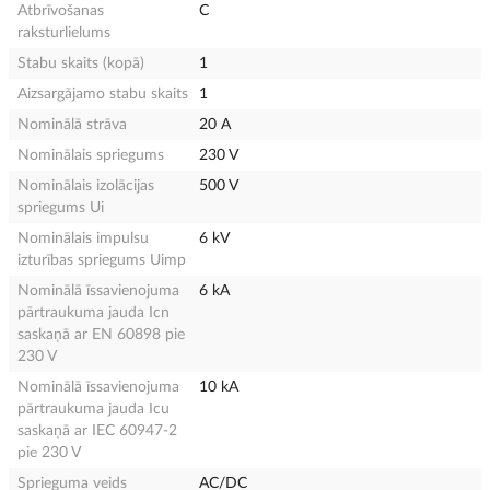
Atbrīvošanas
C
raksturlielums
Stabu skaits (kopā)
1
Aizsargājamo stabu skaits
1
Nominālā strāva
20 A
Nominālais spriegums
230 V
Nominālais izolācijas
500 V
spriegums Ui
Nominālais impulsu
6 kV
izturības spriegums Uimp
Nominālā īssavienojuma
6 kA
pārtraukuma jauda Icn
saskaņā ar EN 60898 pie
230 V
Nominālā īssavienojuma
10 kA
pārtraukuma jauda Icu
saskaņā ar IEC 60947-2
pie 230 V
Sprieguma veids
AC/DC