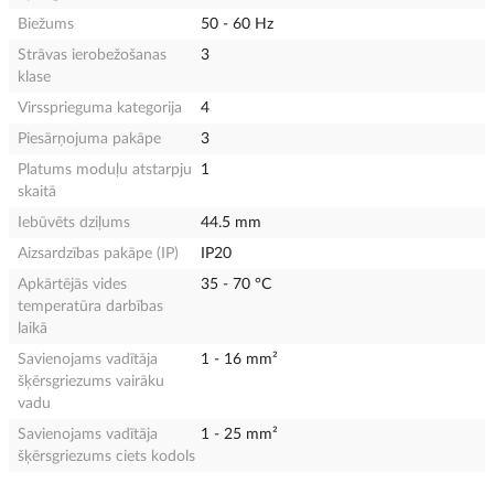
Biežums
50 - 60 Hz
Strāvas ierobežošanas
3
klase
Virssprieguma kategorija
4
Piesārņojuma pakāpe
3
Platums moduļu atstarpju
1
skaitā
Iebūvēts dziļums
44.5 mm
Aizsardzības pakāpe (IP)
IP20
Apkārtējās vides
35 - 70 °C
temperatūra darbības
laikā
Savienojams vadītāja
1 - 16 mm²
šķērsgriezums vairāku
vadu
Savienojams vadītāja
1 - 25 mm²
šķērsgriezums ciets kodols