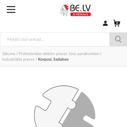
Pierakstīties/
Sākums
Profesionālas elektro preces Jūsu panākumiem
Industriālās preces
Korpusi, Sadalnes
Iet
uz
galerijas
beigām