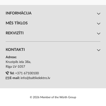
INFORMĀCIJA
MĒS TĪKLOS
REKVIZĪTI
KONTAKTI
Adrese:
Krustpils iela 38a,
Rīga LV-1057
Tel:
+371 67100100
E-mail:
info@baltikelektro.lv
© 2026 Member of the Würth Group