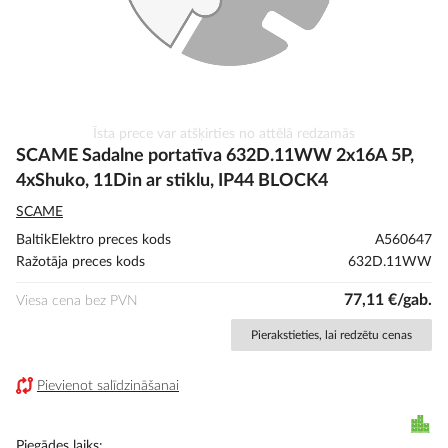
Iet
Īsta prece var atšķirties no attēlā redzamās
uz
SCAME Sadalne portatīva 632D.11WW 2x16A 5P,
galerijas
4xShuko, 11Din ar stiklu, IP44 BLOCK4
sākumu
SCAME
BaltikElektro preces kods
A560647
Ražotāja preces kods
632D.11WW
77,11 €/gab.
Viesa cena bez PVN
Pierakstieties, lai redzētu cenas
Pievienot salīdzināšanai
Piegādes laiks