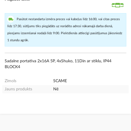
Pasūtot nestandarta izmēra preces vai kabeļus līdz 16:00, vai citas preces
līdz 17:30, sūtījums tiks piegādāts uz norādīto adresi nākamajā darba dienā,
pieejams izņemšanai nodaļā līdz 9:00. Piektdienās attiecīgi pasūtījumus jāiesniedz
1 stundu agrāk.
Sadalne portatīva 2x16A 5P, 4xShuko, 11Din ar stiklu, IP44
BLOCK4
Zīmols
SCAME
Jauns produkts
Nē