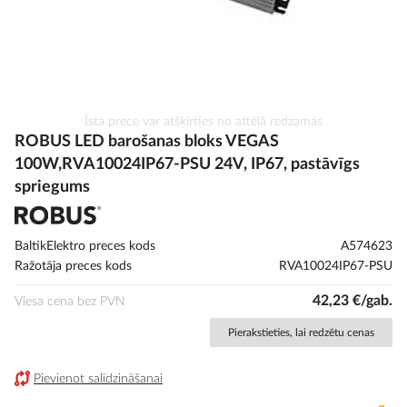
Iet
Īsta prece var atšķirties no attēlā redzamās
uz
ROBUS LED barošanas bloks VEGAS
galerijas
100W,RVA10024IP67-PSU 24V, IP67, pastāvīgs
sākumu
spriegums
BaltikElektro preces kods
A574623
Ražotāja preces kods
RVA10024IP67-PSU
42,23 €/gab.
Viesa cena bez PVN
Pierakstieties, lai redzētu cenas
Pievienot salīdzināšanai