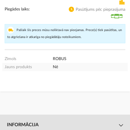
Piegādes laiks
Pasūtījums pēc pieprasījuma
Pašlaik šīs preces mūsu noliktavā nav pieejamas. Prece(s) tiek pasūtītas, un
to atgriešana ir atkarīga no piegādātāju noteikumiem.
Zīmols
ROBUS
Jauns produkts
Nē
INFORMĀCIJA