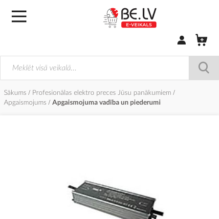
Pierakstīties/
Sākums
Profesionālas elektro preces Jūsu panākumiem
Apgaismojums
Apgaismojuma vadība un piederumi
Iet
uz
galerijas
beigām