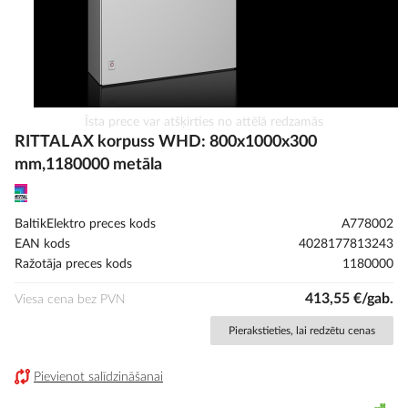
Iet
Īsta prece var atšķirties no attēlā redzamās
uz
RITTAL AX korpuss WHD: 800x1000x300
galerijas
mm,1180000 metāla
sākumu
BaltikElektro preces kods
A778002
EAN kods
4028177813243
Ražotāja preces kods
1180000
413,55 €/gab.
Viesa cena bez PVN
Pierakstieties, lai redzētu cenas
Pievienot salīdzināšanai