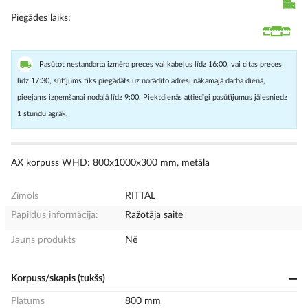
Piegādes laiks
Pasūtot nestandarta izmēra preces vai kabeļus līdz 16:00, vai citas preces
līdz 17:30, sūtījums tiks piegādāts uz norādīto adresi nākamajā darba dienā,
pieejams izņemšanai nodaļā līdz 9:00. Piektdienās attiecīgi pasūtījumus jāiesniedz
1 stundu agrāk.
AX korpuss WHD: 800x1000x300 mm, metāla
Zīmols
RITTAL
Papildus informācija:
Ražotāja saite
Jauns produkts
Nē
Korpuss/skapis (tukšs)
Platums
800 mm