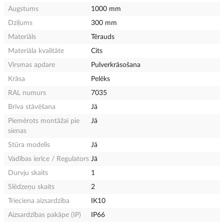
Augstums
1000 mm
Dziļums
300 mm
Materiāls
Tērauds
Materiāla kvalitāte
Cits
Virsmas apdare
Pulverkrāsošana
Krāsa
Pelēks
RAL numurs
7035
Brīva stāvēšana
Jā
Piemērots montāžai pie
Jā
sienas
Stūra modelis
Jā
Vadības ierīce / Regulators
Jā
Durvju skaits
1
Slēdzeņu skaits
2
Trieciena aizsardzība
IK10
Aizsardzības pakāpe (IP)
IP66