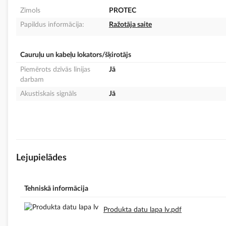
Zīmols
PROTEC
Papildus informācija:
Ražotāja saite
Cauruļu un kabeļu lokators/šķirotājs
Piemērots dzīvās līnijas
Jā
darbam
Akustiskais signāls
Jā
Lejupielādes
Tehniskā informācija
Produkta datu lapa lv.pdf