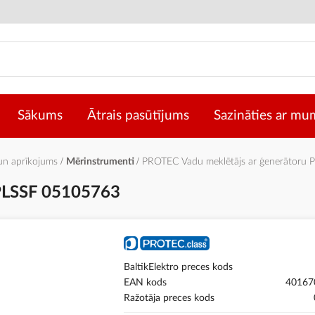
Sākums
Ātrais pasūtījums
Sazināties ar mu
 un aprīkojums
Mērinstrumenti
PROTEC Vadu meklētājs ar ģenerātoru
 PLSSF 05105763
BaltikElektro preces kods
EAN kods
40167
Ražotāja preces kods