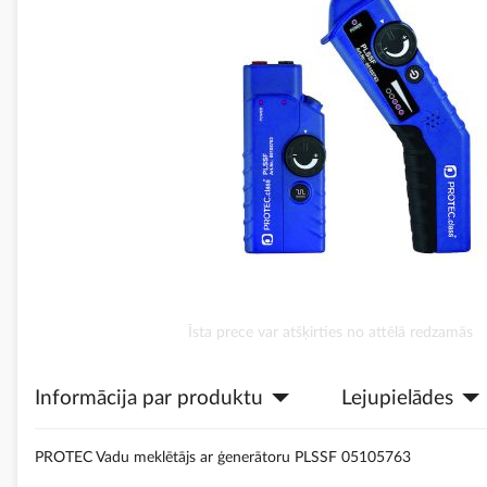
Iet
Īsta prece var atšķirties no attēlā redzamās
uz
galerijas
Informācija par produktu
Lejupielādes
sākumu
PROTEC Vadu meklētājs ar ģenerātoru PLSSF 05105763