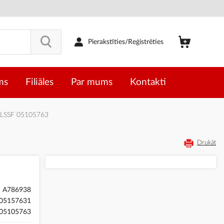
Pierakstīties/Reģistrēties
ms
Filiāles
Par mums
Kontakti
 PLSSF 05105763
Drukāt
A786938
05157631
05105763