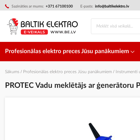
Skip
Sazināties ar mums:
+371 67100100
E-pasts:
info@baltikelektro.lv
to
Content
Profesionālas elektro preces Jūsu panākumiem
Sākums
Profesionālas elektro preces Jūsu panākumiem
Instrumenti
PROTEC Vadu meklētājs ar ģenerātoru
Iet
uz
galerijas
beigām