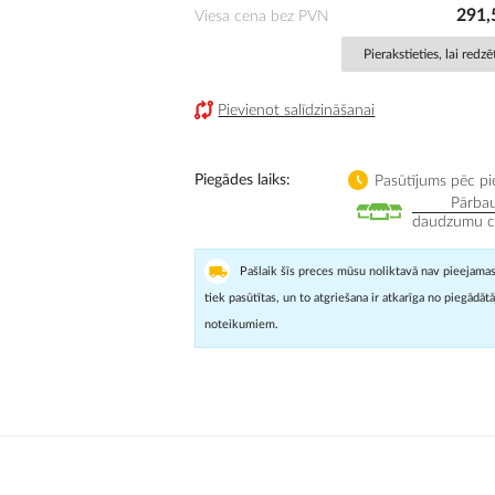
291,
Viesa cena bez PVN
Pierakstieties, lai redz
Pievienot salīdzināšanai
Piegādes laiks
Pasūtījums pēc pi
Pārbau
daudzumu cit
Pašlaik šīs preces mūsu noliktavā nav pieejamas
tiek pasūtītas, un to atgriešana ir atkarīga no piegādāt
noteikumiem.