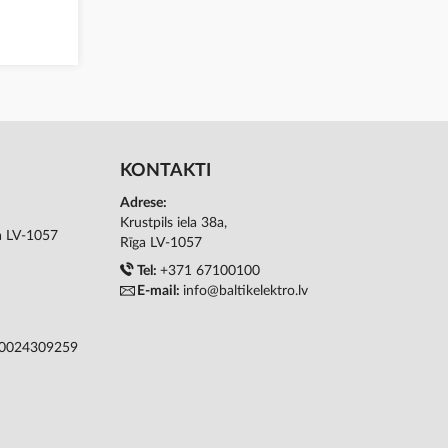
KONTAKTI
Adrese:
Krustpils iela 38a,
ga LV-1057
Rīga LV-1057
Tel:
+371 67100100
E-mail:
info@baltikelektro.lv
50024309259