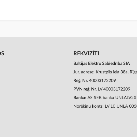
OS
REKVIZĪTI
Baltijas Elektro Sabiedrība SIA
Jur. adrese: Krustpils iela 38a, Rī
Reģ. Nr.
40003172209
PVN reģ. Nr.
LV 40003172209
Banka
: AS SEB banka UNLALV2X
Norēķinu konts: LV 10 UNLA 00