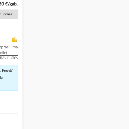
50 €/gab.
ētu cenas
eprasījuma
diet
ās filiālēs
. Prece(s)
āju