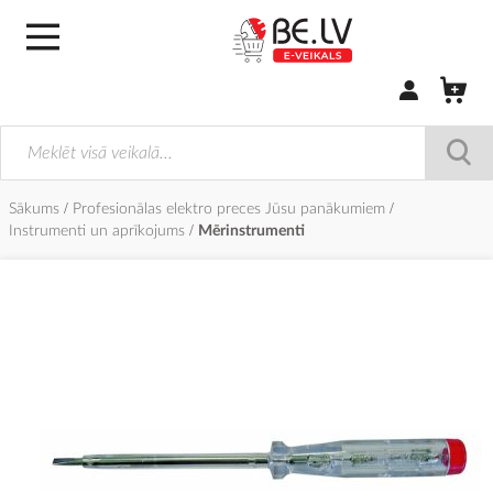
Pierakstīties/
Sākums
Profesionālas elektro preces Jūsu panākumiem
Instrumenti un aprīkojums
Mērinstrumenti
Iet
uz
galerijas
beigām