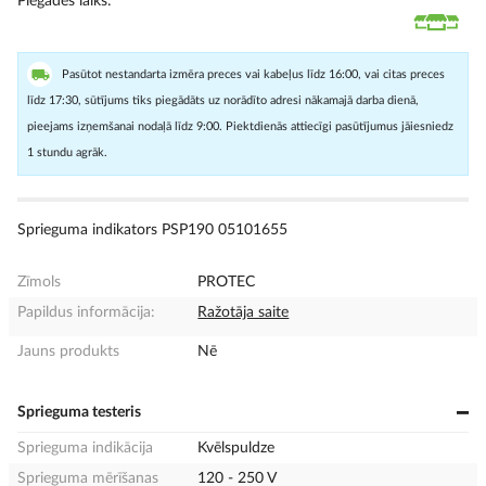
Piegādes laiks
Pasūtot nestandarta izmēra preces vai kabeļus līdz 16:00, vai citas preces
līdz 17:30, sūtījums tiks piegādāts uz norādīto adresi nākamajā darba dienā,
pieejams izņemšanai nodaļā līdz 9:00. Piektdienās attiecīgi pasūtījumus jāiesniedz
1 stundu agrāk.
Sprieguma indikators PSP190 05101655
Zīmols
PROTEC
Papildus informācija:
Ražotāja saite
Jauns produkts
Nē
Sprieguma testeris
Sprieguma indikācija
Kvēlspuldze
Sprieguma mērīšanas
120 - 250 V