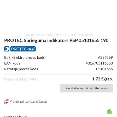
Iet
Īsta prece var atšķirties no attēlā redzamās
uz
PROTEC Sprieguma indikators PSP 05101655 190
galerijas
sākumu
BaltikElektro preces kods
A237569
EAN kods
4016705116553
Ražotāja preces kods
05101655
1,73 €/gab.
Viesa cena bez PVN
Pierakstieties, lai redzētu cenas
Pievienot salīdzināšanai