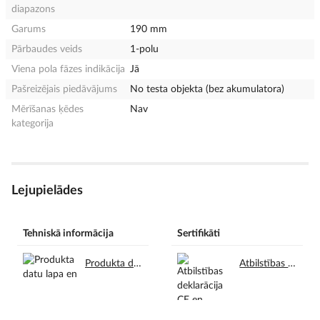
diapazons
Garums
190 mm
Pārbaudes veids
1-polu
Viena pola fāzes indikācija
Jā
Pašreizējais piedāvājums
No testa objekta (bez akumulatora)
Mērīšanas ķēdes
Nav
kategorija
Lejupielādes
Tehniskā informācija
Sertifikāti
Produkta datu lapa en.pdf
Atbilstības deklarācija CE en.pdf