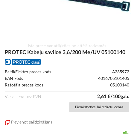
Iet
Īsta prece var atšķirties no attēlā redzamās
uz
PROTEC Kabeļu savilce 3,6/200 Me/UV 05100140
galerijas
sākumu
BaltikElektro preces kods
A235972
EAN kods
4016705101405
Ražotāja preces kods
05100140
2,61 €/100gab.
Viesa cena bez PVN
Pierakstieties, lai redzētu cenas
Pievienot salīdzināšanai