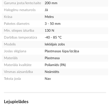
Garuma josta/lente/saite
200 mm
Halogēnu nesaturošs
Jā
Krāsa
Melns
Paketes diametrs
3 - 50 mm
Min. stiepes izturība
130 N
Darbības temperatūra
-40 - 85 °C
Modelis
Iekšējais zobs
Joslas slēgšana
Plastmasas lūpa/izciļņa
Materiāls
Plastmasa
Materiāla kvalitāte
Poliamīds (PA)
Virsmas aizsardzība
Neārstēts
Teksta josla
Nav
Lejupielādes