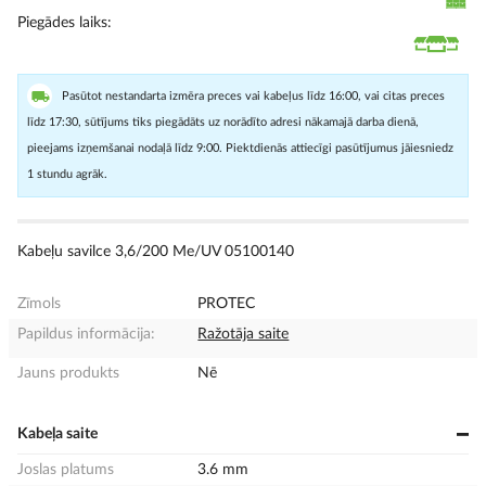
Piegādes laiks
Pasūtot nestandarta izmēra preces vai kabeļus līdz 16:00, vai citas preces
līdz 17:30, sūtījums tiks piegādāts uz norādīto adresi nākamajā darba dienā,
pieejams izņemšanai nodaļā līdz 9:00. Piektdienās attiecīgi pasūtījumus jāiesniedz
1 stundu agrāk.
Kabeļu savilce 3,6/200 Me/UV 05100140
Zīmols
PROTEC
Papildus informācija:
Ražotāja saite
Jauns produkts
Nē
Kabeļa saite
Joslas platums
3.6 mm