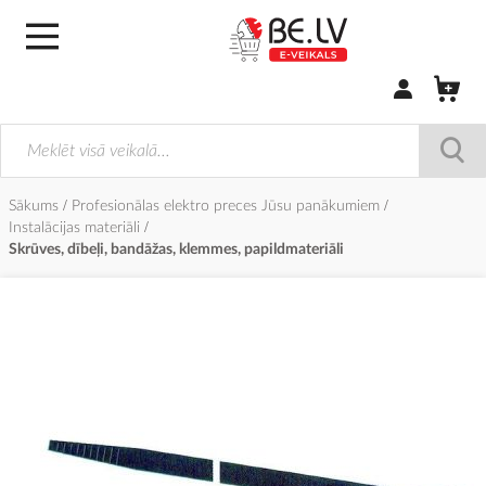
Pierakstīties/
Sākums
Profesionālas elektro preces Jūsu panākumiem
Instalācijas materiāli
Skrūves, dībeļi, bandāžas, klemmes, papildmateriāli
Iet
uz
galerijas
beigām