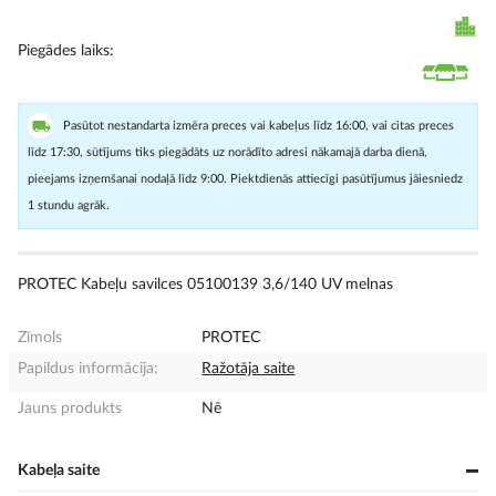
Piegādes laiks
Pasūtot nestandarta izmēra preces vai kabeļus līdz 16:00, vai citas preces
līdz 17:30, sūtījums tiks piegādāts uz norādīto adresi nākamajā darba dienā,
pieejams izņemšanai nodaļā līdz 9:00. Piektdienās attiecīgi pasūtījumus jāiesniedz
1 stundu agrāk.
PROTEC Kabeļu savilces 05100139 3,6/140 UV melnas
Zīmols
PROTEC
Papildus informācija:
Ražotāja saite
Jauns produkts
Nē
Kabeļa saite