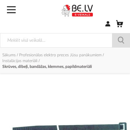
Pierakstīties/
Sākums
Profesionālas elektro preces Jūsu panākumiem
Instalācijas materiāli
Skrūves, dībeļi, bandāžas, klemmes, papildmateriāli
Iet
uz
galerijas
beigām