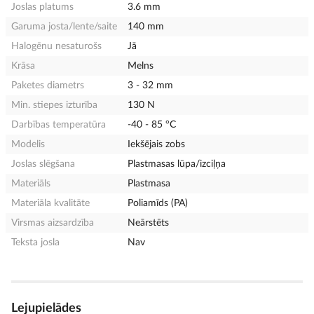
Joslas platums
3.6 mm
Garuma josta/lente/saite
140 mm
Halogēnu nesaturošs
Jā
Krāsa
Melns
Paketes diametrs
3 - 32 mm
Min. stiepes izturība
130 N
Darbības temperatūra
-40 - 85 °C
Modelis
Iekšējais zobs
Joslas slēgšana
Plastmasas lūpa/izciļņa
Materiāls
Plastmasa
Materiāla kvalitāte
Poliamīds (PA)
Virsmas aizsardzība
Neārstēts
Teksta josla
Nav
Lejupielādes