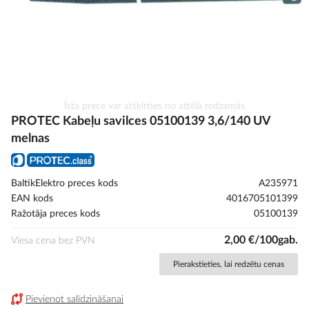
Iet
Īsta prece var atšķirties no attēlā redzamās
uz
PROTEC Kabeļu savilces 05100139 3,6/140 UV
galerijas
melnas
sākumu
BaltikElektro preces kods
A235971
EAN kods
4016705101399
Ražotāja preces kods
05100139
2,00 €/100gab.
Viesa cena bez PVN
Pierakstieties, lai redzētu cenas
Pievienot salīdzināšanai