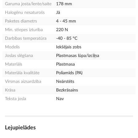
Garuma josta/lente/saite
178 mm
Halogēnu nesaturošs
Jā
Paketes diametrs
4 - 45 mm
Min. stiepes izturība
220 N
Darbības temperatūra
-40 - 85 °C
Modelis
Iekšējais zobs
Joslas slēgšana
Plastmasas lūpa/izciļņa
Materiāls
Plastmasa
Materiāla kvalitāte
Poliamīds (PA)
Virsmas aizsardzība
Neārstēts
Krāsa
Bezkrāsains
Teksta josla
Nav
Lejupielādes