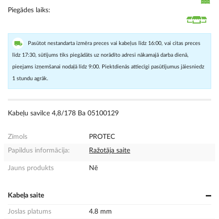
Piegādes laiks
Pasūtot nestandarta izmēra preces vai kabeļus līdz 16:00, vai citas preces
līdz 17:30, sūtījums tiks piegādāts uz norādīto adresi nākamajā darba dienā,
pieejams izņemšanai nodaļā līdz 9:00. Piektdienās attiecīgi pasūtījumus jāiesniedz
1 stundu agrāk.
Kabeļu savilce 4,8/178 Ba 05100129
Zīmols
PROTEC
Papildus informācija:
Ražotāja saite
Jauns produkts
Nē
Kabeļa saite
Joslas platums
4.8 mm