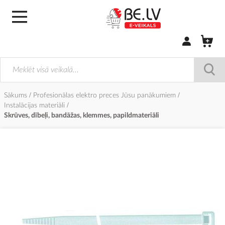
Pierakstīties/
Sākums
Profesionālas elektro preces Jūsu panākumiem
Instalācijas materiāli
Skrūves, dībeļi, bandāžas, klemmes, papildmateriāli
Iet
uz
galerijas
beigām