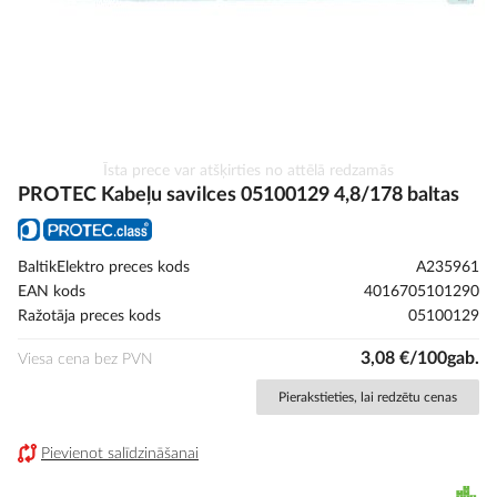
Iet
Īsta prece var atšķirties no attēlā redzamās
uz
PROTEC Kabeļu savilces 05100129 4,8/178 baltas
galerijas
sākumu
BaltikElektro preces kods
A235961
EAN kods
4016705101290
Ražotāja preces kods
05100129
3,08 €/100gab.
Viesa cena bez PVN
Pierakstieties, lai redzētu cenas
Pievienot salīdzināšanai