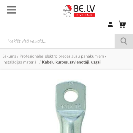
Pierakstīties/
Sākums
Profesionālas elektro preces Jūsu panākumiem
Instalācijas materiāli
Kabeļu kurpes, savienotāji, uzgaļi
Iet
uz
galerijas
beigām