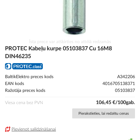
Iet
Īsta prece var atšķirties no attēlā redzamās
uz
PROTEC Kabeļu kurpe 05103837 Cu 16M8
galerijas
DIN46235
sākumu
BaltikElektro preces kods
A342206
EAN kods
4016705138371
Ražotāja preces kods
05103837
106,45 €/100gab.
Viesa cena bez PVN
Pierakstieties, lai redzētu cenas
Pievienot salīdzināšanai