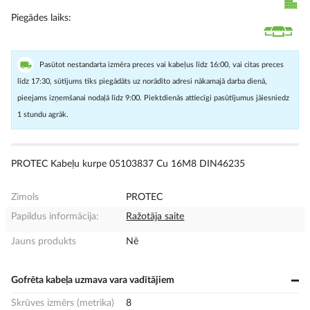
Piegādes laiks
Pasūtot nestandarta izmēra preces vai kabeļus līdz 16:00, vai citas preces
līdz 17:30, sūtījums tiks piegādāts uz norādīto adresi nākamajā darba dienā,
pieejams izņemšanai nodaļā līdz 9:00. Piektdienās attiecīgi pasūtījumus jāiesniedz
1 stundu agrāk.
PROTEC Kabeļu kurpe 05103837 Cu 16M8 DIN46235
Zīmols
PROTEC
Papildus informācija:
Ražotāja saite
Jauns produkts
Nē
Gofrēta kabeļa uzmava vara vadītājiem
Skrūves izmērs (metrika)
8