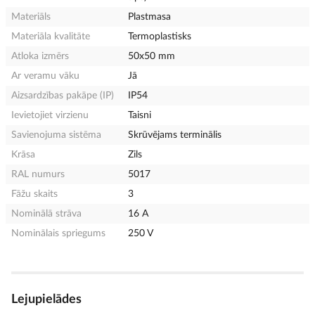
Materiāls
Plastmasa
Materiāla kvalitāte
Termoplastisks
Atloka izmērs
50x50 mm
Ar veramu vāku
Jā
Aizsardzības pakāpe (IP)
IP54
Ievietojiet virzienu
Taisni
Savienojuma sistēma
Skrūvējams terminālis
Krāsa
Zils
RAL numurs
5017
Fāžu skaits
3
Nominālā strāva
16 A
Nominālais spriegums
250 V
Lejupielādes