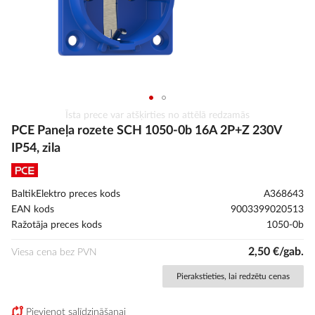
Iet
Īsta prece var atšķirties no attēlā redzamās
uz
PCE Paneļa rozete SCH 1050-0b 16A 2P+Z 230V
galerijas
IP54, zila
sākumu
BaltikElektro preces kods
A368643
EAN kods
9003399020513
Ražotāja preces kods
1050-0b
2,50 €/gab.
Viesa cena bez PVN
Pierakstieties, lai redzētu cenas
Pievienot salīdzināšanai