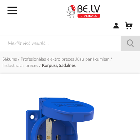
Pierakstīties/
Sākums
Profesionālas elektro preces Jūsu panākumiem
Industriālās preces
Korpusi, Sadalnes
Iet
uz
galerijas
beigām