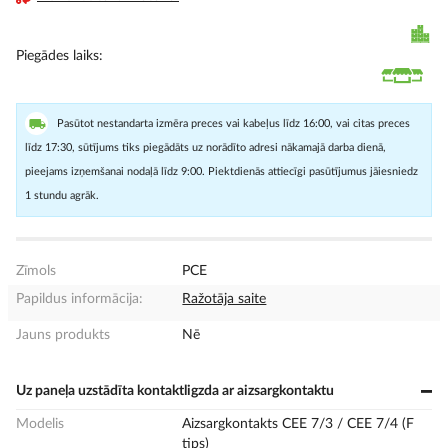
Piegādes laiks
Pasūtot nestandarta izmēra preces vai kabeļus līdz 16:00, vai citas preces
līdz 17:30, sūtījums tiks piegādāts uz norādīto adresi nākamajā darba dienā,
pieejams izņemšanai nodaļā līdz 9:00. Piektdienās attiecīgi pasūtījumus jāiesniedz
1 stundu agrāk.
Zīmols
PCE
Papildus informācija:
Ražotāja saite
Jauns produkts
Nē
Uz paneļa uzstādīta kontaktligzda ar aizsargkontaktu
Modelis
Aizsargkontakts CEE 7/3 / CEE 7/4 (F
tips)