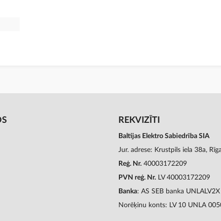
OS
REKVIZĪTI
Baltijas Elektro Sabiedrība SIA
Jur. adrese: Krustpils iela 38a, Rī
Reģ. Nr.
40003172209
PVN reģ. Nr.
LV 40003172209
Banka
: AS SEB banka UNLALV2X
Norēķinu konts: LV 10 UNLA 00