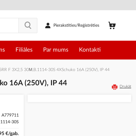
Pierakstīties/Reģistrēties
ms
Filiāles
Par mums
Kontakti
5RR F 3X2,5 30М,B.1114-30S 4XSchuko 16A (250V), IP 44
o 16A (250V), IP 44
Drukāt
A779711
.1114-30S
95 €/gab.