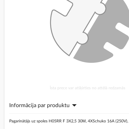
Iet
Īsta prece var atšķirties no attēlā redzamās
uz
galerijas
Informācija par produktu
sākumu
Pagarinātājs uz spoles H05RR F 3X2,5 30М, 4XSchuko 16A (250V), 