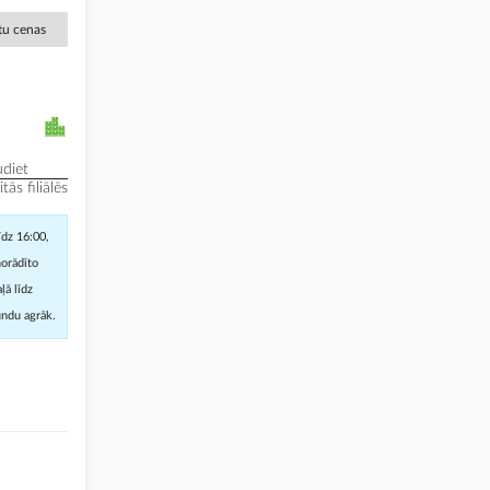
ētu cenas
diet
ās filiālēs
īdz 16:00,
norādīto
ļā līdz
undu agrāk.