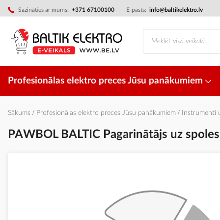
Skip
Sazināties ar mums:
+371 67100100
E-pasts:
info@baltikelektro.lv
to
Content
Profesionālas elektro preces Jūsu panākumiem
Sākums
Profesionālas elektro preces Jūsu panākumiem
Instrumenti
PAWBOL BALTIC Pagarinātājs uz spoles
Iet
uz
galerijas
beigām