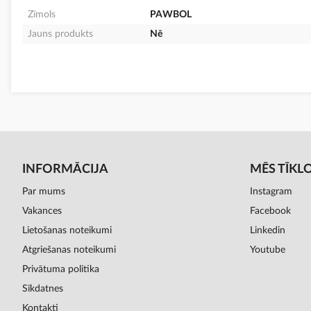
Zīmols
PAWBOL
Jauns produkts
Nē
INFORMĀCIJA
MĒS TĪKL
Par mums
Instagram
Vakances
Facebook
Lietošanas noteikumi
Linkedin
Atgriešanas noteikumi
Youtube
Privātuma politika
Sīkdatnes
Kontakti