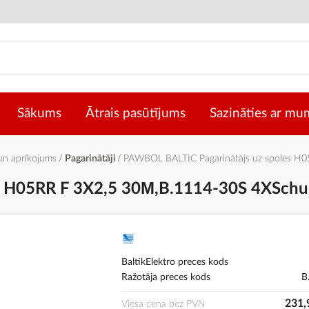
Sākums
Ātrais pasūtījums
Sazināties ar mu
 un aprīkojums
Pagarinātāji
PAWBOL BALTIC Pagarinātājs uz spoles H0
 H05RR F 3X2,5 30М,B.1114-30S 4XSchuk
BaltikElektro preces kods
Ražotāja preces kods
B
231,
Viesa cena bez PVN