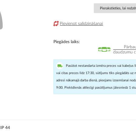
Pierakstieties, lai redz
Pievienot salīdzināšanai
Piegādes laiks
Pārbau
daudzumu cit
Pasūtot nestandarta izmēra preces vai kabeļus l
vai citas preces līdz 17:30, sūtījums tiks piegādāts uz 
adresi nākamajā darba dienā, pieejams izņemšanai noda
9:00. Piektdienās attiecīgi pasūtījumus jāiesniedz 1 st
IP 44