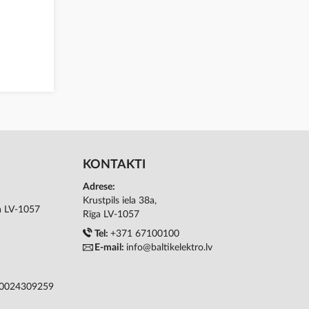
KONTAKTI
Adrese:
Krustpils iela 38a,
ga LV-1057
Rīga LV-1057
Tel:
+371 67100100
E-mail:
info@baltikelektro.lv
50024309259