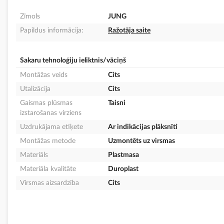
Zīmols
JUNG
Papildus informācija:
Ražotāja saite
Sakaru tehnoloģiju ieliktnis/vāciņš
Montāžas veids
Cits
Utalizācija
Cits
Gaismas plūsmas
Taisni
izstarošanas virziens
Uzdrukājama etiķete
Ar indikācijas plāksnīti
Montāžas metode
Uzmontēts uz virsmas
Materiāls
Plastmasa
Materiāla kvalitāte
Duroplast
Virsmas aizsardzība
Cits