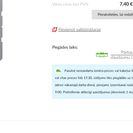
7,40 
Viesa cena bez PVN
Pierakstieties, lai redz
Pievienot salīdzināšanai
Piegādes laiks
Pārbau
daudzumu cit
Pasūtot nestandarta izmēra preces vai kabeļus l
vai citas preces līdz 17:30, sūtījums tiks piegādāts uz 
adresi nākamajā darba dienā, pieejams izņemšanai noda
9:00. Piektdienās attiecīgi pasūtījumus jāiesniedz 1 st