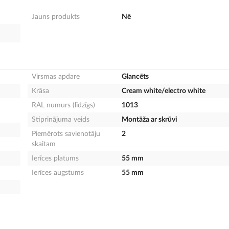
Jauns produkts
Nē
Virsmas apdare
Glancēts
Krāsa
Cream white/electro white
RAL numurs (līdzīgs)
1013
Stiprinājuma veids
Montāža ar skrūvi
Piemērots savienotāju
2
skaitam
Ierīces platums
55 mm
Ierīces augstums
55 mm