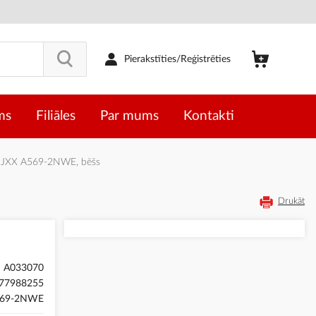
Pierakstīties/Reģistrēties
ms
Filiāles
Par mums
Kontakti
RJXX A569-2NWE, bēšs
Drukāt
A033070
77988255
69-2NWE