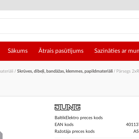
Sākums
Ātrais pasūtījums
Sazināties ar mu
materiāli
Skrūves, dībeļi, bandāžas, klemmes, papildmateriāli
Pārsegs 2x
BaltikElektro preces kods
EAN kods
40113
Ražotāja preces kods
A5