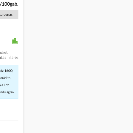
€/100gab.
ētu cenas
diet
ās filiālēs
īdz 16:00,
norādīto
ļā līdz
undu agrāk.