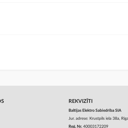
OS
REKVIZĪTI
Baltijas Elektro Sabiedrība SIA
Jur. adrese: Krustpils iela 38a, Rī
Reģ. Nr.
40003172209