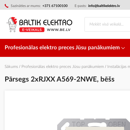
Skip
Sazināties ar mums:
+371 67100100
E-pasts:
info@baltikelektro.lv
to
Content
Profesionālas elektro preces Jūsu panākumiem
Sākums
Profesionālas elektro preces Jūsu panākumiem
Instalācijas 
Pārsegs 2xRJXX A569-2NWE, bēšs
Iet
uz
galerijas
beigām