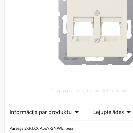
Iet
Īsta prece var atšķirties no attēlā redzamās
uz
galerijas
sākumu
Informācija par produktu
Lejupielādes
Pārsegs 2xRJXX A569-2NWE, bēšs