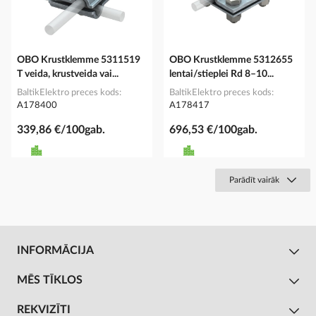
OBO Krustklemme 5311519
OBO Krustklemme 5312655
T veida, krustveida vai...
lentai/stieplei Rd 8–10...
BaltikElektro preces kods
BaltikElektro preces kods
A178400
A178417
339,86 €/100gab.
696,53 €/100gab.
Parādīt vairāk
INFORMĀCIJA
MĒS TĪKLOS
REKVIZĪTI