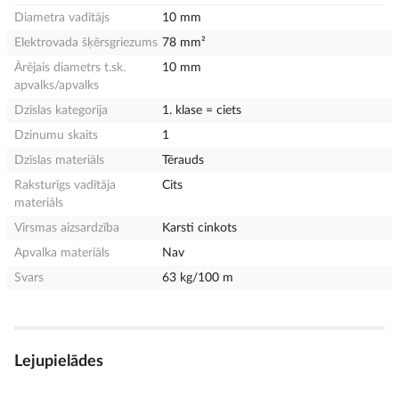
Diametra vadītājs
10 mm
Elektrovada šķērsgriezums
78 mm²
Ārējais diametrs t.sk.
10 mm
apvalks/apvalks
Dzīslas kategorija
1. klase = ciets
Dzinumu skaits
1
Dzīslas materiāls
Tērauds
Raksturīgs vadītāja
Cits
materiāls
Virsmas aizsardzība
Karsti cinkots
Apvalka materiāls
Nav
Svars
63 kg/100 m
Lejupielādes