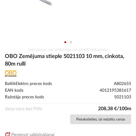
Iet
Īsta prece var atšķirties no attēlā redzamās
uz
OBO Zemējuma stieple 5021103 10 mm, cinkota,
galerijas
80m rullī
sākumu
BaltikElektro preces kods
A802655
EAN kods
4012195381617
Ražotāja preces kods
5021103
208,38 €/100m
Viesa cena bez PVN
Pierakstieties, lai redzētu cenas
Pievienot salīdzināšanai