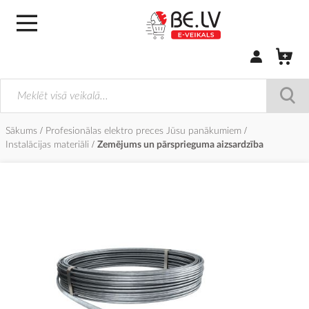
Pierakstīties/
Sākums
Profesionālas elektro preces Jūsu panākumiem
Instalācijas materiāli
Zemējums un pārsprieguma aizsardzība
Iet
uz
galerijas
beigām