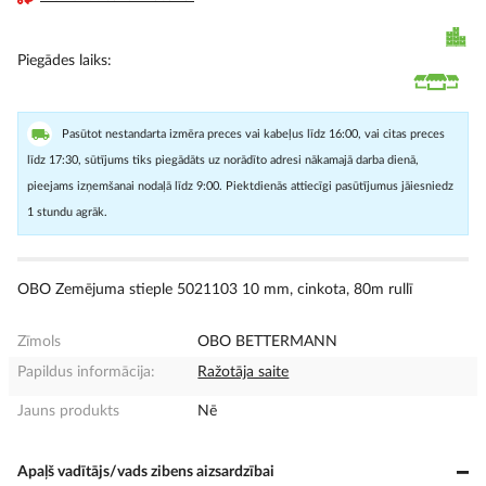
Piegādes laiks
Pasūtot nestandarta izmēra preces vai kabeļus līdz 16:00, vai citas preces
līdz 17:30, sūtījums tiks piegādāts uz norādīto adresi nākamajā darba dienā,
pieejams izņemšanai nodaļā līdz 9:00. Piektdienās attiecīgi pasūtījumus jāiesniedz
1 stundu agrāk.
OBO Zemējuma stieple 5021103 10 mm, cinkota, 80m rullī
Zīmols
OBO BETTERMANN
Papildus informācija:
Ražotāja saite
Jauns produkts
Nē
Apaļš vadītājs/vads zibens aizsardzībai