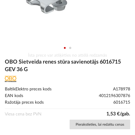
Iet
Īsta prece var atšķirties no attēlā redzamās
uz
OBO Sietveida renes stūra savienotājs 6016715
galerijas
GEV 36 G
sākumu
BaltikElektro preces kods
A178978
EAN kods
4012196307876
Ražotāja preces kods
6016715
1,53 €/gab.
Viesa cena bez PVN
Pierakstieties, lai redzētu cenas