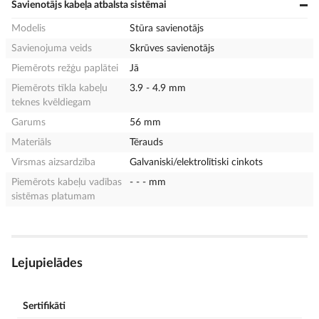
Savienotājs kabeļa atbalsta sistēmai
Modelis
Stūra savienotājs
Savienojuma veids
Skrūves savienotājs
Piemērots režģu paplātei
Jā
Piemērots tīkla kabeļu
3.9 - 4.9 mm
teknes kvēldiegam
Garums
56 mm
Materiāls
Tērauds
Virsmas aizsardzība
Galvaniski/elektrolītiski cinkots
Piemērots kabeļu vadības
- - - mm
sistēmas platumam
Lejupielādes
Sertifikāti