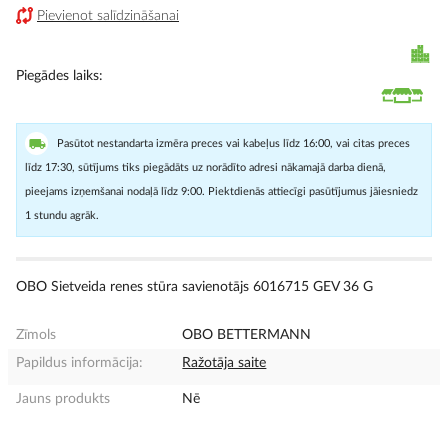
Pievienot salīdzināšanai
Piegādes laiks
Pasūtot nestandarta izmēra preces vai kabeļus līdz 16:00, vai citas preces
līdz 17:30, sūtījums tiks piegādāts uz norādīto adresi nākamajā darba dienā,
pieejams izņemšanai nodaļā līdz 9:00. Piektdienās attiecīgi pasūtījumus jāiesniedz
1 stundu agrāk.
OBO Sietveida renes stūra savienotājs 6016715 GEV 36 G
Zīmols
OBO BETTERMANN
Papildus informācija:
Ražotāja saite
Jauns produkts
Nē