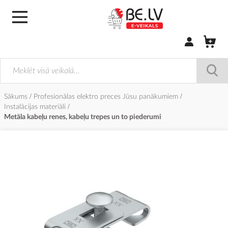
Pierakstīties/
Sākums
Profesionālas elektro preces Jūsu panākumiem
Instalācijas materiāli
Metāla kabeļu renes, kabeļu trepes un to piederumi
Iet
uz
galerijas
beigām