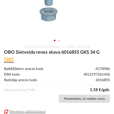
Iet
Īsta prece var atšķirties no attēlā redzamās
uz
OBO Sietveida renes skava 6016855 GKS 34 G
galerijas
sākumu
BaltikElektro preces kods
A178986
EAN kods
4012197261436
Ražotāja preces kods
6016855
1,18 €/gab.
Viesa cena bez PVN
Pierakstieties, lai redzētu cenas
Pievienot salīdzināšanai