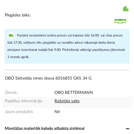
Piegādes laiks
Pasūtot nestandarta izmēra preces vai kabeļus līdz 16:00, vai citas preces
līdz 17:30, sūtījums tiks piegādāts uz norādīto adresi nākamajā darba dienā,
pieejams izņemšanai nodaļā līdz 9:00. Piektdienās attiecīgi pasūtījumus jāiesniedz
1 stundu agrāk.
OBO Sietveida renes skava 6016855 GKS 34 G
Zīmols
OBO BETTERMANN
Papildus informācija:
Ražotāja saite
Jauns produkts
Nē
Montāžas materiāls kabeļu atbalsta sistēmai