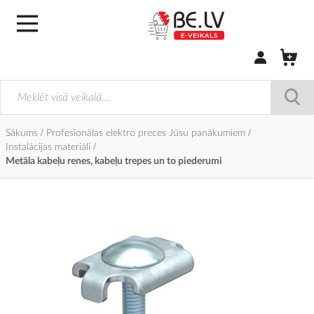
Pierakstīties/
Sākums
Profesionālas elektro preces Jūsu panākumiem
Instalācijas materiāli
Metāla kabeļu renes, kabeļu trepes un to piederumi
Iet
uz
galerijas
beigām