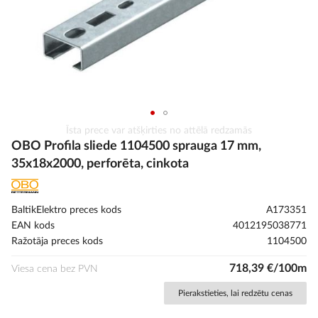
Iet
Īsta prece var atšķirties no attēlā redzamās
uz
OBO Profila sliede 1104500 sprauga 17 mm,
galerijas
35x18x2000, perforēta, cinkota
sākumu
BaltikElektro preces kods
A173351
EAN kods
4012195038771
Ražotāja preces kods
1104500
718,39 €/100m
Viesa cena bez PVN
Pierakstieties, lai redzētu cenas