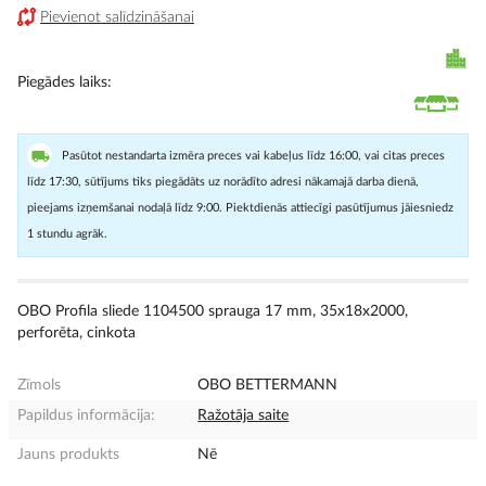
Pievienot salīdzināšanai
Piegādes laiks
Pasūtot nestandarta izmēra preces vai kabeļus līdz 16:00, vai citas preces
līdz 17:30, sūtījums tiks piegādāts uz norādīto adresi nākamajā darba dienā,
pieejams izņemšanai nodaļā līdz 9:00. Piektdienās attiecīgi pasūtījumus jāiesniedz
1 stundu agrāk.
OBO Profila sliede 1104500 sprauga 17 mm, 35x18x2000,
perforēta, cinkota
Zīmols
OBO BETTERMANN
Papildus informācija:
Ražotāja saite
Jauns produkts
Nē