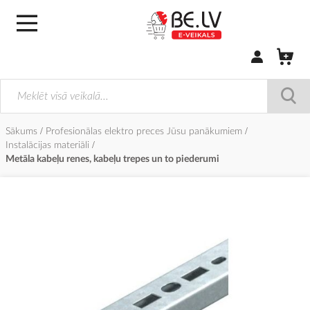
Pierakstīties/
Sākums
Profesionālas elektro preces Jūsu panākumiem
Instalācijas materiāli
Metāla kabeļu renes, kabeļu trepes un to piederumi
Iet
uz
galerijas
beigām