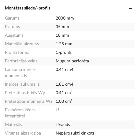
Montāžas sliede/-profils
Garums
2000 mm
Platums
35 mm
Augstums
18 mm
Materiāla biezums
1.25 mm
Profila forma
C-profils
Perforācijas veids
Mugura perforēta
Laukuma inerces
0.41 cm4
moments Iy
Inerces laukums Iz
1.81 cm4
Pretestības brīdis Wy
0.41 cm³
Pretestības moments Wz
1.03 cm³
Piemērots ķēdes
Jā
integritātei
Materiāls
Tērauds
Virsmas aizsardzība
Nepārtraukti cinkots