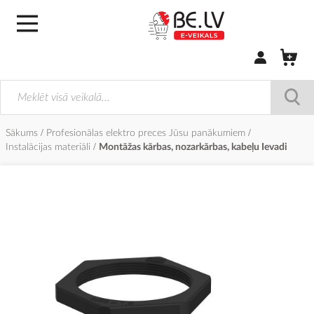
Pierakstīties/
Sākums
Profesionālas elektro preces Jūsu panākumiem
Instalācijas materiāli
Montāžas kārbas, nozarkārbas, kabeļu Ievadi
Iet
uz
galerijas
beigām