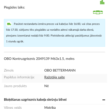
Piegādes laiks
Pasūtot nestandarta izmēra preces vai kabeļus līdz 16:00, vai citas preces
līdz 17:30, sūtījums tiks piegādāts uz norādīto adresi nākamajā darba dienā,
pieejams izņemšanai nodaļā līdz 9:00. Piektdienās attiecīgi pasūtījumus jāiesniedz
1 stundu agrāk.
OBO Kontruzgrieznis 2049139 M63x1.5, melns
Zīmols
OBO BETTERMANN
Papildus informācija:
Ražotāja saite
Jauns produkts
Nē
Bloķēšanas uzgrieznis kabeļa skrūvju blīvei
Vītnes veids
Metrika