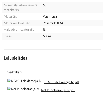
Nominālā vītnes izmēra
63
metrika/PG
Materiāls
Plastmasa
Materiāla kvalitāte
Poliamīds (PA)
Halogēnu nesaturošs
Jā
Krāsa
Melns
Lejupielādes
Sertifikāti
REACH deklarācija lv.pdf
RoHS deklarācija lv.pdf