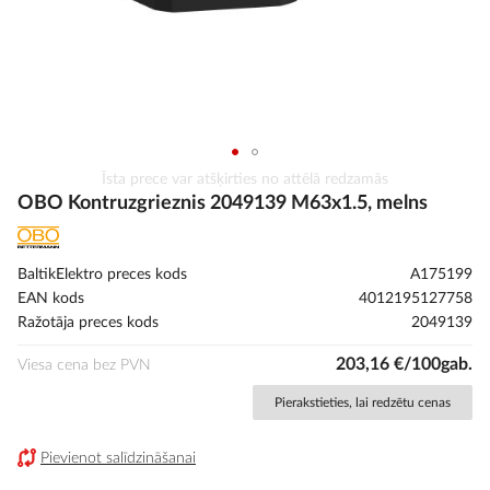
Iet
Īsta prece var atšķirties no attēlā redzamās
uz
OBO Kontruzgrieznis 2049139 M63x1.5, melns
galerijas
sākumu
BaltikElektro preces kods
A175199
EAN kods
4012195127758
Ražotāja preces kods
2049139
203,16 €/100gab.
Viesa cena bez PVN
Pierakstieties, lai redzētu cenas
Pievienot salīdzināšanai