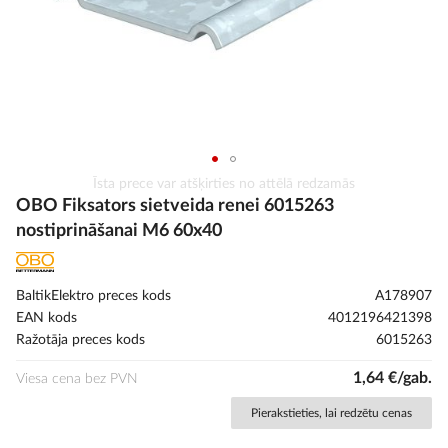
Iet
Īsta prece var atšķirties no attēlā redzamās
uz
OBO Fiksators sietveida renei 6015263
galerijas
nostiprināšanai M6 60x40
sākumu
BaltikElektro preces kods
A178907
EAN kods
4012196421398
Ražotāja preces kods
6015263
1,64 €/gab.
Viesa cena bez PVN
Pierakstieties, lai redzētu cenas