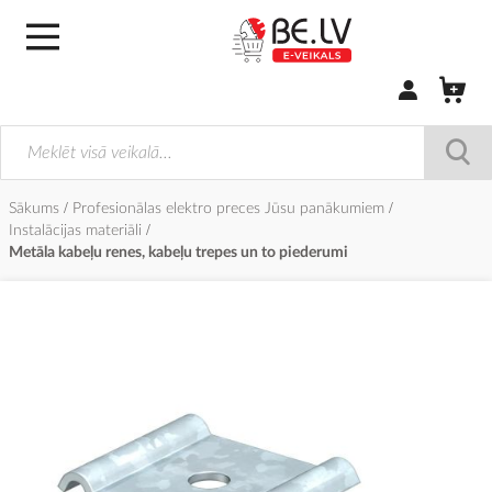
Pierakstīties/
Sākums
Profesionālas elektro preces Jūsu panākumiem
Instalācijas materiāli
Metāla kabeļu renes, kabeļu trepes un to piederumi
Iet
uz
galerijas
beigām