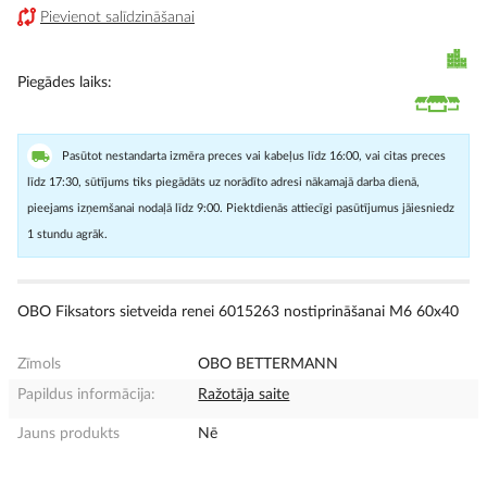
Pievienot salīdzināšanai
Piegādes laiks
Pasūtot nestandarta izmēra preces vai kabeļus līdz 16:00, vai citas preces
līdz 17:30, sūtījums tiks piegādāts uz norādīto adresi nākamajā darba dienā,
pieejams izņemšanai nodaļā līdz 9:00. Piektdienās attiecīgi pasūtījumus jāiesniedz
1 stundu agrāk.
OBO Fiksators sietveida renei 6015263 nostiprināšanai M6 60x40
Zīmols
OBO BETTERMANN
Papildus informācija:
Ražotāja saite
Jauns produkts
Nē