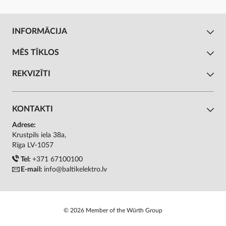
INFORMĀCIJA
MĒS TĪKLOS
REKVIZĪTI
KONTAKTI
Adrese:
Krustpils iela 38a,
Rīga LV-1057
Tel:
+371 67100100
E-mail:
info@baltikelektro.lv
© 2026 Member of the Würth Group