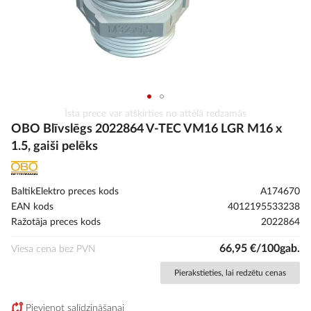
Iet
Īsta prece var atšķirties no attēlā redzamās
uz
OBO Blīvslēgs 2022864 V-TEC VM16 LGR M16 x
galerijas
1.5, gaiši pelēks
sākumu
BaltikElektro preces kods
A174670
EAN kods
4012195533238
Ražotāja preces kods
2022864
66,95 €/100gab.
Viesa cena bez PVN
Pierakstieties, lai redzētu cenas
Pievienot salīdzināšanai