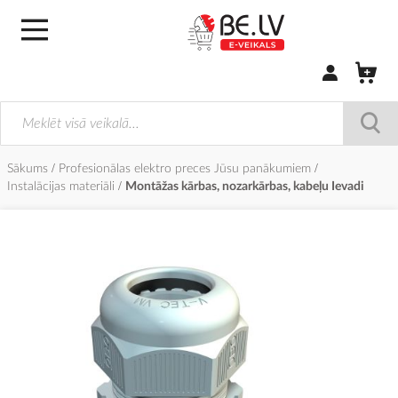
Pierakstīties/
Sākums
Profesionālas elektro preces Jūsu panākumiem
Instalācijas materiāli
Montāžas kārbas, nozarkārbas, kabeļu Ievadi
Iet
uz
galerijas
beigām