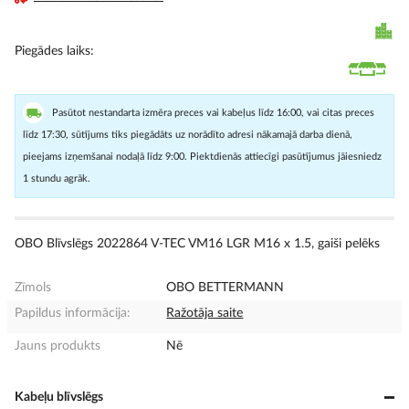
Piegādes laiks
Pasūtot nestandarta izmēra preces vai kabeļus līdz 16:00, vai citas preces
līdz 17:30, sūtījums tiks piegādāts uz norādīto adresi nākamajā darba dienā,
pieejams izņemšanai nodaļā līdz 9:00. Piektdienās attiecīgi pasūtījumus jāiesniedz
1 stundu agrāk.
OBO Blīvslēgs 2022864 V-TEC VM16 LGR M16 x 1.5, gaiši pelēks
Zīmols
OBO BETTERMANN
Papildus informācija:
Ražotāja saite
Jauns produkts
Nē
Kabeļu blīvslēgs