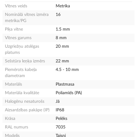
Vītnes veids
Metrika
Nominālā vītnes izmēra
16
metrika/PG
Piķa vītne
1.5 mm
Vītnes garums
8 mm
Uzgriežņu atslēgas
20 mm
platums
Sešstūra leņķa izmērs
22 mm
Piemērots kabeļa
4.5 - 10 mm
diametram
Materiāls
Plastmasa
Materiāla kvalitāte
Poliamīds (PA)
Halogēnu nesaturošs
Jā
Aizsardzības pakāpe (IP)
IP68
Krāsa
Pelēks
RAL numurs
7035
Modelis
Taisni