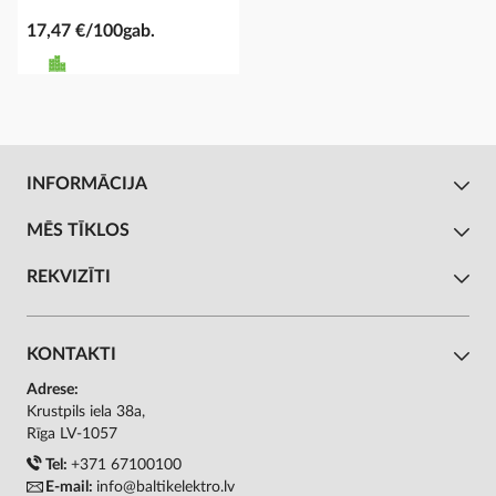
17,47 €/100gab.
INFORMĀCIJA
MĒS TĪKLOS
REKVIZĪTI
KONTAKTI
Adrese:
Krustpils iela 38a,
Rīga LV-1057
Tel:
+371 67100100
E-mail:
info@baltikelektro.lv