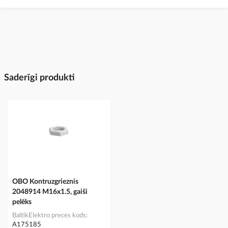
Saderīgi produkti
OBO Kontruzgrieznis
2048914 M16x1.5, gaiši
pelēks
BaltikElektro preces kods
A175185