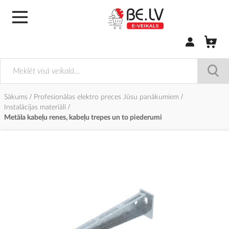
Pierakstīties/
Sākums
Profesionālas elektro preces Jūsu panākumiem
Instalācijas materiāli
Metāla kabeļu renes, kabeļu trepes un to piederumi
Iet
uz
galerijas
beigām