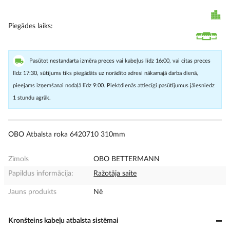
Piegādes laiks
Pasūtot nestandarta izmēra preces vai kabeļus līdz 16:00, vai citas preces
līdz 17:30, sūtījums tiks piegādāts uz norādīto adresi nākamajā darba dienā,
pieejams izņemšanai nodaļā līdz 9:00. Piektdienās attiecīgi pasūtījumus jāiesniedz
1 stundu agrāk.
OBO Atbalsta roka 6420710 310mm
Zīmols
OBO BETTERMANN
Papildus informācija:
Ražotāja saite
Jauns produkts
Nē
Kronšteins kabeļu atbalsta sistēmai