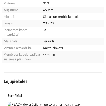
Platums
310 mm
Augstums
65 mm
Modelis
Sienas un profila konsole
Leņķis
90 - 90 °
Piemērots ķēdes
Jā
integritātei
Materiāls
Tērauds
Virsmas aizsardzība
Karsti cinkots
Piemērots kabeļu vadības
- - - mm
sistēmas platumam
Lejupielādes
Sertifikāti
REACH deklarācija lv.pdf