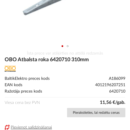
Iet
Īsta prece var atšķirties no attēlā redzamās
uz
OBO Atbalsta roka 6420710 310mm
galerijas
sākumu
BaltikElektro preces kods
A186099
EAN kods
4012196207251
Ražotāja preces kods
6420710
11,56 €/gab.
Viesa cena bez PVN
Pierakstieties, lai redzētu cenas
Pievienot salīdzināšanai