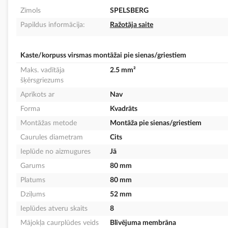
Zīmols
SPELSBERG
Papildus informācija:
Ražotāja saite
Kaste/korpuss virsmas montāžai pie sienas/griestiem
Maks. vadītāja
2.5 mm²
šķērsgriezums
Aprīkots ar
Nav
Forma
Kvadrāts
Montāžas metode
Montāža pie sienas/griestiem
Caurules diametram
Cits
Ieplūde no aizmugures
Jā
Garums
80 mm
Platums
80 mm
Dziļums
52 mm
Ieplūdes atveru skaits
8
Mājokļa caurplūdes veids
Blīvējuma membrāna