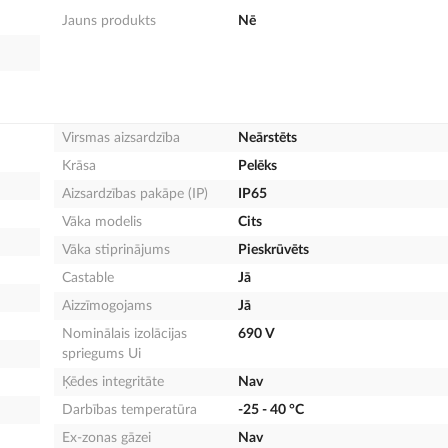
Jauns produkts
Nē
Virsmas aizsardzība
Neārstēts
Krāsa
Pelēks
Aizsardzības pakāpe (IP)
IP65
Vāka modelis
Cits
Vāka stiprinājums
Pieskrūvēts
Castable
Jā
Aizzīmogojams
Jā
Nominālais izolācijas
690 V
spriegums Ui
Ķēdes integritāte
Nav
Darbības temperatūra
-25 - 40 °C
Ex-zonas gāzei
Nav