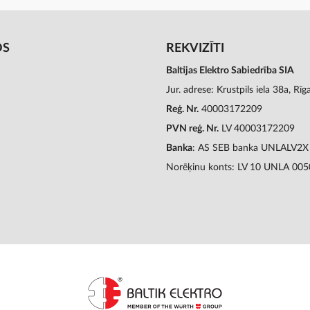
OS
REKVIZĪTI
Baltijas Elektro Sabiedrība SIA
Jur. adrese: Krustpils iela 38a, Rī
Reģ. Nr.
40003172209
PVN reģ. Nr.
LV 40003172209
Banka
: AS SEB banka UNLALV2X
Norēķinu konts: LV 10 UNLA 00