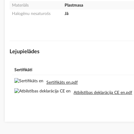
Materiāls
Plastmasa
Halogēnu nesaturošs
Jā
Lejupielādes
Sertifikāti
Sertifikāts en.pdf
Atbilstības deklarācija CE en.pdf