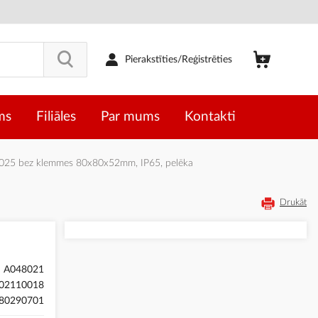
Pierakstīties/Reģistrēties
ms
Filiāles
Par mums
Kontakti
025 bez klemmes 80x80x52mm, IP65, pelēka
Drukāt
A048021
02110018
80290701