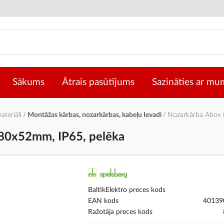
Sākums
Ātrais pasūtījums
Sazināties ar mu
materiāli
Montāžas kārbas, nozarkārbas, kabeļu Ievadi
Nozarkārba Abox 
80x52mm, IP65, pelēka
BaltikElektro preces kods
EAN kods
40139
Ražotāja preces kods