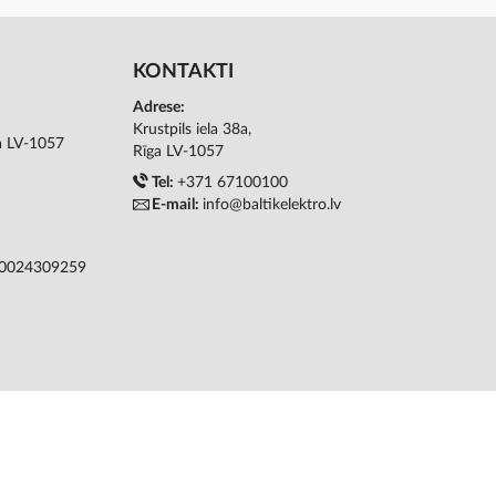
KONTAKTI
Adrese:
Krustpils iela 38a,
ga LV-1057
Rīga LV-1057
Tel:
+371 67100100
E-mail:
info@baltikelektro.lv
50024309259