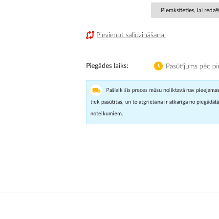
Pierakstieties, lai redz
Pievienot salīdzināšanai
Piegādes laiks
Pasūtījums pēc pi
Pašlaik šīs preces mūsu noliktavā nav pieejamas
tiek pasūtītas, un to atgriešana ir atkarīga no piegādāt
noteikumiem.