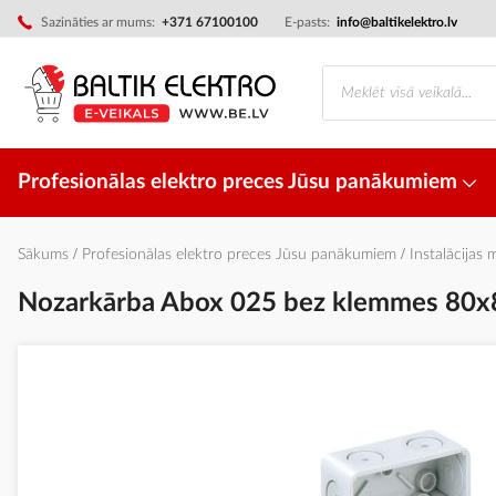
Skip
Sazināties ar mums:
+371 67100100
E-pasts:
info@baltikelektro.lv
to
Content
Profesionālas elektro preces Jūsu panākumiem
Sākums
Profesionālas elektro preces Jūsu panākumiem
Instalācijas 
Nozarkārba Abox 025 bez klemmes 80x
Iet
uz
galerijas
beigām