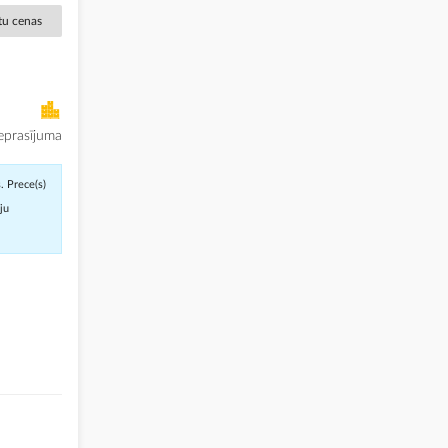
ētu cenas
eprasījuma
. Prece(s)
āju