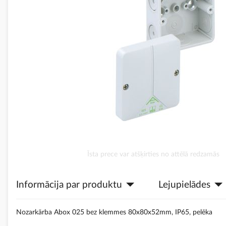
Iet
Īsta prece var atšķirties no attēlā redzamās
uz
galerijas
Informācija par produktu
Lejupielādes
sākumu
Nozarkārba Abox 025 bez klemmes 80x80x52mm, IP65, pelēka