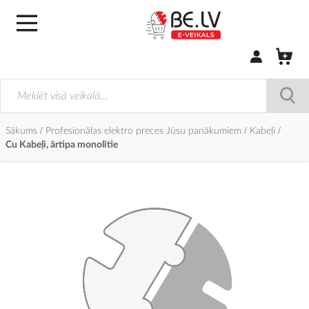
Pierakstīties/
Sākums
Profesionālas elektro preces Jūsu panākumiem
Kabeļi
Cu Kabeļi, ārtipa monolītie
Iet
uz
galerijas
beigām