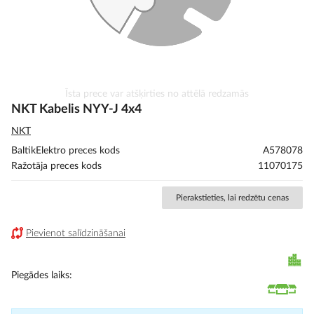
Iet
Īsta prece var atšķirties no attēlā redzamās
uz
NKT Kabelis NYY-J 4x4
galerijas
NKT
sākumu
BaltikElektro preces kods
A578078
Ražotāja preces kods
11070175
Pierakstieties, lai redzētu cenas
Pievienot salīdzināšanai
Piegādes laiks